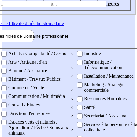
heures
er
le filtre de durée hebdomadaire
les filtres de
Domaine pro
fessionnel
ne professionel
Achats / Comptabilité / Gestion
Industrie
Arts / Artisanat d'art
Informatique /
Télécommunication
Banque / Assurance
Installation / Maintenance
Bâtiment / Travaux Publics
Marketing / Stratégie
Commerce / Vente
commerciale
Communication / Multimédia
Ressources Humaines
Conseil / Etudes
Santé
Direction d'entreprise
Secrétariat / Assistanat
Espaces verts et naturels /
Services à la personne / à l
Agriculture / Pêche / Soins aux
collectivité
animaux