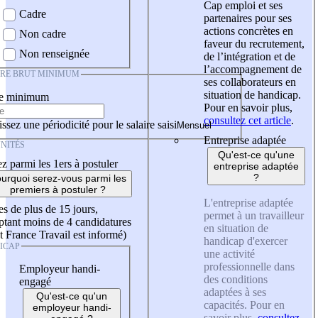
Cap emploi et ses
Cadre
partenaires pour ses
actions concrètes en
Non cadre
faveur du recrutement,
Non renseignée
de l’intégration et de
l’accompagnement de
IRE BRUT MINIMUM
ses collaborateurs en
situation de handicap.
re minimum
Pour en savoir plus,
consultez cet article
.
ssez une périodicité pour le salaire saisi
Entreprise adaptée
NITÉS
Qu'est-ce qu'une
z parmi les 1ers à postuler
entreprise adaptée
?
urquoi serez-vous parmi les
premiers à postuler ?
L'entreprise adaptée
es de plus de 15 jours,
permet à un travailleur
tant moins de 4 candidatures
en situation de
t France Travail est informé)
handicap d'exercer
ICAP
une activité
professionnelle dans
Employeur handi-
des conditions
engagé
adaptées à ses
Qu'est-ce qu'un
capacités. Pour en
employeur handi-
savoir plus,
consultez