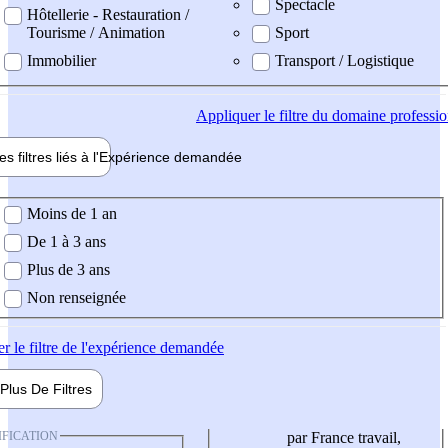
Spectacle
Hôtellerie - Restauration /
Tourisme / Animation
Sport
Immobilier
Transport / Logistique
Appliquer
le filtre du domaine professi
es filtres liés à l'
Expérience
demandée
ience demandée
Moins de 1 an
De 1 à 3 ans
Plus de 3 ans
Non renseignée
er
le filtre de l'expérience demandée
Plus De
Filtres
IFICATION
par France travail,