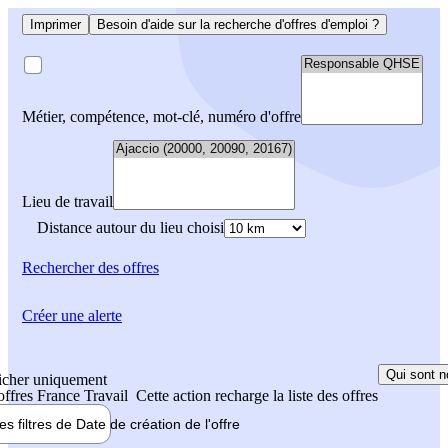
Imprimer
Besoin d'aide sur la recherche d'offres d'emploi ?
Métier, compétence, mot-clé, numéro d'offre
Lieu de travail
Distance autour du lieu choisi
Rechercher
des offres
Créer une alerte
Qui sont n
icher uniquement
 offres France Travail
Cette action recharge la liste des offres
les filtres de
Date de création
de l'offre