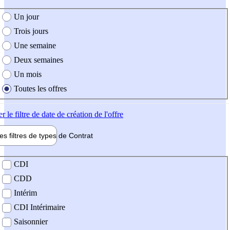
e création de l'offre
Un jour
Trois jours
Une semaine
Deux semaines
Un mois
Toutes les offres
er
le filtre de date de création de l'offre
les filtres de types de
Contrat
de contrat
CDI
CDD
Intérim
CDI Intérimaire
Saisonnier