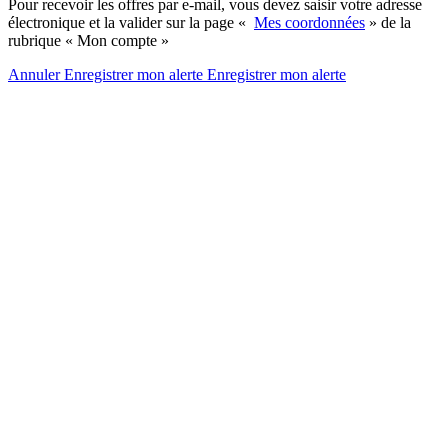
Pour recevoir les offres par e-mail, vous devez saisir votre adresse
électronique et la valider sur la page «
Mes coordonnées
» de la
rubrique « Mon compte »
Annuler
Enregistrer mon alerte
Enregistrer
mon alerte