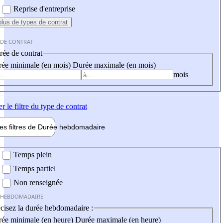
Reprise d'entreprise
plus
de types de contrat
 DE CONTRAT
ée de contrat
ée minimale (en mois)
Durée maximale (en mois)
mois
er
le filtre du type de contrat
les filtres de
Durée hebdo
madaire
 hebdomadaire
Temps plein
Temps partiel
Non renseignée
 HEBDOMADAIRE
cisez la durée hebdomadaire :
ée minimale (en heure)
Durée maximale (en heure)