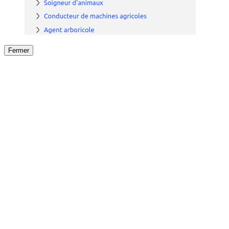
Fermer
Fermer
le détail de l'offre
/
Offre
sur
Offre précéden