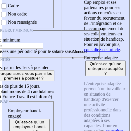
Cap emploi et ses
Cadre
partenaires pour ses
actions concrètes en
Non cadre
faveur du recrutement,
Non renseignée
de l’intégration et de
l’accompagnement de
IRE BRUT MINIMUM
ses collaborateurs en
situation de handicap.
re minimum
Pour en savoir plus,
consultez cet article
.
ssez une périodicité pour le salaire saisi
Entreprise adaptée
NITÉS
Qu'est-ce qu'une
z parmi les 1ers à postuler
entreprise adaptée
?
urquoi serez-vous parmi les
premiers à postuler ?
L'entreprise adaptée
es de plus de 15 jours,
permet à un travailleur
tant moins de 4 candidatures
en situation de
t France Travail est informé)
handicap d'exercer
ICAP
une activité
professionnelle dans
Employeur handi-
des conditions
engagé
adaptées à ses
Qu'est-ce qu'un
capacités. Pour en
employeur handi-
savoir plus,
consultez