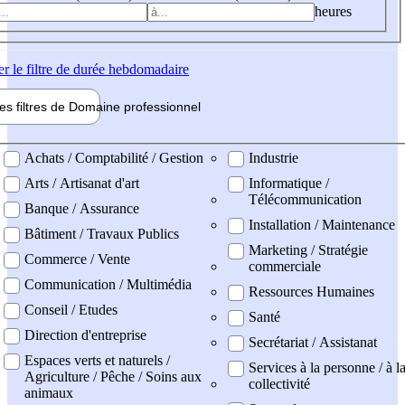
heures
er
le filtre de durée hebdomadaire
les filtres de
Domaine pro
fessionnel
ne professionel
Achats / Comptabilité / Gestion
Industrie
Arts / Artisanat d'art
Informatique /
Télécommunication
Banque / Assurance
Installation / Maintenance
Bâtiment / Travaux Publics
Marketing / Stratégie
Commerce / Vente
commerciale
Communication / Multimédia
Ressources Humaines
Conseil / Etudes
Santé
Direction d'entreprise
Secrétariat / Assistanat
Espaces verts et naturels /
Services à la personne / à l
Agriculture / Pêche / Soins aux
collectivité
animaux