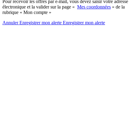
Pour recevoir les offres par e-mail, vous devez saisir votre adresse
électronique et la valider sur la page «
Mes coordonnées
» de la
rubrique « Mon compte »
Annuler
Enregistrer mon alerte
Enregistrer
mon alerte