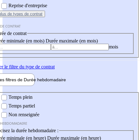
Reprise d'entreprise
plus
de types de contrat
 DE CONTRAT
ée de contrat
ée minimale (en mois)
Durée maximale (en mois)
mois
er
le filtre du type de contrat
les filtres de
Durée hebdo
madaire
 hebdomadaire
Temps plein
Temps partiel
Non renseignée
 HEBDOMADAIRE
cisez la durée hebdomadaire :
ée minimale (en heure)
Durée maximale (en heure)