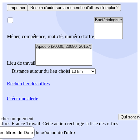
Imprimer
Besoin d'aide sur la recherche d'offres d'emploi ?
Métier, compétence, mot-clé, numéro d'offre
Lieu de travail
Distance autour du lieu choisi
Rechercher
des offres
Créer une alerte
Qui sont n
icher uniquement
 offres France Travail
Cette action recharge la liste des offres
les filtres de
Date de création
de l'offre