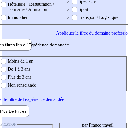
Spectacle
Hôtellerie - Restauration /
Tourisme / Animation
Sport
Immobilier
Transport / Logistique
Appliquer
le filtre du domaine professi
es filtres liés à l'
Expérience
demandée
ience demandée
Moins de 1 an
De 1 à 3 ans
Plus de 3 ans
Non renseignée
er
le filtre de l'expérience demandée
Plus De
Filtres
IFICATION
par France travail,