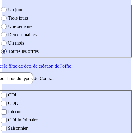
e création de l'offre
Un jour
Trois jours
Une semaine
Deux semaines
Un mois
Toutes les offres
er
le filtre de date de création de l'offre
les filtres de types de
Contrat
de contrat
CDI
CDD
Intérim
CDI Intérimaire
Saisonnier