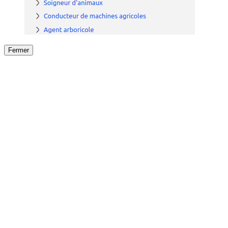
Fermer
Fermer
le détail de l'offre
/
Offre
sur
Offre précéden