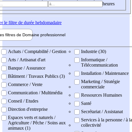
heures
er
le filtre de durée hebdomadaire
les filtres de
Domaine pro
fessionnel
ne professionel
Achats / Comptabilité / Gestion
Industrie (30)
Arts / Artisanat d'art
Informatique /
Télécommunication
Banque / Assurance
Installation / Maintenance
Bâtiment / Travaux Publics (3)
Marketing / Stratégie
Commerce / Vente
commerciale
Communication / Multimédia
Ressources Humaines
Conseil / Etudes
Santé
Direction d'entreprise
Secrétariat / Assistanat
Espaces verts et naturels /
Services à la personne / à l
Agriculture / Pêche / Soins aux
collectivité
animaux (1)