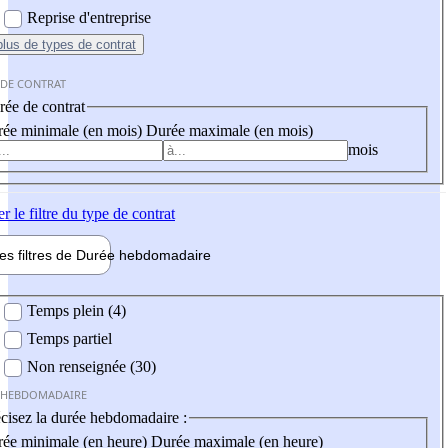
Reprise d'entreprise
plus
de types de contrat
 DE CONTRAT
ée de contrat
ée minimale (en mois)
Durée maximale (en mois)
mois
er
le filtre du type de contrat
les filtres de
Durée hebdo
madaire
 hebdomadaire
Temps plein (4)
Temps partiel
Non renseignée (30)
 HEBDOMADAIRE
cisez la durée hebdomadaire :
ée minimale (en heure)
Durée maximale (en heure)