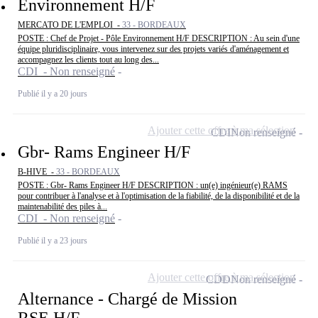
Environnement H/F
MERCATO DE L'EMPLOI -
33 - BORDEAUX
POSTE : Chef de Projet - Pôle Environnement H/F DESCRIPTION : Au sein d'une
équipe pluridisciplinaire, vous intervenez sur des projets variés d'aménagement et
accompagnez les clients tout au long des...
CDI - Non renseigné
Publié il y a 20 jours
Ajouter cette offre à ma sélection
CDI
Non renseigné
Gbr- Rams Engineer H/F
B-HIVE -
33 - BORDEAUX
POSTE : Gbr- Rams Engineer H/F DESCRIPTION : un(e) ingénieur(e) RAMS
pour contribuer à l'analyse et à l'optimisation de la fiabilité, de la disponibilité et de la
maintenabilité des piles à...
CDI - Non renseigné
Publié il y a 23 jours
Ajouter cette offre à ma sélection
CDD
Non renseigné
Alternance - Chargé de Mission