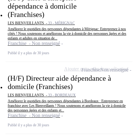
dépendance à domicile
(Franchises)
LES BIENVEILLANTS -
33 - MÉRIGNAC
Améliorez le quotidien des personnes dépendantes à Mérignac: Entreprenez à nos
côtés ! Nous soutenons et améliorons la vie à domicile des personnes âgées et des
enfants et adultes en situation de...
Franchise - Non renseigné
Publié il y a plus de 30 jours
Ajouter cette offre à ma sélection
Franchise
Non renseigné
(H/F) Directeur aide dépendance à
domicile (Franchises)
LES BIENVEILLANTS -
33 - BORDEAUX
Améliorez le quotidien des personnes dépendantes à Bordeaux : Entreprenez en
franchise avec Les Bienveillants ! Nous soutenons et améliorons la vie à domicile
des personnes âgées et des enfants et...
Franchise - Non renseigné
Publié il y a plus de 30 jours