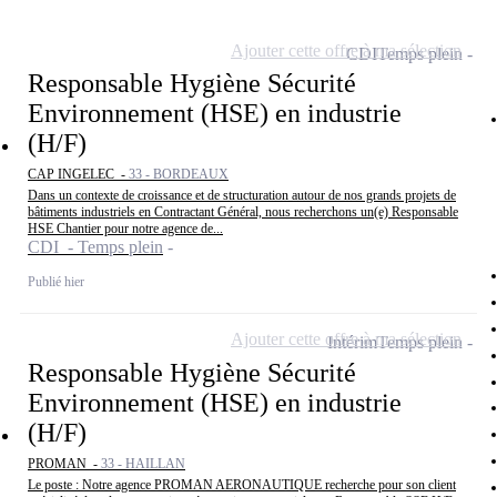
Ajouter cette offre à ma sélection
CDI
Temps plein
Responsable Hygiène Sécurité
Environnement (HSE) en industrie
(H/F)
CAP INGELEC -
33 - BORDEAUX
Dans un contexte de croissance et de structuration autour de nos grands projets de
bâtiments industriels en Contractant Général, nous recherchons un(e) Responsable
HSE Chantier pour notre agence de...
CDI - Temps plein
Publié hier
Ajouter cette offre à ma sélection
Intérim
Temps plein
Responsable Hygiène Sécurité
Environnement (HSE) en industrie
(H/F)
PROMAN -
33 - HAILLAN
Le poste : Notre agence PROMAN AERONAUTIQUE recherche pour son client