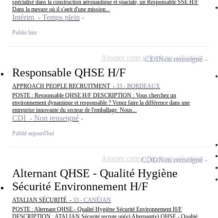
spécialisé dans la construction aéronautique et spaciale, un Responsable SSE H/F
Dans la mesure où il s'agit d'une mission...
Intérim - Temps plein
Publié hier
Ajouter cette offre à ma sélection
CDI
Non renseigné
Responsable QHSE H/F
APPROACH PEOPLE RECRUITMENT -
33 - BORDEAUX
POSTE : Responsable QHSE H/F DESCRIPTION : Vous cherchez un
environnement dynamique et responsable ? Venez faire la différence dans une
entreprise innovante du secteur de l'emballage. Nous...
CDI - Non renseigné
Publié aujourd'hui
Ajouter cette offre à ma sélection
CDD
Non renseigné
Alternant QHSE - Qualité Hygiène
Sécurité Environnement H/F
ATALIAN SÉCURITÉ -
33 - CANÉJAN
POSTE : Alternant QHSE - Qualité Hygiène Sécurité Environnement H/F
DESCRIPTION : ATALIAN Sécurité recrute un(e) Alternant(e) QHSE - Qualité,