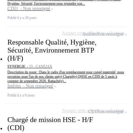
Hygiène, Sécurité, Environnement pour rejoindre son...
CDD - Non renseigné
Publié il y a 28 jours
Ajouter cette offre à ma sélection
Intérim
Non renseigné
Responsable Qualité, Hygiène,
Sécurité, Environnement BTP
(H/F)
SYNERGIE -
33 - CANÉJAN
Description du poste : Dans le cadre d'un remplacement pour congé maternité, nous
recrutons pour l'un de nos clients un(e) Chargé(e) QHSE en CDD de 5 mois à
compter de septembre 2026. Rattaché(e)...
Intérim - Non renseigné
Publié il y a 6 jours
Ajouter cette offre à ma sélection
CDI
Non renseigné
Chargé de mission HSE - H/F
(CDI)