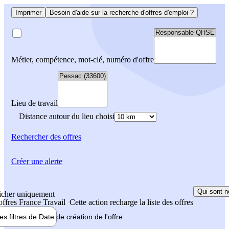
Imprimer
Besoin d'aide sur la recherche d'offres d'emploi ?
Métier, compétence, mot-clé, numéro d'offre
Lieu de travail
Distance autour du lieu choisi
Rechercher
des offres
Créer une alerte
Qui sont n
icher uniquement
 offres France Travail
Cette action recharge la liste des offres
les filtres de
Date de création
de l'offre