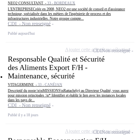
NEO2 CONSULTANT -
33 - BORDEAUX
L'ENTREPRISECréée en 2008, NEO2 est une société de conseil et d'assistance
technique, spécialisée dans les métiers de l'ingénierie de process et des
infrastructures industrielles. Notre groupe compte...
CDI - Non renseigné
Publié aujourd'hui
Ajouter cette offre à ma sélection
CDI
Non renseigné
Responsable Qualité et Sécurité
des Aliments Export F/H -
Maintenance, sécurité
VITAGERMINE -
33 - CANÉJAN
Descriptif du poste:\n\nMISSIONS\nRattaché(e) au Directeur Qualité, vous aurez
pour mission principales :\n* Identifier et établir le lien avec les instances locales
dans les pays de...
CDI - Non renseigné
Publié il y a 18 jours
Ajouter cette offre à ma sélection
CDI
Non renseigné