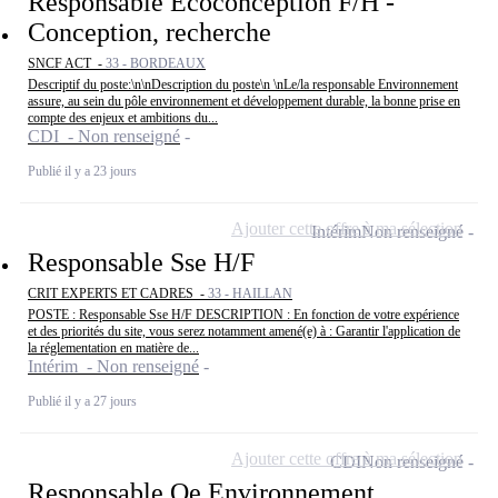
Responsable Ecoconception F/H -
Conception, recherche
SNCF ACT -
33 - BORDEAUX
Descriptif du poste:\n\nDescription du poste\n \nLe/la responsable Environnement
assure, au sein du pôle environnement et développement durable, la bonne prise en
compte des enjeux et ambitions du...
CDI - Non renseigné
Publié il y a 23 jours
Ajouter cette offre à ma sélection
Intérim
Non renseigné
Responsable Sse H/F
CRIT EXPERTS ET CADRES -
33 - HAILLAN
POSTE : Responsable Sse H/F DESCRIPTION : En fonction de votre expérience
et des priorités du site, vous serez notamment amené(e) à : Garantir l'application de
la réglementation en matière de...
Intérim - Non renseigné
Publié il y a 27 jours
Ajouter cette offre à ma sélection
CDI
Non renseigné
Responsable Qe Environnement