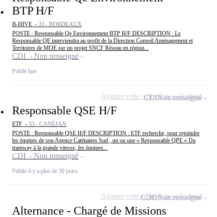
BTP H/F
B-HIVE -
33 - BORDEAUX
POSTE : Responsable Qe Environnement BTP H/F DESCRIPTION : Le
Responsable QE interviendra au profit de la Direction Conseil Aménagement et
Territoires de MOE sur un projet SNCF Réseau en région...
CDI - Non renseigné
Publié hier
Ajouter cette offre à ma sélection
CDI
Non renseigné
Responsable QSE H/F
ETF -
33 - CANÉJAN
POSTE : Responsable QSE H/F DESCRIPTION : ETF recherche, pour rejoindre
les équipes de son Agence Caténaires Sud , un ou une « Responsable QPE » Du
tramway à la grande vitesse, les équipes...
CDI - Non renseigné
Publié il y a plus de 30 jours
Ajouter cette offre à ma sélection
CDD
Non renseigné
Alternance - Chargé de Missions