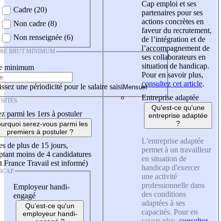
Cap emploi et ses
Cadre (20)
partenaires pour ses
actions concrètes en
Non cadre (8)
faveur du recrutement,
Non renseignée (6)
de l’intégration et de
l’accompagnement de
IRE BRUT MINIMUM
ses collaborateurs en
situation de handicap.
re minimum
Pour en savoir plus,
consultez cet article
.
ssez une périodicité pour le salaire saisi
Entreprise adaptée
NITÉS
Qu'est-ce qu'une
z parmi les 1ers à postuler
entreprise adaptée
?
urquoi serez-vous parmi les
premiers à postuler ?
L'entreprise adaptée
es de plus de 15 jours,
permet à un travailleur
tant moins de 4 candidatures
en situation de
t France Travail est informé)
handicap d'exercer
ICAP
une activité
professionnelle dans
Employeur handi-
des conditions
engagé
adaptées à ses
Qu'est-ce qu'un
capacités. Pour en
employeur handi-
savoir plus,
consultez