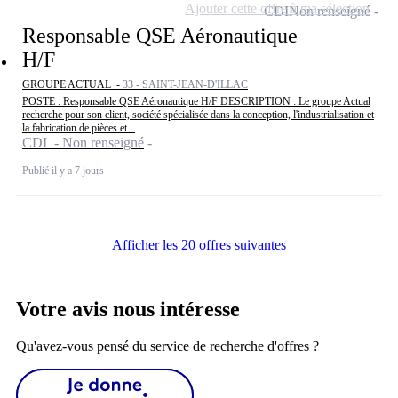
Ajouter cette offre à ma sélection
CDI
Non renseigné
Responsable QSE Aéronautique
H/F
GROUPE ACTUAL -
33 - SAINT-JEAN-D'ILLAC
POSTE : Responsable QSE Aéronautique H/F DESCRIPTION : Le groupe Actual
recherche pour son client, société spécialisée dans la conception, l'industrialisation et
la fabrication de pièces et...
CDI - Non renseigné
Publié il y a 7 jours
Afficher les 20 offres suivantes
Votre avis nous intéresse
Qu'avez-vous pensé du service de recherche d'offres ?