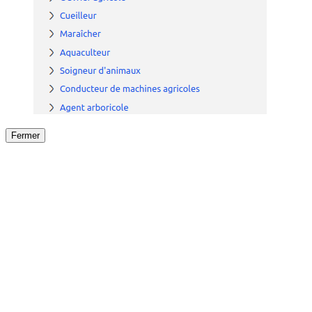
Fermer
Fermer
le détail de l'offre
/
Offre
sur
Offre précéden