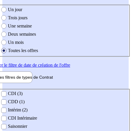
e création de l'offre
Un jour
Trois jours
Une semaine
Deux semaines
Un mois
Toutes les offres
er
le filtre de date de création de l'offre
les filtres de types de
Contrat
de contrat
CDI (3)
CDD (1)
Intérim (2)
CDI Intérimaire
Saisonnier