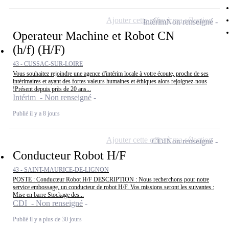
Ajouter cette offre à ma sélection
Intérim
Non renseigné
Operateur Machine et Robot CN
(h/f) (H/F)
43 - CUSSAC-SUR-LOIRE
Vous souhaitez rejoindre une agence d'intérim locale à votre écoute, proche de ses
intérimaires et ayant des fortes valeurs humaines et éthiques alors rejoignez-nous
!Présent depuis près de 20 ans...
Intérim - Non renseigné
Publié il y a 8 jours
Ajouter cette offre à ma sélection
CDI
Non renseigné
Conducteur Robot H/F
43 - SAINT-MAURICE-DE-LIGNON
POSTE : Conducteur Robot H/F DESCRIPTION : Nous recherchons pour notre
service embossage, un conducteur de robot H/F. Vos missions seront les suivantes :
Mise en barre Stockage des...
CDI - Non renseigné
Publié il y a plus de 30 jours