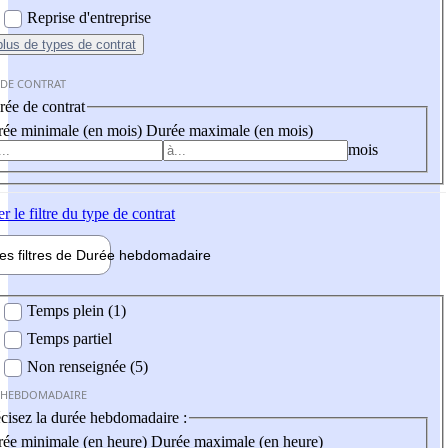
Reprise d'entreprise
plus
de types de contrat
 DE CONTRAT
ée de contrat
ée minimale (en mois)
Durée maximale (en mois)
mois
er
le filtre du type de contrat
les filtres de
Durée hebdo
madaire
 hebdomadaire
Temps plein (1)
Temps partiel
Non renseignée (5)
 HEBDOMADAIRE
cisez la durée hebdomadaire :
ée minimale (en heure)
Durée maximale (en heure)