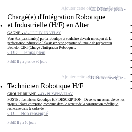
Ajouter cette offre à ma sélection
CDD
Temps plein
Chargé(e) d'Intégration Robotique
et Industrielle (H/F) en Alter
GAGNE -
43 - LE PUY EN VELAY
Vous êtes passionné(e) par la robotique et souhaitez devenir un expert de la
performance industrielle ? Saisissez cette opportunité unique de préparer un
Bachelor CIRI (Chargé d'Intégration Robotique...
CDD - Temps plein
Publié il y a plus de 30 jours
Ajouter cette offre à ma sélection
CDI
Non renseigné
Technicien Robotique H/F
GROUPE BRIAND -
43 - PUY-EN-VELAY
POSTE : Technicien Robotique H/F DESCRIPTION : Devenez un acteur clé de nos
projets : Notre entreprise, reconnue dans le secteur de la construction métallique,
recherche dans le cadre de...
CDI - Non renseigné
Publié il y a 16 jours