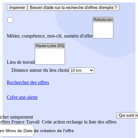
Imprimer
Besoin d'aide sur la recherche d'offres d'emploi ?
Métier, compétence, mot-clé, numéro d'offre
Lieu de travail
Distance autour du lieu choisi
Rechercher
des offres
Créer une alerte
Qui sont n
icher uniquement
 offres France Travail
Cette action recharge la liste des offres
les filtres de
Date de création
de l'offre