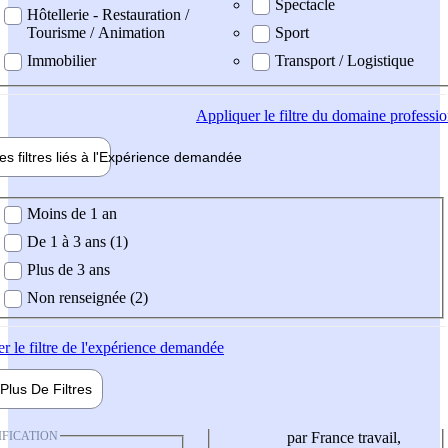
Spectacle
Hôtellerie - Restauration /
Tourisme / Animation
Sport
Immobilier
Transport / Logistique
Appliquer
le filtre du domaine professi
es filtres liés à l'
Expérience
demandée
ience demandée
Moins de 1 an
De 1 à 3 ans (1)
Plus de 3 ans
Non renseignée (2)
er
le filtre de l'expérience demandée
Plus De
Filtres
IFICATION
par France travail,