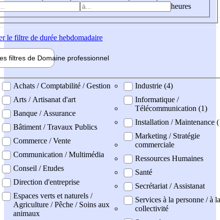
heures
er
le filtre de durée hebdomadaire
les filtres de
Domaine pro
fessionnel
ne professionel
Achats / Comptabilité / Gestion
Industrie (4)
Arts / Artisanat d'art
Informatique /
Télécommunication (1)
Banque / Assurance
Installation / Maintenance (
Bâtiment / Travaux Publics
Marketing / Stratégie
Commerce / Vente
commerciale
Communication / Multimédia
Ressources Humaines
Conseil / Etudes
Santé
Direction d'entreprise
Secrétariat / Assistanat
Espaces verts et naturels /
Services à la personne / à l
Agriculture / Pêche / Soins aux
collectivité
animaux