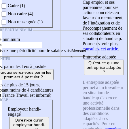
Cap emploi et ses
Cadre (1)
partenaires pour ses
actions concrètes en
Non cadre (4)
faveur du recrutement,
Non renseignée (1)
de l’intégration et de
l’accompagnement de
IRE BRUT MINIMUM
ses collaborateurs en
situation de handicap.
re minimum
Pour en savoir plus,
consultez cet article
.
ssez une périodicité pour le salaire saisi
Entreprise adaptée
NITÉS
Qu'est-ce qu'une
z parmi les 1ers à postuler
entreprise adaptée
?
urquoi serez-vous parmi les
premiers à postuler ?
L'entreprise adaptée
es de plus de 15 jours,
permet à un travailleur
tant moins de 4 candidatures
en situation de
t France Travail est informé)
handicap d'exercer
ICAP
une activité
professionnelle dans
Employeur handi-
des conditions
engagé
adaptées à ses
Qu'est-ce qu'un
capacités. Pour en
employeur handi-
savoir plus,
consultez