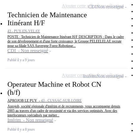
Ajouter cette offre à ma sélection
CDI
Non renseigné
Technicien de Maintenance
Itinérant H/F
43 - PUY-EN-VELAY
POSTE : Technicien de Maintenance Itinérant H/F DESCRIPTION : Dans le cadre
de son développement et d'une forte croissance, le Groupe PELEELELAE recrute
pour sa filiale SAS Auvergne Forez Robotique...
CDI - Non renseigné
Publié il y a 9 jours
Ajouter cette offre à ma sélection
Intérim
Non renseigné
Operateur Machine et Robot CN
(h/f)
APROJOB LE PUY -
43 - CUSSAC-SUR-LOIRE
Aprojob, société régionale d'intérim et de recrutements, vous accompagne depuis
2005 au travers d'un cadre de proximité et via des services optimisés. Avec des
interlocuteurs spécialisés par métier...
Intérim - Non renseigné
Publié il y a 8 jours