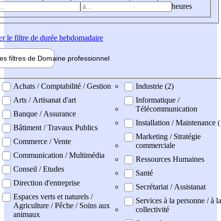
heures
er
le filtre de durée hebdomadaire
les filtres de
Domaine pro
fessionnel
ne professionel
Achats / Comptabilité / Gestion
Industrie (2)
Arts / Artisanat d'art
Informatique /
Télécommunication
Banque / Assurance
Installation / Maintenance (
Bâtiment / Travaux Publics
Marketing / Stratégie
Commerce / Vente
commerciale
Communication / Multimédia
Ressources Humaines
Conseil / Etudes
Santé
Direction d'entreprise
Secrétariat / Assistanat
Espaces verts et naturels /
Services à la personne / à l
Agriculture / Pêche / Soins aux
collectivité
animaux