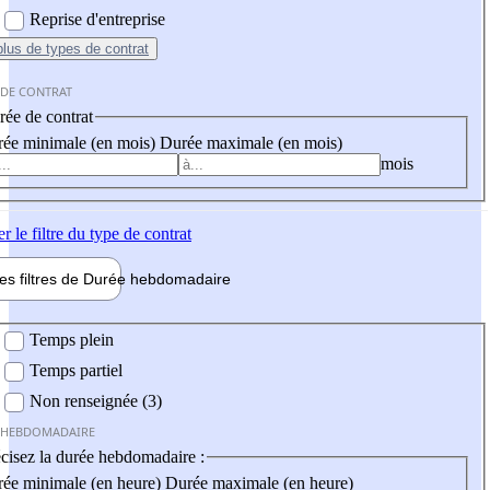
Reprise d'entreprise
plus
de types de contrat
 DE CONTRAT
ée de contrat
ée minimale (en mois)
Durée maximale (en mois)
mois
er
le filtre du type de contrat
les filtres de
Durée hebdo
madaire
 hebdomadaire
Temps plein
Temps partiel
Non renseignée (3)
 HEBDOMADAIRE
cisez la durée hebdomadaire :
ée minimale (en heure)
Durée maximale (en heure)