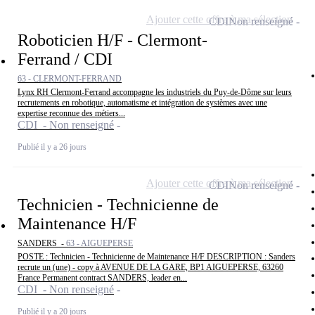
Ajouter cette offre à ma sélection
CDI
Non renseigné
Roboticien H/F - Clermont-
Ferrand / CDI
63 - CLERMONT-FERRAND
Lynx RH Clermont-Ferrand accompagne les industriels du Puy-de-Dôme sur leurs
recrutements en robotique, automatisme et intégration de systèmes avec une
expertise reconnue des métiers...
CDI - Non renseigné
Publié il y a 26 jours
Ajouter cette offre à ma sélection
CDI
Non renseigné
Technicien - Technicienne de
Maintenance H/F
SANDERS -
63 - AIGUEPERSE
POSTE : Technicien - Technicienne de Maintenance H/F DESCRIPTION : Sanders
recrute un (une) - copy à AVENUE DE LA GARE, BP1 AIGUEPERSE, 63260
France Permanent contract SANDERS, leader en...
CDI - Non renseigné
Publié il y a 20 jours