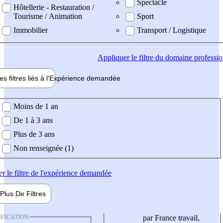
Spectacle
Hôtellerie - Restauration /
Tourisme / Animation
Sport
Immobilier
Transport / Logistique
Appliquer
le filtre du domaine professi
es filtres liés à l'
Expérience
demandée
ience demandée
Moins de 1 an
De 1 à 3 ans
Plus de 3 ans
Non renseignée (1)
er
le filtre de l'expérience demandée
Plus De
Filtres
IFICATION
par France travail,