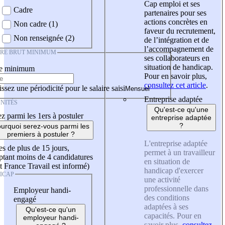
Cap emploi et ses
Cadre
partenaires pour ses
actions concrètes en
Non cadre (1)
faveur du recrutement,
Non renseignée (2)
de l’intégration et de
l’accompagnement de
IRE BRUT MINIMUM
ses collaborateurs en
situation de handicap.
re minimum
Pour en savoir plus,
consultez cet article
.
ssez une périodicité pour le salaire saisi
Entreprise adaptée
NITÉS
Qu'est-ce qu'une
z parmi les 1ers à postuler
entreprise adaptée
?
urquoi serez-vous parmi les
premiers à postuler ?
L'entreprise adaptée
es de plus de 15 jours,
permet à un travailleur
tant moins de 4 candidatures
en situation de
t France Travail est informé)
handicap d'exercer
ICAP
une activité
professionnelle dans
Employeur handi-
des conditions
engagé
adaptées à ses
Qu'est-ce qu'un
capacités. Pour en
employeur handi-
savoir plus,
consultez