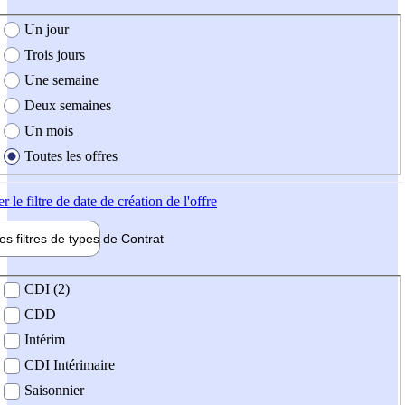
e création de l'offre
Un jour
Trois jours
Une semaine
Deux semaines
Un mois
Toutes les offres
er
le filtre de date de création de l'offre
les filtres de types de
Contrat
de contrat
CDI (2)
CDD
Intérim
CDI Intérimaire
Saisonnier