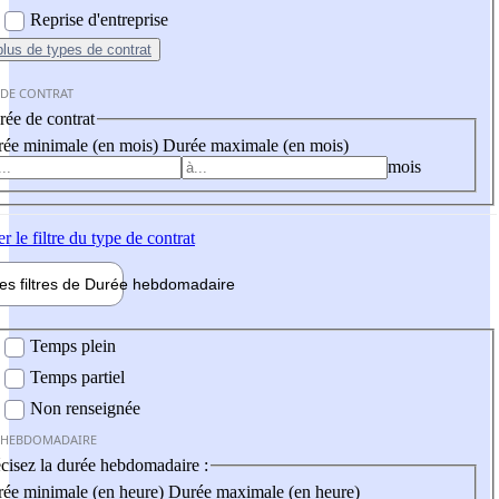
Reprise d'entreprise
plus
de types de contrat
 DE CONTRAT
ée de contrat
ée minimale (en mois)
Durée maximale (en mois)
mois
er
le filtre du type de contrat
les filtres de
Durée hebdo
madaire
 hebdomadaire
Temps plein
Temps partiel
Non renseignée
 HEBDOMADAIRE
cisez la durée hebdomadaire :
ée minimale (en heure)
Durée maximale (en heure)