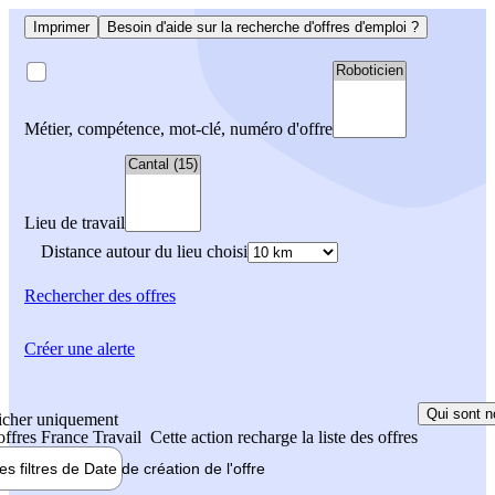
Imprimer
Besoin d'aide sur la recherche d'offres d'emploi ?
Métier, compétence, mot-clé, numéro d'offre
Lieu de travail
Distance autour du lieu choisi
Rechercher
des offres
Créer une alerte
Qui sont n
icher uniquement
 offres France Travail
Cette action recharge la liste des offres
les filtres de
Date de création
de l'offre