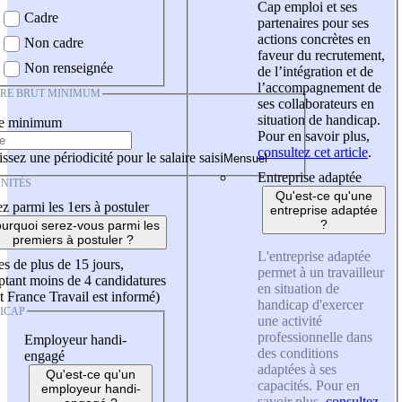
Cap emploi et ses
Cadre
partenaires pour ses
actions concrètes en
Non cadre
faveur du recrutement,
Non renseignée
de l’intégration et de
l’accompagnement de
IRE BRUT MINIMUM
ses collaborateurs en
situation de handicap.
re minimum
Pour en savoir plus,
consultez cet article
.
ssez une périodicité pour le salaire saisi
Entreprise adaptée
NITÉS
Qu'est-ce qu'une
z parmi les 1ers à postuler
entreprise adaptée
?
urquoi serez-vous parmi les
premiers à postuler ?
L'entreprise adaptée
es de plus de 15 jours,
permet à un travailleur
tant moins de 4 candidatures
en situation de
t France Travail est informé)
handicap d'exercer
ICAP
une activité
professionnelle dans
Employeur handi-
des conditions
engagé
adaptées à ses
Qu'est-ce qu'un
capacités. Pour en
employeur handi-
savoir plus,
consultez