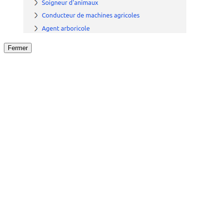
Fermer
Fermer
le détail de l'offre
/
Offre
sur
Offre précéden