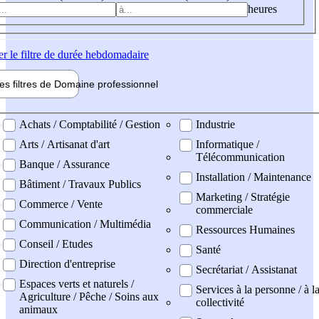
heures
er
le filtre de durée hebdomadaire
les filtres de
Domaine pro
fessionnel
ne professionel
Achats / Comptabilité / Gestion
Industrie
Arts / Artisanat d'art
Informatique /
Télécommunication
Banque / Assurance
Installation / Maintenance
Bâtiment / Travaux Publics
Marketing / Stratégie
Commerce / Vente
commerciale
Communication / Multimédia
Ressources Humaines
Conseil / Etudes
Santé
Direction d'entreprise
Secrétariat / Assistanat
Espaces verts et naturels /
Services à la personne / à l
Agriculture / Pêche / Soins aux
collectivité
animaux