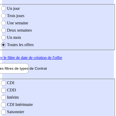
e création de l'offre
Un jour
Trois jours
Une semaine
Deux semaines
Un mois
Toutes les offres
er
le filtre de date de création de l'offre
les filtres de types de
Contrat
de contrat
CDI
CDD
Intérim
CDI Intérimaire
Saisonnier