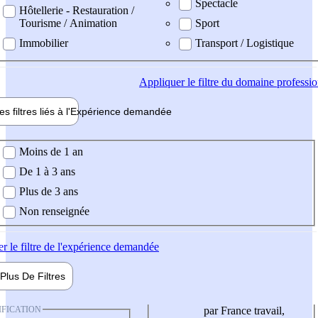
Spectacle
Hôtellerie - Restauration /
Tourisme / Animation
Sport
Immobilier
Transport / Logistique
Appliquer
le filtre du domaine professi
es filtres liés à l'
Expérience
demandée
ience demandée
Moins de 1 an
De 1 à 3 ans
Plus de 3 ans
Non renseignée
er
le filtre de l'expérience demandée
Plus De
Filtres
IFICATION
par France travail,