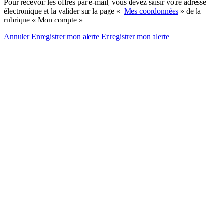
Pour recevoir les offres par e-mail, vous devez saisir votre adresse
électronique et la valider sur la page «
Mes coordonnées
» de la
rubrique « Mon compte »
Annuler
Enregistrer mon alerte
Enregistrer
mon alerte