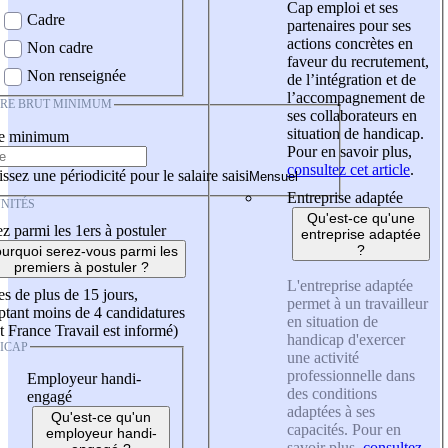
Cap emploi et ses
Cadre
partenaires pour ses
actions concrètes en
Non cadre
faveur du recrutement,
Non renseignée
de l’intégration et de
l’accompagnement de
IRE BRUT MINIMUM
ses collaborateurs en
situation de handicap.
re minimum
Pour en savoir plus,
consultez cet article
.
ssez une périodicité pour le salaire saisi
Entreprise adaptée
NITÉS
Qu'est-ce qu'une
z parmi les 1ers à postuler
entreprise adaptée
?
urquoi serez-vous parmi les
premiers à postuler ?
L'entreprise adaptée
es de plus de 15 jours,
permet à un travailleur
tant moins de 4 candidatures
en situation de
t France Travail est informé)
handicap d'exercer
ICAP
une activité
professionnelle dans
Employeur handi-
des conditions
engagé
adaptées à ses
Qu'est-ce qu'un
capacités. Pour en
employeur handi-
savoir plus,
consultez