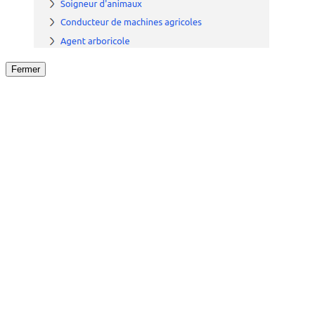
Fermer
Fermer
le détail de l'offre
/
Offre
sur
Offre précéden