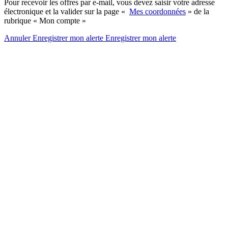
Pour recevoir les offres par e-mail, vous devez saisir votre adresse
électronique et la valider sur la page «
Mes coordonnées
» de la
rubrique « Mon compte »
Annuler
Enregistrer mon alerte
Enregistrer
mon alerte