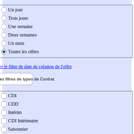
e création de l'offre
Un jour
Trois jours
Une semaine
Deux semaines
Un mois
Toutes les offres
er
le filtre de date de création de l'offre
les filtres de types de
Contrat
de contrat
CDI
CDD
Intérim
CDI Intérimaire
Saisonnier