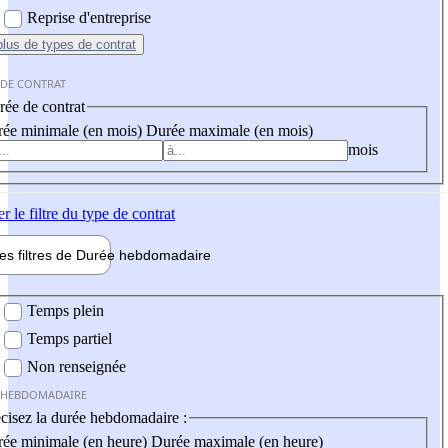
Reprise d'entreprise
plus
de types de contrat
 DE CONTRAT
ée de contrat
ée minimale (en mois)
Durée maximale (en mois)
mois
er
le filtre du type de contrat
les filtres de
Durée hebdo
madaire
 hebdomadaire
Temps plein
Temps partiel
Non renseignée
 HEBDOMADAIRE
cisez la durée hebdomadaire :
ée minimale (en heure)
Durée maximale (en heure)