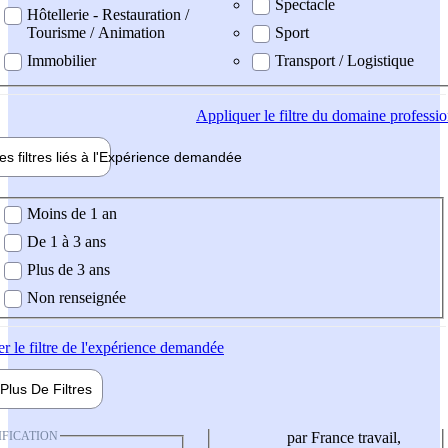
Spectacle
Hôtellerie - Restauration /
Tourisme / Animation
Sport
Immobilier
Transport / Logistique
Appliquer
le filtre du domaine professi
es filtres liés à l'
Expérience
demandée
ience demandée
Moins de 1 an
De 1 à 3 ans
Plus de 3 ans
Non renseignée
er
le filtre de l'expérience demandée
Plus De
Filtres
IFICATION
par France travail,