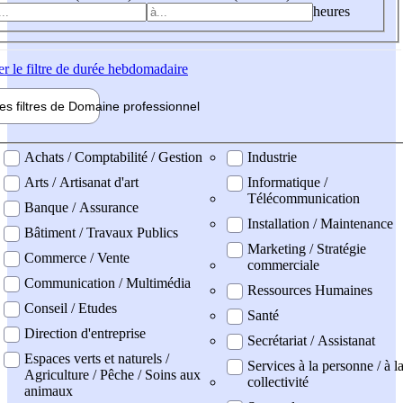
heures
er
le filtre de durée hebdomadaire
les filtres de
Domaine pro
fessionnel
ne professionel
Achats / Comptabilité / Gestion
Industrie
Arts / Artisanat d'art
Informatique /
Télécommunication
Banque / Assurance
Installation / Maintenance
Bâtiment / Travaux Publics
Marketing / Stratégie
Commerce / Vente
commerciale
Communication / Multimédia
Ressources Humaines
Conseil / Etudes
Santé
Direction d'entreprise
Secrétariat / Assistanat
Espaces verts et naturels /
Services à la personne / à l
Agriculture / Pêche / Soins aux
collectivité
animaux