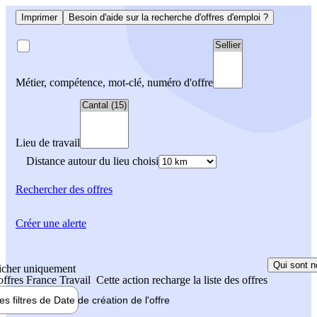
Imprimer
Besoin d'aide sur la recherche d'offres d'emploi ?
Métier, compétence, mot-clé, numéro d'offre
Lieu de travail
Distance autour du lieu choisi
Rechercher
des offres
Créer une alerte
Qui sont n
icher uniquement
 offres France Travail
Cette action recharge la liste des offres
les filtres de
Date de création
de l'offre