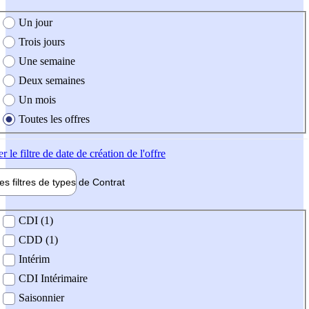
e création de l'offre
Un jour
Trois jours
Une semaine
Deux semaines
Un mois
Toutes les offres
er
le filtre de date de création de l'offre
les filtres de types de
Contrat
de contrat
CDI (1)
CDD (1)
Intérim
CDI Intérimaire
Saisonnier