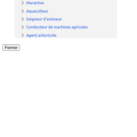
Fermer
Fermer
le détail de l'offre
/
Offre
sur
Offre précéden