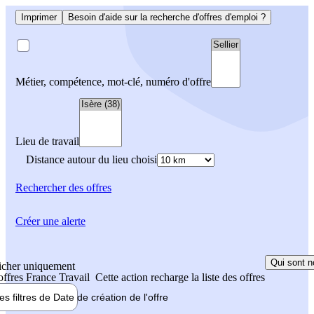
Imprimer
Besoin d'aide sur la recherche d'offres d'emploi ?
Métier, compétence, mot-clé, numéro d'offre
Lieu de travail
Distance autour du lieu choisi
Rechercher
des offres
Créer une alerte
Qui sont n
icher uniquement
 offres France Travail
Cette action recharge la liste des offres
les filtres de
Date de création
de l'offre