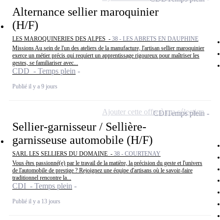
Alternance sellier maroquinier
(H/F)
LES MAROQUINERIES DES ALPES -
38 - LES ABRETS EN DAUPHINE
Missions Au sein de l'un des ateliers de la manufacture, l'artisan sellier maroquinier
exerce un métier précis qui requiert un apprentissage rigoureux pour maîtriser les
gestes, se familiariser avec...
CDD - Temps plein
Publié il y a 9 jours
Ajouter cette offre à ma sélection
CDI
Temps plein
Sellier-garnisseur / Sellière-
garnisseuse automobile (H/F)
SARL LES SELLIERS DU DOMAINE -
38 - COURTENAY
Vous êtes passionné(e) par le travail de la matière, la précision du geste et l'univers
de l'automobile de prestige ? Rejoignez une équipe d'artisans où le savoir-faire
traditionnel rencontre la...
CDI - Temps plein
Publié il y a 13 jours