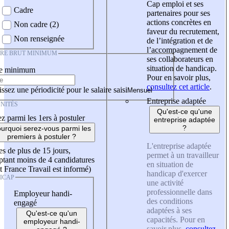
Cap emploi et ses
Cadre
partenaires pour ses
actions concrètes en
Non cadre (2)
faveur du recrutement,
Non renseignée
de l’intégration et de
l’accompagnement de
IRE BRUT MINIMUM
ses collaborateurs en
situation de handicap.
re minimum
Pour en savoir plus,
consultez cet article
.
ssez une périodicité pour le salaire saisi
Entreprise adaptée
NITÉS
Qu'est-ce qu'une
z parmi les 1ers à postuler
entreprise adaptée
?
urquoi serez-vous parmi les
premiers à postuler ?
L'entreprise adaptée
es de plus de 15 jours,
permet à un travailleur
tant moins de 4 candidatures
en situation de
t France Travail est informé)
handicap d'exercer
ICAP
une activité
professionnelle dans
Employeur handi-
des conditions
engagé
adaptées à ses
Qu'est-ce qu'un
capacités. Pour en
employeur handi-
savoir plus,
consultez