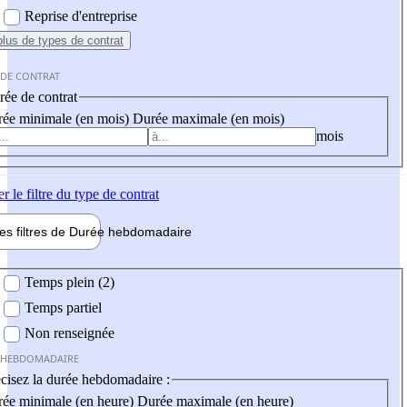
Reprise d'entreprise
plus
de types de contrat
 DE CONTRAT
ée de contrat
ée minimale (en mois)
Durée maximale (en mois)
mois
er
le filtre du type de contrat
les filtres de
Durée hebdo
madaire
 hebdomadaire
Temps plein (2)
Temps partiel
Non renseignée
 HEBDOMADAIRE
cisez la durée hebdomadaire :
ée minimale (en heure)
Durée maximale (en heure)