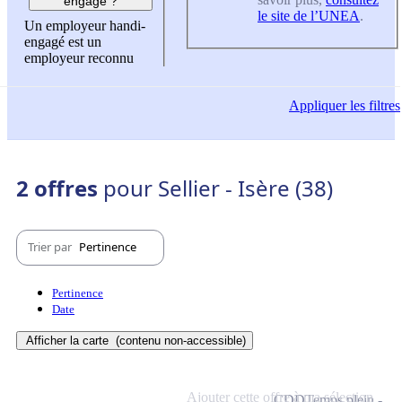
engagé ?
le site de l’UNEA
.
Un employeur handi-
engagé est un
employeur reconnu
Appliquer
les filtres
2 offres
pour Sellier - Isère (38)
Trier par
Pertinence
Pertinence
Date
Afficher la carte
(contenu non-accessible)
Ajouter cette offre à ma sélection
CDD
Temps plein