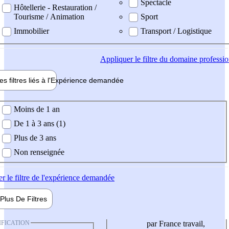
Spectacle
Hôtellerie - Restauration /
Tourisme / Animation
Sport
Immobilier
Transport / Logistique
Appliquer
le filtre du domaine professi
es filtres liés à l'
Expérience
demandée
ience demandée
Moins de 1 an
De 1 à 3 ans (1)
Plus de 3 ans
Non renseignée
er
le filtre de l'expérience demandée
Plus De
Filtres
IFICATION
par France travail,