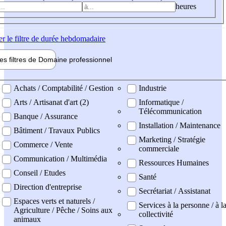
heures
er
le filtre de durée hebdomadaire
les filtres de
Domaine pro
fessionnel
ne professionel
Achats / Comptabilité / Gestion
Industrie
Arts / Artisanat d'art (2)
Informatique /
Télécommunication
Banque / Assurance
Installation / Maintenance
Bâtiment / Travaux Publics
Marketing / Stratégie
Commerce / Vente
commerciale
Communication / Multimédia
Ressources Humaines
Conseil / Etudes
Santé
Direction d'entreprise
Secrétariat / Assistanat
Espaces verts et naturels /
Services à la personne / à l
Agriculture / Pêche / Soins aux
collectivité
animaux