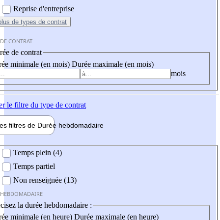
Reprise d'entreprise
plus
de types de contrat
 DE CONTRAT
ée de contrat
ée minimale (en mois)
Durée maximale (en mois)
mois
er
le filtre du type de contrat
les filtres de
Durée hebdo
madaire
 hebdomadaire
Temps plein (4)
Temps partiel
Non renseignée (13)
 HEBDOMADAIRE
cisez la durée hebdomadaire :
ée minimale (en heure)
Durée maximale (en heure)