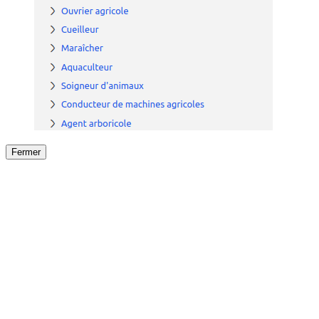
Fermer
Fermer
le détail de l'offre
/
Offre
sur
Offre précéden