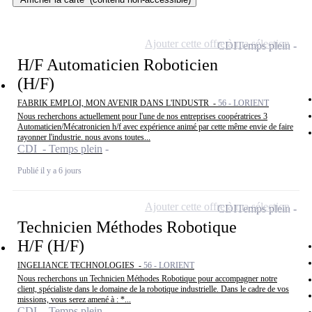
Ajouter cette offre à ma sélection
CDI
Temps plein
H/F Automaticien Roboticien
(H/F)
FABRIK EMPLOI, MON AVENIR DANS L'INDUSTR -
56 - LORIENT
Nous recherchons actuellement pour l'une de nos entreprises coopératrices 3
Automaticien/Mécatronicien h/f avec expérience animé par cette même envie de faire
rayonner l'industrie. nous avons toutes...
CDI - Temps plein
Publié il y a 6 jours
Ajouter cette offre à ma sélection
CDI
Temps plein
Technicien Méthodes Robotique
H/F (H/F)
INGELIANCE TECHNOLOGIES -
56 - LORIENT
Nous recherchons un Technicien Méthodes Robotique pour accompagner notre
client, spécialiste dans le domaine de la robotique industrielle. Dans le cadre de vos
missions, vous serez amené à : *...
CDI - Temps plein