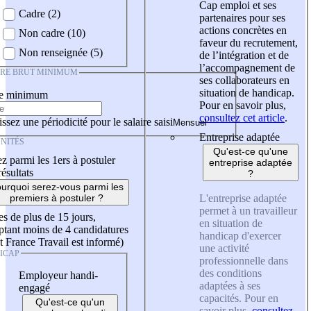
Cap emploi et ses
Cadre (2)
partenaires pour ses
actions concrètes en
Non cadre (10)
faveur du recrutement,
Non renseignée (5)
de l’intégration et de
l’accompagnement de
IRE BRUT MINIMUM
ses collaborateurs en
situation de handicap.
re minimum
Pour en savoir plus,
consultez cet article
.
ssez une périodicité pour le salaire saisi
Entreprise adaptée
NITÉS
Qu'est-ce qu'une
z parmi les 1ers à postuler
entreprise adaptée
résultats
?
urquoi serez-vous parmi les
L'entreprise adaptée
premiers à postuler ?
permet à un travailleur
es de plus de 15 jours,
en situation de
tant moins de 4 candidatures
handicap d'exercer
t France Travail est informé)
une activité
ICAP
professionnelle dans
des conditions
Employeur handi-
adaptées à ses
engagé
capacités. Pour en
Qu'est-ce qu'un
savoir plus,
consultez