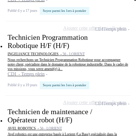
Publié il y a 17 jours
Soyez parmi les 1ers à postuler
Ajouter cette offre à ma sélection
CDI
Temps plein
Technicien Programmation
Robotique H/F (H/F)
INGELIANCE TECHNOLOGIES -
56 - LORIENT
Nous recherchons un Technicien Programmation Robotique pour accompagner
notre client, spécialiste dans le domaine de la robotique industrielle. Dans le cadre de
vos missions, vous serez amené(e) à...
CDI - Temps plein
Publié il y a 19 jours
Soyez parmi les 1ers à postuler
Ajouter cette offre à ma sélection
CDI
Temps plein
Technicien de maintenance /
Opérateur robot (H/F)
AVEL ROBOTICS -
56 - LORIENT
Avel robotics est une entreprise basée à Lorient (La Base) spécialisée dans la