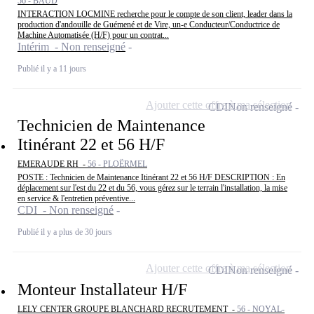
56 - BAUD
INTERACTION LOCMINE recherche pour le compte de son client, leader dans la
production d'andouille de Guémené et de Vire, un-e Conducteur/Conductrice de
Machine Automatisée (H/F) pour un contrat...
Intérim - Non renseigné
Publié il y a 11 jours
Ajouter cette offre à ma sélection
CDI
Non renseigné
Technicien de Maintenance
Itinérant 22 et 56 H/F
EMERAUDE RH -
56 - PLOËRMEL
POSTE : Technicien de Maintenance Itinérant 22 et 56 H/F DESCRIPTION : En
déplacement sur l'est du 22 et du 56, vous gérez sur le terrain l'installation, la mise
en service & l'entretien préventive...
CDI - Non renseigné
Publié il y a plus de 30 jours
Ajouter cette offre à ma sélection
CDI
Non renseigné
Monteur Installateur H/F
LELY CENTER GROUPE BLANCHARD RECRUTEMENT -
56 - NOYAL-