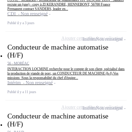
recrute un (une) - copy à ZI KERANDRE, HENNEBONT, 56700 France
Permanent contract SANDERS, leader en...
CDI - Non renseigné
Publié il y a 3 jours
Ajouter cette offre à ma sélection
Intérim
Non renseigné
Conducteur de machine automatise
(H/F)
56 - MORÉAC
INTERACTION LOCMINE recherche pour le compte de son client, spécialisé dans
la production de viande de porc, un CONDUCTEUR DE MACHINE (h-f).Vos
missions :Sous la responsabilité du chef d'équipe...
Intérim - Non renseigné
Publié il y a 11 jours
Ajouter cette offre à ma sélection
Intérim
Non renseigné
Conducteur de machine automatise
(H/F)