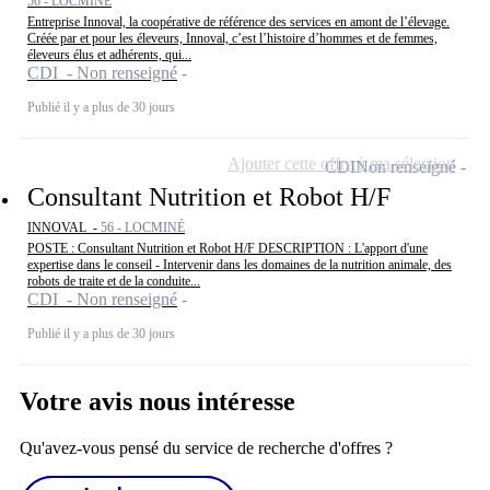
56 - LOCMINÉ
Entreprise Innoval, la coopérative de référence des services en amont de l’élevage.
Créée par et pour les éleveurs, Innoval, c’est l’histoire d’hommes et de femmes,
éleveurs élus et adhérents, qui...
CDI - Non renseigné
Publié il y a plus de 30 jours
Ajouter cette offre à ma sélection
CDI
Non renseigné
Consultant Nutrition et Robot H/F
INNOVAL -
56 - LOCMINÉ
POSTE : Consultant Nutrition et Robot H/F DESCRIPTION : L'apport d'une
expertise dans le conseil - Intervenir dans les domaines de la nutrition animale, des
robots de traite et de la conduite...
CDI - Non renseigné
Publié il y a plus de 30 jours
Votre avis nous intéresse
Qu'avez-vous pensé du service de recherche d'offres ?