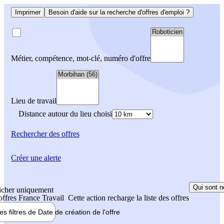
Imprimer
Besoin d'aide sur la recherche d'offres d'emploi ?
Métier, compétence, mot-clé, numéro d'offre
Lieu de travail
Distance autour du lieu choisi
Rechercher
des offres
Créer une alerte
Qui sont n
icher uniquement
 offres France Travail
Cette action recharge la liste des offres
les filtres de
Date de création
de l'offre