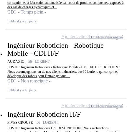
conception et la fabrication automatisée par robot de produits composites, exposés à
des cas de charges dynamiques et...
CDI - Temps plein
Publié il y a 23 jours
Ajouter cette offre à ma sélection
CDI
Non renseigné
Ingénieur Roboticien - Robotique
Mobile - CDI H/F
AUDAXIO -
56 - LORIENT
POSTE : Ingénieur Roboticien - Robotique Mobile - CDI H/F DESCRIPTION :
Nous accompagnons un de nos clients industriels, basé à Lorient, qui conçoit et
développe des robots pour l'intralogistique....
CDI - Non renseigné
Publié il y a 18 jours
Ajouter cette offre à ma sélection
CDI
Non renseigné
Ingénieur Roboticien H/F
FIVES GROUPE -
56 - LORIENT
POSTE : Ingénieur Roboticien H/F DESCRIPTION : Nous recherchons