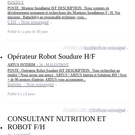
PONTIVY
POSTE : Monteur Installateur H/F DESCRIPTION : Nous sommes en
développement permanent et recherchons des Monteurs Installateurs F / H. Vos
missions : Rattaché(e) au responsable technique, vous...
CDI - Non renseigné
Publié il y a plus de 30 jours
Ajouter cette offre à ma sélection
Intérim
Non renseigné
Opérateur Robot Soudure H/F
ARTUS INTERIM -
56 - MALESTROIT
POSTE : Opérateur Robot Soudure H/F DESCRIPTION : Vous recherchez un
emploi ? Nous avons une astuce : ARTUS ! ARTUS Intérim et Solutions RH ! Avec
+ de 90 agences d'intérim, ARTUS vous accompagne...
Intérim - Non renseigné
Publié il y a 8 jours
Ajouter cette offre à ma sélection
CDI
Non renseigné
CONSULTANT NUTRITION ET
ROBOT F/H