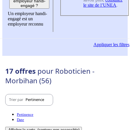
employeur handi-
le site de l’UNEA
.
engagé ?
Un employeur handi-
engagé est un
employeur reconnu
Appliquer
les filtres
17 offres
pour Roboticien -
Morbihan (56)
Trier par
Pertinence
Pertinence
Date
Afficher la carte
(contenu non-accessible)