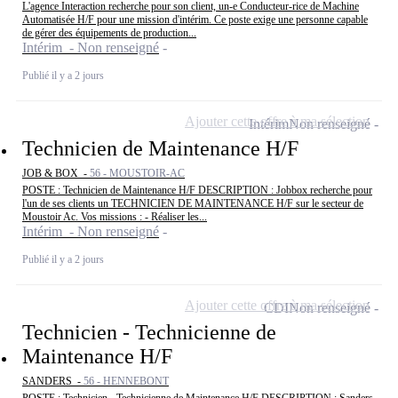
L'agence Interaction recherche pour son client, un-e Conducteur-rice de Machine
Automatisée H/F pour une mission d'intérim. Ce poste exige une personne capable
de gérer des équipements de production...
Intérim - Non renseigné
Publié il y a 2 jours
Ajouter cette offre à ma sélection
Intérim
Non renseigné
Technicien de Maintenance H/F
JOB & BOX -
56 - MOUSTOIR-AC
POSTE : Technicien de Maintenance H/F DESCRIPTION : Jobbox recherche pour
l'un de ses clients un TECHNICIEN DE MAINTENANCE H/F sur le secteur de
Moustoir Ac. Vos missions : - Réaliser les...
Intérim - Non renseigné
Publié il y a 2 jours
Ajouter cette offre à ma sélection
CDI
Non renseigné
Technicien - Technicienne de
Maintenance H/F
SANDERS -
56 - HENNEBONT
POSTE : Technicien - Technicienne de Maintenance H/F DESCRIPTION : Sanders