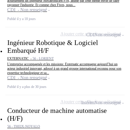
actuellement un Ingénieur Mécatronicien F/H, animé par cette même envie de faire
rayonner l'industrie. Et comme chez Fives, nous...
CDI - Non renseigné
Publié il y a 18 jours
Ajouter cette offre à ma sélection
CDI
Non renseigné
Ingénieur Robotique & Logiciel
Embarqué H/F
EXTERNATIC -
56 - LORIENT
L'entreprise accompagnée et les missions: Externatic accompagne aujourd’hui un
acteur industriel innovant, adossé à un grand groupe international reconnu pour son
expertise technologique et sa...
CDI - Non renseigné
Publié il y a plus de 30 jours
Ajouter cette offre à ma sélection
Intérim
Non renseigné
Conducteur de machine automatise
(H/F)
56 - THEIX-NOYALO