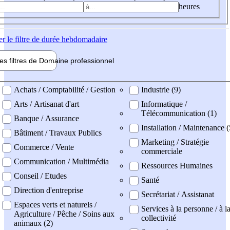
heures
er
le filtre de durée hebdomadaire
les filtres de
Domaine pro
fessionnel
ne professionel
Achats / Comptabilité / Gestion
Industrie (9)
Arts / Artisanat d'art
Informatique /
Télécommunication (1)
Banque / Assurance
Installation / Maintenance (
Bâtiment / Travaux Publics
Marketing / Stratégie
Commerce / Vente
commerciale
Communication / Multimédia
Ressources Humaines
Conseil / Etudes
Santé
Direction d'entreprise
Secrétariat / Assistanat
Espaces verts et naturels /
Services à la personne / à l
Agriculture / Pêche / Soins aux
collectivité
animaux (2)