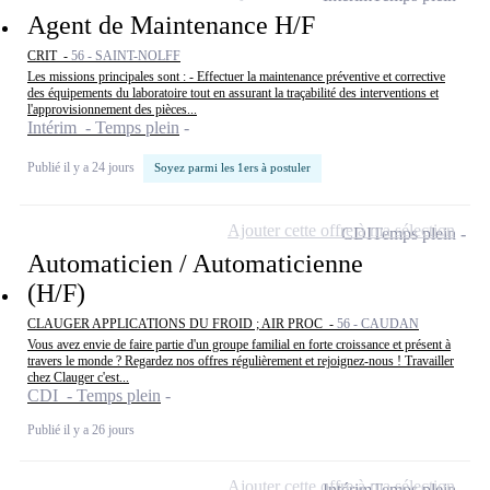
Agent de Maintenance H/F
CRIT -
56 - SAINT-NOLFF
Les missions principales sont : - Effectuer la maintenance préventive et corrective
des équipements du laboratoire tout en assurant la traçabilité des interventions et
l'approvisionnement des pièces...
Intérim - Temps plein
Publié il y a 24 jours
Soyez parmi les 1ers à postuler
Ajouter cette offre à ma sélection
CDI
Temps plein
Automaticien / Automaticienne
(H/F)
CLAUGER APPLICATIONS DU FROID ; AIR PROC -
56 - CAUDAN
Vous avez envie de faire partie d'un groupe familial en forte croissance et présent à
travers le monde ? Regardez nos offres régulièrement et rejoignez-nous ! Travailler
chez Clauger c'est...
CDI - Temps plein
Publié il y a 26 jours
Ajouter cette offre à ma sélection
Intérim
Temps plein