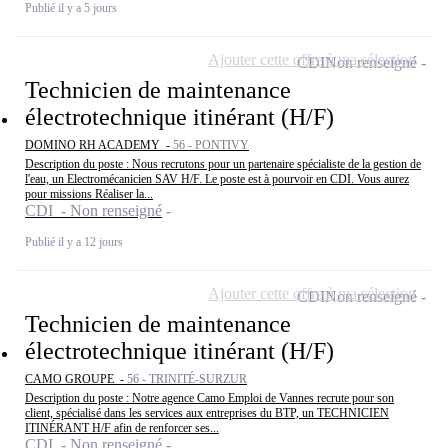
Publié il y a 5 jours
Ajouter cette offre à ma sélection
CDI
Non renseigné
Technicien de maintenance
électrotechnique itinérant (H/F)
DOMINO RH ACADEMY -
56 - PONTIVY
Description du poste : Nous recrutons pour un partenaire spécialiste de la gestion de
l'eau, un Electromécanicien SAV H/F. Le poste est à pourvoir en CDI. Vous aurez
pour missions Réaliser la...
CDI - Non renseigné
Publié il y a 12 jours
Ajouter cette offre à ma sélection
CDI
Non renseigné
Technicien de maintenance
électrotechnique itinérant (H/F)
CAMO GROUPE -
56 - TRINITÉ-SURZUR
Description du poste : Notre agence Camo Emploi de Vannes recrute pour son
client, spécialisé dans les services aux entreprises du BTP, un TECHNICIEN
ITINÉRANT H/F afin de renforcer ses...
CDI - Non renseigné