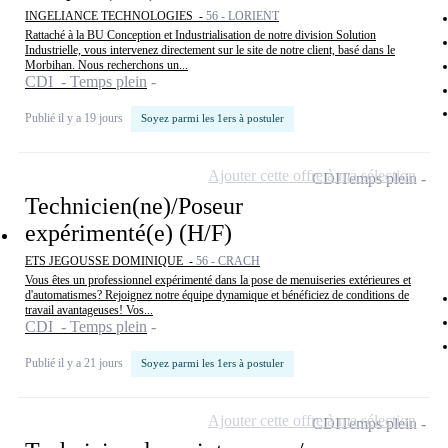
INGELIANCE TECHNOLOGIES -
56 - LORIENT
Rattaché à la BU Conception et Industrialisation de notre division Solution
Industrielle, vous intervenez directement sur le site de notre client, basé dans le
Morbihan. Nous recherchons un...
CDI - Temps plein
Publié il y a 19 jours
Soyez parmi les 1ers à postuler
Ajouter cette offre à ma sélection
CDI
Temps plein
Technicien(ne)/Poseur
expérimenté(e) (H/F)
ETS JEGOUSSE DOMINIQUE -
56 - CRACH
Vous êtes un professionnel expérimenté dans la pose de menuiseries extérieures et
d'automatismes? Rejoignez notre équipe dynamique et bénéficiez de conditions de
travail avantageuses! Vos...
CDI - Temps plein
Publié il y a 21 jours
Soyez parmi les 1ers à postuler
Ajouter cette offre à ma sélection
CDI
Temps plein