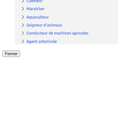
Fermer
Fermer
le détail de l'offre
/
Offre
sur
Offre précéden