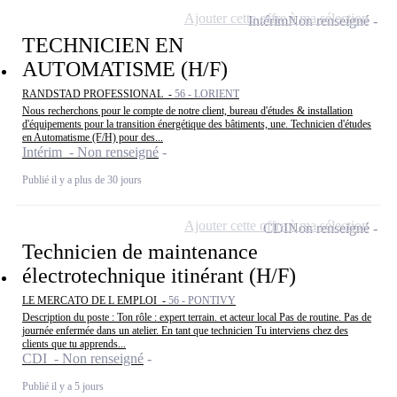
Ajouter cette offre à ma sélection
Intérim
Non renseigné
TECHNICIEN EN
AUTOMATISME (H/F)
RANDSTAD PROFESSIONAL -
56 - LORIENT
Nous recherchons pour le compte de notre client, bureau d'études & installation
d'équipements pour la transition énergétique des bâtiments, une. Technicien d'études
en Automatisme (F/H) pour des...
Intérim - Non renseigné
Publié il y a plus de 30 jours
Ajouter cette offre à ma sélection
CDI
Non renseigné
Technicien de maintenance
électrotechnique itinérant (H/F)
LE MERCATO DE L EMPLOI -
56 - PONTIVY
Description du poste : Ton rôle : expert terrain. et acteur local Pas de routine. Pas de
journée enfermée dans un atelier. En tant que technicien Tu interviens chez des
clients que tu apprends...
CDI - Non renseigné
Publié il y a 5 jours