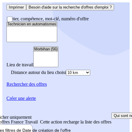
Imprimer
Besoin d'aide sur la recherche d'offres d'emploi ?
Métier, compétence, mot-clé, numéro d'offre
Lieu de travail
Distance autour du lieu choisi
Rechercher
des offres
Créer une alerte
Qui sont n
icher uniquement
 offres France Travail
Cette action recharge la liste des offres
les filtres de
Date de création
de l'offre