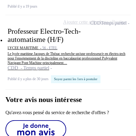
Publié il y a 19 jours
Ajouter cette offre à ma sélection
CDD
Temps partiel
Professeur Electro-Tech-
automatisme (H/F)
LYCEE MARITIME -
56 - ETEL
Le lycée maritime Jacques de Thézac recherche un/une professeur/e en électro-tech
pour l'enseignement de la discipline en baccalauréat professionnel Polyvalent
Navigant Pont Machine principalement....
CDD - Temps partiel
Publié il y a plus de 30 jours
Soyez parmi les 1ers à postuler
Votre avis nous intéresse
Qu'avez-vous pensé du service de recherche d'offres ?