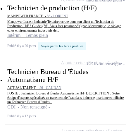
Technicien de production (H/F)
MANPOWER FRANCE -
56 - LORIENT
Manpower Lorient Industrie Tertiaire recrute pour son client un Technicien de
Production H/F à Guidel (56). Vous êtes passionné(e) par l'électronique, le câblage
et les environnements industriels de...
Intérim - Temps plein
Publié il y a 20 jours
Soyez parmi les 1ers à postuler
Ajouter cette offre à ma sélection
CDI
Non renseigné
Technicien Bureau d 'Études
Automatisme H/F
ACTUAL TALENT -
56 - CAUDAN
POSTE : Technicien Bureau d 'Études Automatisme H/F DESCRIPTION : Notre
équipe d'experts spécialisés en traitement de l'eau dans industrie, maritime et militaire
un Technicien Bureau d'Études...
CDI - Non renseigné
Publié il y a 12 jours