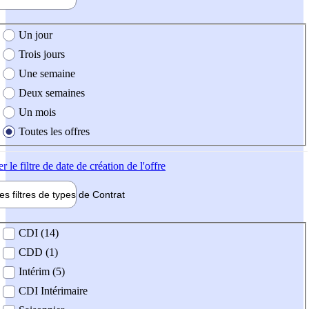
e création de l'offre
Un jour
Trois jours
Une semaine
Deux semaines
Un mois
Toutes les offres
er
le filtre de date de création de l'offre
les filtres de types de
Contrat
de contrat
CDI (14)
CDD (1)
Intérim (5)
CDI Intérimaire