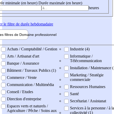
ée minimale (en heure)
Durée maximale (en heure)
heures
er
le filtre de durée hebdomadaire
les filtres de
Domaine pro
fessionnel
ne professionel
Achats / Comptabilité / Gestion
Industrie (4)
Arts / Artisanat d'art
Informatique /
Télécommunication
Banque / Assurance
Installation / Maintenance 
Bâtiment / Travaux Publics (1)
Marketing / Stratégie
Commerce / Vente
commerciale
Communication / Multimédia
Ressources Humaines
Conseil / Etudes
Santé
Direction d'entreprise
Secrétariat / Assistanat
Espaces verts et naturels /
Services à la personne / à l
Agriculture / Pêche / Soins aux
collectivité (1)