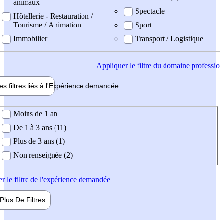
animaux
Spectacle
Hôtellerie - Restauration /
Tourisme / Animation
Sport
Immobilier
Transport / Logistique
Appliquer
le filtre du domaine professi
es filtres liés à l'
Expérience
demandée
ience demandée
Moins de 1 an
De 1 à 3 ans (11)
Plus de 3 ans (1)
Non renseignée (2)
er
le filtre de l'expérience demandée
Plus De
Filtres