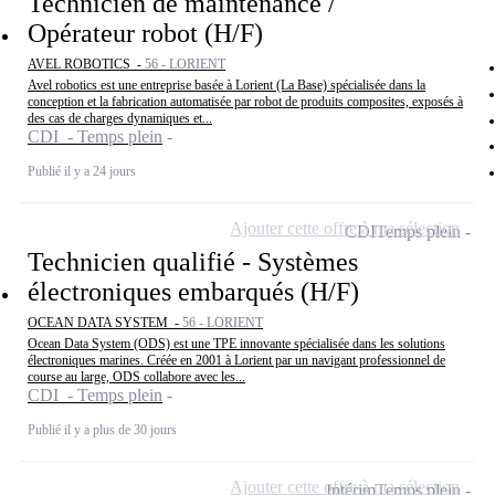
Technicien de maintenance /
Opérateur robot (H/F)
AVEL ROBOTICS -
56 - LORIENT
Avel robotics est une entreprise basée à Lorient (La Base) spécialisée dans la
conception et la fabrication automatisée par robot de produits composites, exposés à
des cas de charges dynamiques et...
CDI - Temps plein
Publié il y a 24 jours
Ajouter cette offre à ma sélection
CDI
Temps plein
Technicien qualifié - Systèmes
électroniques embarqués (H/F)
OCEAN DATA SYSTEM -
56 - LORIENT
Ocean Data System (ODS) est une TPE innovante spécialisée dans les solutions
électroniques marines. Créée en 2001 à Lorient par un navigant professionnel de
course au large, ODS collabore avec les...
CDI - Temps plein
Publié il y a plus de 30 jours
Ajouter cette offre à ma sélection
Intérim
Temps plein