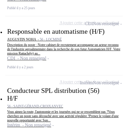
Publié il y a 25 jours
Ajouter cette offre à ma sélection
CDI
Non renseigné
Responsable en automatisme (H/F)
AUGUSTIN NOHA -
56 - LOCMINÉ
Description du poste : Notre cabinet de recrutement accompagne un acteur reconnu
de l'industrie agroalimentaire dans la recherche de son futur Automaticien H/F. Votre
mission Rattaché(e) au...
CDI - Non renseigné
Publié il y a 2 jours
Ajouter cette offre à ma sélection
Intérim
Non renseigné
Conducteur SPL distribution (56)
H/F
56 - SAINT-GÉRAND-CROIXANVEC
Vous aimez la route, l'autonomie et les journées qui ne se ressemblent pas ?Vous
cherchez un poste sans découché avec une activité régulière ?Prenez le volant d'une
nouvelle opportunité avec Sup...
Intérim - Non renseigné