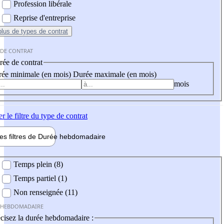
Profession libérale
Reprise d'entreprise
plus
de types de contrat
 DE CONTRAT
ée de contrat
ée minimale (en mois)
Durée maximale (en mois)
mois
er
le filtre du type de contrat
les filtres de
Durée hebdo
madaire
 hebdomadaire
Temps plein (8)
Temps partiel (1)
Non renseignée (11)
 HEBDOMADAIRE
cisez la durée hebdomadaire :