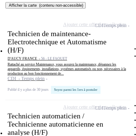
Afficher la carte
(contenu non-accessible)
Ajouter cette offre à ma sélection
CDI
Temps plein
Technicien de maintenance-
Electrotechnique et Automatisme
(H/F)
D'AUCY FRANCE -
56 - LE FAOUET
Rattaché au service Maintenance, vous assurez la maintenance, dépannez les
appareils, équipements, installations, systèmes automatisés ou non, nécessaires à la
production au bon fonctionnement de...
CDI - Temps plein
Publié il y a plus de 30 jours
Soyez parmi les 1ers à postuler
Ajouter cette offre à ma sélection
CDI
Temps plein
Technicien automaticien /
Technicienne automaticienne en
analyse (H/F)