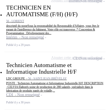
Ajouter cette offre à ma sélection
Intérim
Non renseigné
TECHNICIEN EN
AUTOMATISME (F/H) (H/F)
56 - LORIENT
descriptif du posteSous la responsabilité du Responsable d'Affaires, vous êtes le
garant de l'intelligence du bâtiment. Votre rôle est transverse :* Conception &
Programmation : Développement des...
Intérim - Non renseigné
Publié il y a 29 jours
Ajouter cette offre à ma sélection
CDI
Non renseigné
Technicien Automatisme et
Informatique Industrielle H/F
LDC GROUPE -
56 - SAINT-JEAN-BRÉVELAY
POSTE : Technicien Automatisme et Informatique Industrielle H/F DESCRIPTION
: CELVIA Elaborés usine de production de 280 salariés, spécialisée dans la
fabrication de produits panés de volaille,...
CDI - Non renseigné
Publié il y a 30 jours