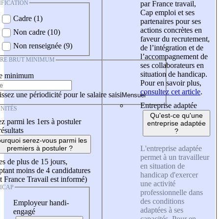
IFICATION
par France travail,
Cap emploi et ses
Cadre (1)
partenaires pour ses
actions concrètes en
Non cadre (10)
faveur du recrutement,
Non renseignée (9)
de l’intégration et de
l’accompagnement de
IRE BRUT MINIMUM
ses collaborateurs en
situation de handicap.
re minimum
Pour en savoir plus,
consultez cet article
.
ssez une périodicité pour le salaire saisi
Entreprise adaptée
NITÉS
Qu'est-ce qu'une
z parmi les 1ers à postuler
entreprise adaptée
résultats
?
urquoi serez-vous parmi les
L'entreprise adaptée
premiers à postuler ?
permet à un travailleur
es de plus de 15 jours,
en situation de
tant moins de 4 candidatures
handicap d'exercer
t France Travail est informé)
une activité
ICAP
professionnelle dans
des conditions
Employeur handi-
adaptées à ses
engagé
capacités. Pour en