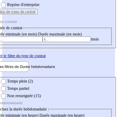
Reprise d'entreprise
plus
de types de contrat
 DE CONTRAT
ée de contrat
ée minimale (en mois)
Durée maximale (en mois)
mois
er
le filtre du type de contrat
les filtres de
Durée hebdo
madaire
 hebdomadaire
Temps plein (2)
Temps partiel
Non renseignée (15)
 HEBDOMADAIRE
cisez la durée hebdomadaire :
ée minimale (en heure)
Durée maximale (en heure)