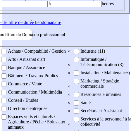
heures
er
le filtre de durée hebdomadaire
les filtres de
Domaine pro
fessionnel
ne professionel
Achats / Comptabilité / Gestion
Industrie (11)
Arts / Artisanat d'art
Informatique /
Télécommunication (3)
Banque / Assurance
Installation / Maintenance (
Bâtiment / Travaux Publics
Marketing / Stratégie
Commerce / Vente
commerciale
Communication / Multimédia
Ressources Humaines
Conseil / Etudes
Santé
Direction d'entreprise
Secrétariat / Assistanat
Espaces verts et naturels /
Services à la personne / à l
Agriculture / Pêche / Soins aux
collectivité
animaux