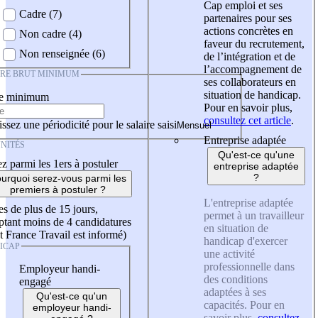
Cap emploi et ses
Cadre (7)
partenaires pour ses
actions concrètes en
Non cadre (4)
faveur du recrutement,
Non renseignée (6)
de l’intégration et de
l’accompagnement de
IRE BRUT MINIMUM
ses collaborateurs en
situation de handicap.
re minimum
Pour en savoir plus,
consultez cet article
.
ssez une périodicité pour le salaire saisi
Entreprise adaptée
NITÉS
Qu'est-ce qu'une
z parmi les 1ers à postuler
entreprise adaptée
?
urquoi serez-vous parmi les
premiers à postuler ?
L'entreprise adaptée
es de plus de 15 jours,
permet à un travailleur
tant moins de 4 candidatures
en situation de
t France Travail est informé)
handicap d'exercer
ICAP
une activité
professionnelle dans
Employeur handi-
des conditions
engagé
adaptées à ses
Qu'est-ce qu'un
capacités. Pour en
employeur handi-
savoir plus,
consultez