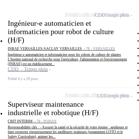
Ajouter cette offre à ma sélection
CDD
Temps plein
Ingénieur-e automaticien et
informaticien pour robot de culture
(H/F)
INRAE VERSAILLES-SACLAY VERSAILLES -
78 - VERSAILLES
Ingénieur-e automaticien et informaticien pour les robots de culture de plantes
L'Institut national de recherche pour l'agriculture, l'alimentation et l'environnement
(INRAE) est un établissement...
CDD - Temps plein
Publié il y a 29 jours
Ajouter cette offre à ma sélection
CDI
Temps plein
Superviseur maintenance
industrielle et robotique (H/F)
CRIT INTERIM -
78 - POISSY
Responsabilités clés : - Assurer la santé et la sécurité de votre équipe : appliquer et
faire respecter rigoureusement les meilleures pratiques (notamment LOTO et le
Safety Curriculum), animer les...