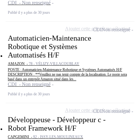
CDI - Non renseigné
Publié il y a plus de 30 jours
Ajouter cette offre à ma sélection
CDI
Non renseigné
Automaticien-Maintenance
Robotique et Systèmes
Automatisés H/F
AMAZON -
78 - VÉLIZY-VILLACOUBLAY
POSTE : Automaticien-Maintenance Robotique et Systèmes Automatisés H/F
DESCRIPTION : **Veuillez ne pas tenir compte de la localisation. Le poste sera
basé dans un entrepôt Amazon situé dans les...
CDI - Non renseigné
Publié il y a plus de 30 jours
Ajouter cette offre à ma sélection
CDI
Non renseigné
Développeuse - Développeur c -
Robot Framework H/F
CAPGEMINI -
92 - ISSY-LES-MOULINEAUX