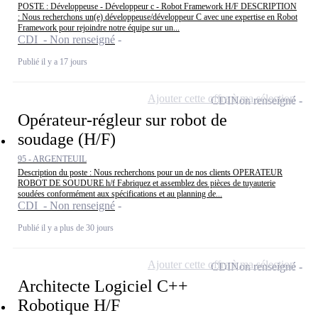
POSTE : Développeuse - Développeur c - Robot Framework H/F DESCRIPTION
: Nous recherchons un(e) développeuse/développeur C avec une expertise en Robot
Framework pour rejoindre notre équipe sur un...
CDI - Non renseigné
Publié il y a 17 jours
Ajouter cette offre à ma sélection
CDI
Non renseigné
Opérateur-régleur sur robot de
soudage (H/F)
95 - ARGENTEUIL
Description du poste : Nous recherchons pour un de nos clients OPERATEUR
ROBOT DE SOUDURE h/f Fabriquez et assemblez des pièces de tuyauterie
soudées conformément aux spécifications et au planning de...
CDI - Non renseigné
Publié il y a plus de 30 jours
Ajouter cette offre à ma sélection
CDI
Non renseigné
Architecte Logiciel C++
Robotique H/F