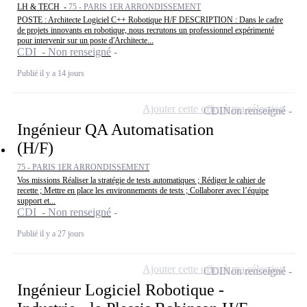
LH & TECH -
75 - PARIS 1ER ARRONDISSEMENT
POSTE : Architecte Logiciel C++ Robotique H/F DESCRIPTION : Dans le cadre
de projets innovants en robotique, nous recrutons un professionnel expérimenté
pour intervenir sur un poste d'Architecte...
CDI - Non renseigné
Publié il y a 14 jours
Ajouter cette offre à ma sélection
CDI
Non renseigné
Ingénieur QA Automatisation
(H/F)
75 - PARIS 1ER ARRONDISSEMENT
Vos missions Réaliser la stratégie de tests automatiques ; Rédiger le cahier de
recette ; Mettre en place les environnements de tests ; Collaborer avec l’équipe
support et...
CDI - Non renseigné
Publié il y a 27 jours
Ajouter cette offre à ma sélection
CDI
Non renseigné
Ingénieur Logiciel Robotique -