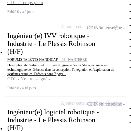
CDI - Temps plein
Publié il y a 5 jours
Ajouter cette offre à ma sélection
CDI
Non renseigné
Ingénieur(e) IVV robotique -
Industrie - Le Plessis Robinson
(H/F)
FORUMS TALENTS HANDICAP -
92 - NANTERRE
Description de l'entrepriseCS, filiale du groupe Sopra Steria, est un acteur
technologique de référence dans la conception, l'intégration et l'exploitation de
systèmes critiques. Présents dans 7 pays...
CDI - Non renseigné
Publié il y a 16 jours
Ajouter cette offre à ma sélection
CDI
Non renseigné
Ingénieur(e) logiciel robotique -
Industrie - Le Plessis Robinson
(H/F)