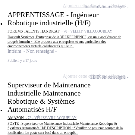
Ajouter cette offre à ma sélection
Intérim
Non renseigné
APPRENTISSAGE - Ingénieur
Robotique industrielle (H/F)
FORUMS TALENTS HANDICAP -
78 - VÉLIZY-VILLACOUBLAY
Dassault Systèmes, l'entreprise de la 3DEXPERIENCE, est un « accélérateur de
progrès humain ». Elle propose aux entreprises et aux particuliers des
environnements virtuels collaboratifs qui leur...
Intérim - Non renseigné
Publié il y a 17 jours
Ajouter cette offre à ma sélection
CDI
Non renseigné
Superviseur de Maintenance
Industrielle Maintenance
Robotique & Systèmes
Automatisés H/F
AMAZON -
78 - VÉLIZY-VILLACOUBLAY
POSTE : Superviseur de Maintenance Industrielle Maintenance Robotique &
Systèmes Automatisés H/F DESCRIPTION : *Veuillez ne pas tenir compte de la
localisation. Le poste sera basé dans un entrepôt...