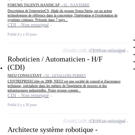
FORUMS TALENTS HANDICAP -
92 - NANTERRE
Description de l'entrepriseCS, filiale du groupe Sopra Steria, est un acteur
technologique de référence dans la conception, l'intégration et l'exploitation de
systèmes critiques. Présents dans 7 pays...
CDI - Non renseigné
Publié il y a 16 jours
Ajouter cette offre à ma sélection
CDI
Non renseigné
Roboticien / Automaticien - H/F
(CDI)
NEO2 CONSULTANT -
92 - LEVALLOIS-PERRET
L'ENTREPRISECréée en 2008, NEO2 est une société de conseil et d'assistance
technique, spécialisée dans les métiers de l'ingénierie de process et des
infrastructures industrielles. Notre groupe compte...
CDI - Non renseigné
Publié il y a 30 jours
Ajouter cette offre à ma sélection
CDI
Non renseigné
Architecte système robotique -