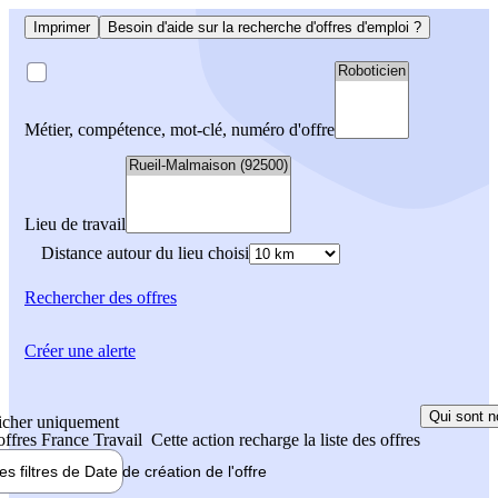
Imprimer
Besoin d'aide sur la recherche d'offres d'emploi ?
Métier, compétence, mot-clé, numéro d'offre
Lieu de travail
Distance autour du lieu choisi
Rechercher
des offres
Créer une alerte
Qui sont n
icher uniquement
 offres France Travail
Cette action recharge la liste des offres
les filtres de
Date de création
de l'offre