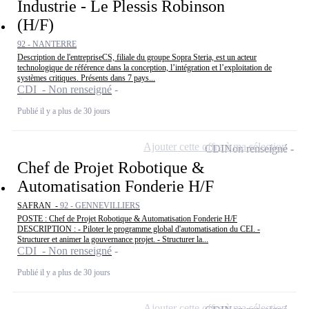
Industrie - Le Plessis Robinson
(H/F)
92 - NANTERRE
Description de l'entrepriseCS, filiale du groupe Sopra Steria, est un acteur
technologique de référence dans la conception, l’intégration et l’exploitation de
systèmes critiques. Présents dans 7 pays...
CDI - Non renseigné
Publié il y a plus de 30 jours
Ajouter cette offre à ma sélection
CDI
Non renseigné
Chef de Projet Robotique &
Automatisation Fonderie H/F
SAFRAN -
92 - GENNEVILLIERS
POSTE : Chef de Projet Robotique & Automatisation Fonderie H/F
DESCRIPTION : - Piloter le programme global d'automatisation du CEI. -
Structurer et animer la gouvernance projet. - Structurer la...
CDI - Non renseigné
Publié il y a plus de 30 jours
Ajouter cette offre à ma sélection