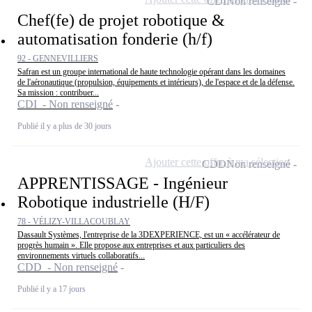
CDI
Non renseigné
Chef(fe) de projet robotique &
automatisation fonderie (h/f)
92 - GENNEVILLIERS
Safran est un groupe international de haute technologie opérant dans les domaines
de l'aéronautique (propulsion, équipements et intérieurs), de l'espace et de la défense.
Sa mission : contribuer...
CDI - Non renseigné
Publié il y a plus de 30 jours
Ajouter cette offre à ma sélection
CDD
Non renseigné
APPRENTISSAGE - Ingénieur
Robotique industrielle (H/F)
78 - VÉLIZY-VILLACOUBLAY
Dassault Systèmes, l'entreprise de la 3DEXPERIENCE, est un « accélérateur de
progrès humain ». Elle propose aux entreprises et aux particuliers des
environnements virtuels collaboratifs...
CDD - Non renseigné
Publié il y a 17 jours