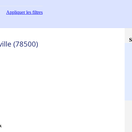
Appliquer
les filtres
S
ille (78500)