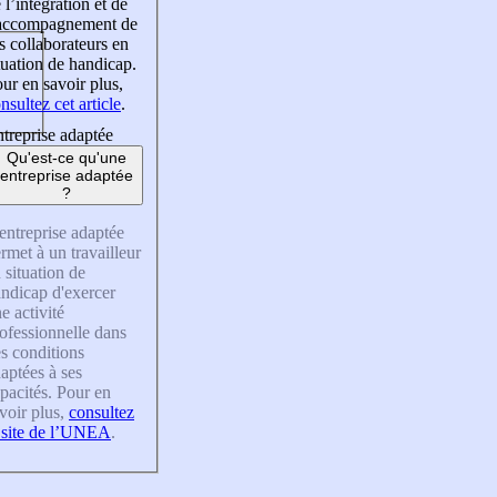
 l’intégration et de
’accompagnement de
s collaborateurs en
tuation de handicap.
ur en savoir plus,
nsultez cet article
.
treprise adaptée
Qu'est-ce qu'une
entreprise adaptée
?
entreprise adaptée
rmet à un travailleur
 situation de
ndicap d'exercer
e activité
ofessionnelle dans
s conditions
aptées à ses
pacités. Pour en
voir plus,
consultez
 site de l’UNEA
.