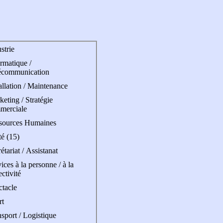
strie
rmatique /
écommunication
allation / Maintenance
eting / Stratégie
merciale
sources Humaines
é (15)
étariat / Assistanat
ices à la personne / à la
ectivité
ctacle
rt
sport / Logistique