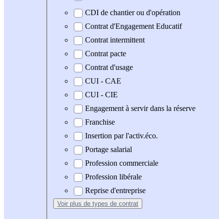
CDI de chantier ou d'opération
Contrat d'Engagement Educatif
Contrat intermittent
Contrat pacte
Contrat d'usage
CUI - CAE
CUI - CIE
Engagement à servir dans la réserve
Franchise
Insertion par l'activ.éco.
Portage salarial
Profession commerciale
Profession libérale
Reprise d'entreprise
Voir plus
de types de contrat