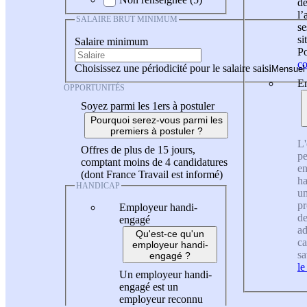
de
l
SALAIRE BRUT MINIMUM
se
si
Salaire minimum
Po
co
Choisissez une périodicité pour le salaire saisi
En
OPPORTUNITÉS
Soyez parmi les 1ers à postuler
Pourquoi serez-vous parmi les
premiers à postuler ?
L'
Offres de plus de 15 jours,
pe
comptant moins de 4 candidatures
en
(dont France Travail est informé)
ha
HANDICAP
un
pr
Employeur handi-
de
engagé
ad
Qu'est-ce qu'un
ca
employeur handi-
sa
engagé ?
le
Un employeur handi-
engagé est un
employeur reconnu