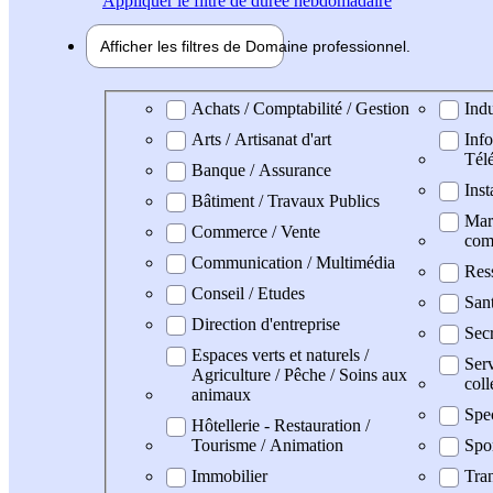
Appliquer
le filtre de durée hebdomadaire
Afficher les filtres de
Domaine pro
fessionnel
Domaine professionel
Achats / Comptabilité / Gestion
Indu
Arts / Artisanat d'art
Info
Tél
Banque / Assurance
Inst
Bâtiment / Travaux Publics
Mark
Commerce / Vente
com
Communication / Multimédia
Res
Conseil / Etudes
Sant
Direction d'entreprise
Secr
Espaces verts et naturels /
Serv
Agriculture / Pêche / Soins aux
coll
animaux
Spe
Hôtellerie - Restauration /
Tourisme / Animation
Spo
Immobilier
Tran