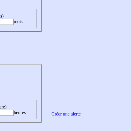
s)
mois
ure)
heures
Créer une alerte