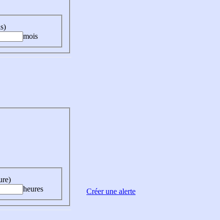
s)
mois
ure)
heures
Créer une alerte