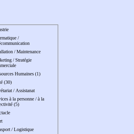
strie
rmatique /
écommunication
allation / Maintenance
eting / Stratégie
merciale
sources Humaines (1)
é (30)
étariat / Assistanat
ices à la personne / à la
ectivité (5)
ctacle
rt
sport / Logistique