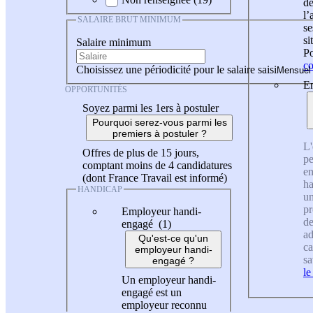
de
l
SALAIRE BRUT MINIMUM
se
si
Salaire minimum
Po
co
Choisissez une périodicité pour le salaire saisi
En
OPPORTUNITÉS
Soyez parmi les 1ers à postuler
Pourquoi serez-vous parmi les
premiers à postuler ?
L'
Offres de plus de 15 jours,
pe
comptant moins de 4 candidatures
en
(dont France Travail est informé)
ha
HANDICAP
un
pr
Employeur handi-
de
engagé (1)
ad
Qu'est-ce qu'un
ca
employeur handi-
sa
engagé ?
le
Un employeur handi-
engagé est un
employeur reconnu