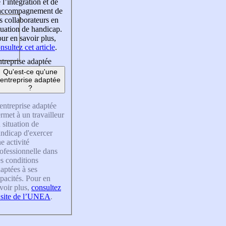
 l’intégration et de
’accompagnement de
s collaborateurs en
tuation de handicap.
ur en savoir plus,
nsultez cet article
.
treprise adaptée
Qu'est-ce qu'une
entreprise adaptée
?
entreprise adaptée
rmet à un travailleur
 situation de
ndicap d'exercer
e activité
ofessionnelle dans
s conditions
aptées à ses
pacités. Pour en
voir plus,
consultez
 site de l’UNEA
.