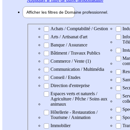
Appliquer
le filtre de durée hebdomadaire
Afficher les filtres de
Domaine pro
fessionnel
Domaine professionel
Achats / Comptabilité / Gestion
Indu
Arts / Artisanat d'art
Info
Tél
Banque / Assurance
Inst
Bâtiment / Travaux Publics
Mark
Commerce / Vente (1)
com
Communication / Multimédia
Res
Conseil / Etudes
Sant
Direction d'entreprise
Secr
Espaces verts et naturels /
Serv
Agriculture / Pêche / Soins aux
coll
animaux
Spe
Hôtellerie - Restauration /
Tourisme / Animation
Spo
Immobilier
Tran