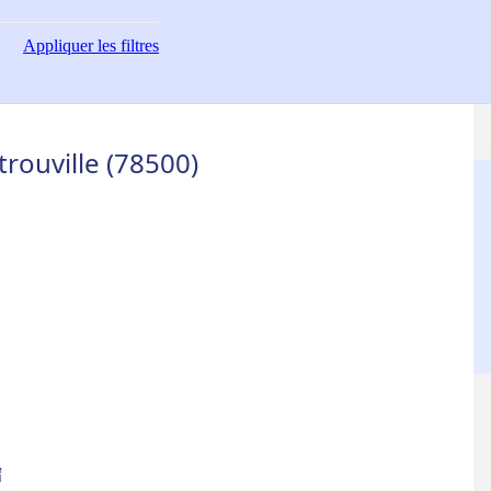
Appliquer
les filtres
trouville (78500)