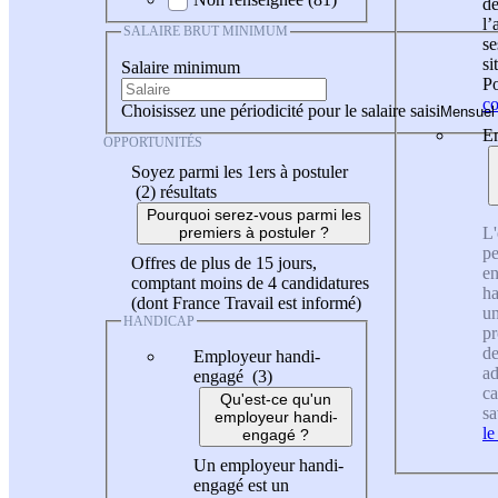
de
l
SALAIRE BRUT MINIMUM
se
si
Salaire minimum
Po
co
Choisissez une périodicité pour le salaire saisi
En
OPPORTUNITÉS
Soyez parmi les 1ers à postuler
(2)
résultats
Pourquoi serez-vous parmi les
L'
premiers à postuler ?
pe
Offres de plus de 15 jours,
en
comptant moins de 4 candidatures
ha
(dont France Travail est informé)
un
HANDICAP
pr
de
Employeur handi-
ad
engagé (3)
ca
Qu'est-ce qu'un
sa
employeur handi-
le
engagé ?
Un employeur handi-
engagé est un