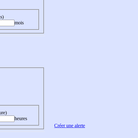
s)
mois
ure)
heures
Créer une alerte