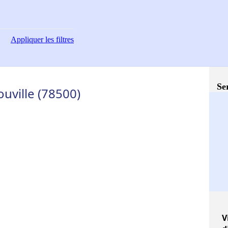
Appliquer
les filtres
Se
ouville (78500)
V