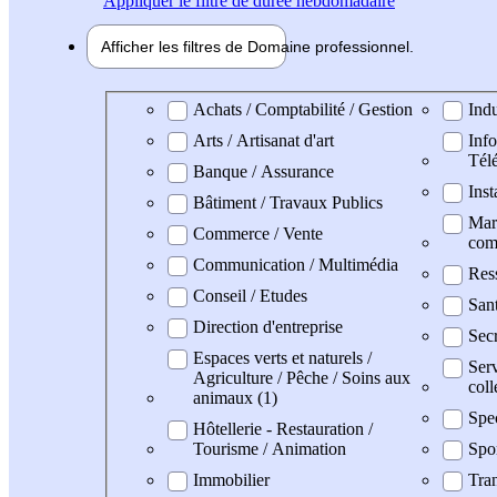
Appliquer
le filtre de durée hebdomadaire
Afficher les filtres de
Domaine pro
fessionnel
Domaine professionel
Achats / Comptabilité / Gestion
Indu
Arts / Artisanat d'art
Info
Tél
Banque / Assurance
Inst
Bâtiment / Travaux Publics
Mark
Commerce / Vente
com
Communication / Multimédia
Res
Conseil / Etudes
San
Direction d'entreprise
Secr
Espaces verts et naturels /
Serv
Agriculture / Pêche / Soins aux
coll
animaux (1)
Spe
Hôtellerie - Restauration /
Tourisme / Animation
Spo
Immobilier
Tran