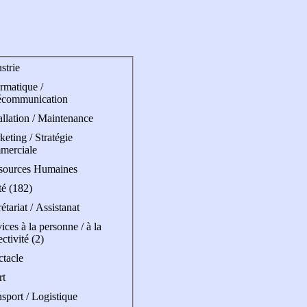
strie
rmatique /
écommunication
allation / Maintenance
eting / Stratégie
merciale
sources Humaines
té (182)
étariat / Assistanat
ices à la personne / à la
ectivité (2)
ctacle
rt
sport / Logistique