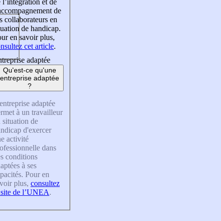
 l’intégration et de
’accompagnement de
s collaborateurs en
tuation de handicap.
ur en savoir plus,
nsultez cet article
.
treprise adaptée
Qu'est-ce qu'une
entreprise adaptée
?
entreprise adaptée
rmet à un travailleur
 situation de
ndicap d'exercer
e activité
ofessionnelle dans
s conditions
aptées à ses
pacités. Pour en
voir plus,
consultez
 site de l’UNEA
.