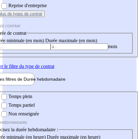
Reprise d'entreprise
plus
de types de contrat
 DE CONTRAT
ée de contrat
ée minimale (en mois)
Durée maximale (en mois)
mois
er
le filtre du type de contrat
les filtres de
Durée hebdo
madaire
 hebdomadaire
Temps plein
Temps partiel
Non renseignée
 HEBDOMADAIRE
cisez la durée hebdomadaire :
ée minimale (en heure)
Durée maximale (en heure)