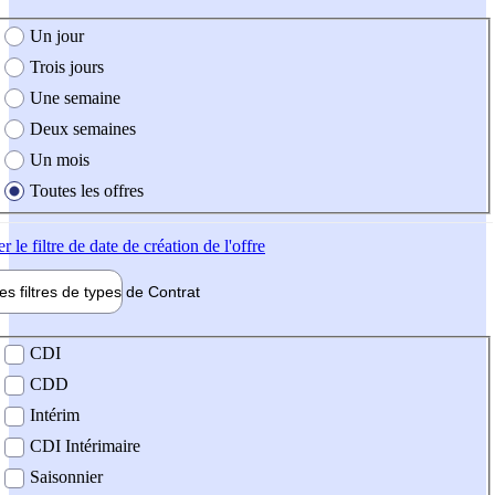
e création de l'offre
Un jour
Trois jours
Une semaine
Deux semaines
Un mois
Toutes les offres
er
le filtre de date de création de l'offre
les filtres de types de
Contrat
de contrat
CDI
CDD
Intérim
CDI Intérimaire
Saisonnier