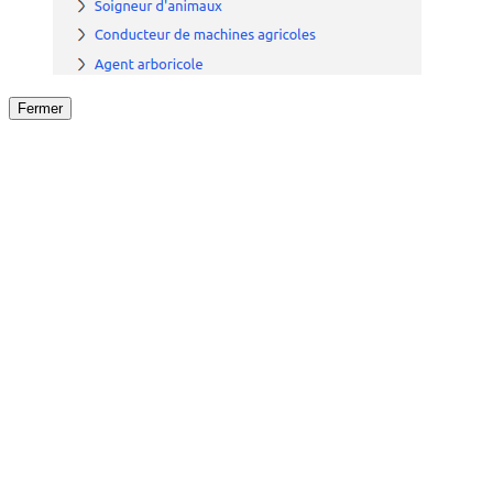
Fermer
Fermer
le détail de l'offre
/
Offre
sur
Offre précéden