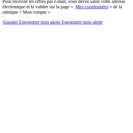
Pour recevoir les offres par e-mail, vous devez saisir votre adresse
électronique et la valider sur la page «
Mes coordonnées
» de la
rubrique « Mon compte »
Annuler
Enregistrer mon alerte
Enregistrer
mon alerte