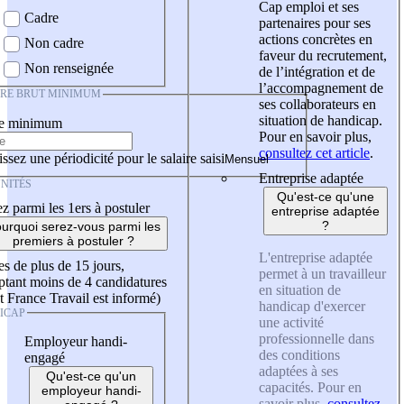
Cap emploi et ses
Cadre
partenaires pour ses
actions concrètes en
Non cadre
faveur du recrutement,
Non renseignée
de l’intégration et de
l’accompagnement de
IRE BRUT MINIMUM
ses collaborateurs en
situation de handicap.
re minimum
Pour en savoir plus,
consultez cet article
.
ssez une périodicité pour le salaire saisi
Entreprise adaptée
NITÉS
Qu'est-ce qu'une
z parmi les 1ers à postuler
entreprise adaptée
?
urquoi serez-vous parmi les
premiers à postuler ?
L'entreprise adaptée
es de plus de 15 jours,
permet à un travailleur
tant moins de 4 candidatures
en situation de
t France Travail est informé)
handicap d'exercer
ICAP
une activité
professionnelle dans
Employeur handi-
des conditions
engagé
adaptées à ses
Qu'est-ce qu'un
capacités. Pour en
employeur handi-
savoir plus,
consultez