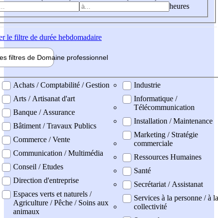
heures
er
le filtre de durée hebdomadaire
les filtres de
Domaine pro
fessionnel
ne professionel
Achats / Comptabilité / Gestion
Industrie
Arts / Artisanat d'art
Informatique /
Télécommunication
Banque / Assurance
Installation / Maintenance
Bâtiment / Travaux Publics
Marketing / Stratégie
Commerce / Vente
commerciale
Communication / Multimédia
Ressources Humaines
Conseil / Etudes
Santé
Direction d'entreprise
Secrétariat / Assistanat
Espaces verts et naturels /
Services à la personne / à l
Agriculture / Pêche / Soins aux
collectivité
animaux