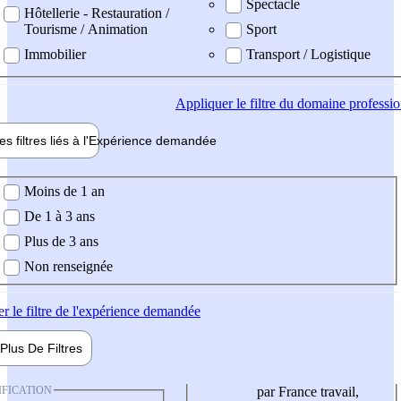
Spectacle
Hôtellerie - Restauration /
Tourisme / Animation
Sport
Immobilier
Transport / Logistique
Appliquer
le filtre du domaine professi
es filtres liés à l'
Expérience
demandée
ience demandée
Moins de 1 an
De 1 à 3 ans
Plus de 3 ans
Non renseignée
er
le filtre de l'expérience demandée
Plus De
Filtres
IFICATION
par France travail,