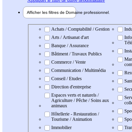
Appliquer
le filtre de durée hebdomadaire
Afficher les filtres de
Domaine pro
fessionnel
Domaine professionel
Achats / Comptabilité / Gestion
Indu
Arts / Artisanat d'art
Info
Tél
Banque / Assurance
Inst
Bâtiment / Travaux Publics
Mark
Commerce / Vente
com
Communication / Multimédia
Res
Conseil / Etudes
San
Direction d'entreprise
Secr
Espaces verts et naturels /
Serv
Agriculture / Pêche / Soins aux
coll
animaux
Spe
Hôtellerie - Restauration /
Tourisme / Animation
Spo
Immobilier
Tran