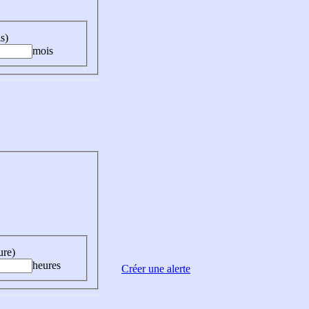
s)
mois
ure)
heures
Créer une alerte