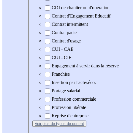
CDI de chantier ou d'opération
Contrat d'Engagement Educatif
Contrat intermittent
Contrat pacte
Contrat d'usage
CUI - CAE
CUI - CIE
Engagement à servir dans la réserve
Franchise
Insertion par l'activ.éco.
Portage salarial
Profession commerciale
Profession libérale
Reprise d'entreprise
Voir plus
de types de contrat