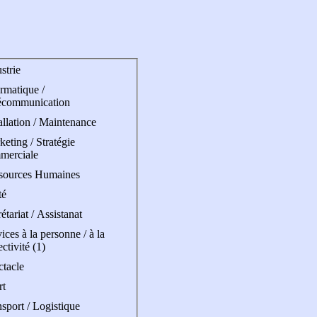
strie
rmatique /
écommunication
allation / Maintenance
eting / Stratégie
merciale
sources Humaines
té
étariat / Assistanat
ices à la personne / à la
ectivité (1)
ctacle
rt
sport / Logistique