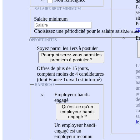
de
l
SALAIRE BRUT MINIMUM
se
si
Salaire minimum
Po
co
Choisissez une périodicité pour le salaire saisi
En
OPPORTUNITÉS
Soyez parmi les 1ers à postuler
Pourquoi serez-vous parmi les
premiers à postuler ?
L'
Offres de plus de 15 jours,
pe
comptant moins de 4 candidatures
en
(dont France Travail est informé)
ha
HANDICAP
un
pr
Employeur handi-
de
engagé
ad
Qu'est-ce qu'un
ca
employeur handi-
sa
engagé ?
le
Un employeur handi-
engagé est un
employeur reconnu