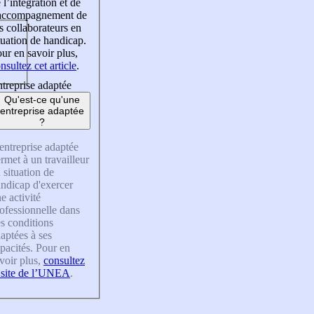
 l’intégration et de
’accompagnement de
s collaborateurs en
tuation de handicap.
ur en savoir plus,
nsultez cet article
.
treprise adaptée
Qu'est-ce qu'une
entreprise adaptée
?
entreprise adaptée
rmet à un travailleur
 situation de
ndicap d'exercer
e activité
ofessionnelle dans
s conditions
aptées à ses
pacités. Pour en
voir plus,
consultez
 site de l’UNEA
.