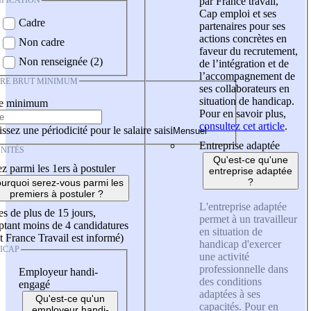
IFICATION
par France travail,
Cap emploi et ses
Cadre
partenaires pour ses
actions concrètes en
Non cadre
faveur du recrutement,
Non renseignée (2)
de l’intégration et de
l’accompagnement de
IRE BRUT MINIMUM
ses collaborateurs en
situation de handicap.
re minimum
Pour en savoir plus,
consultez cet article
.
ssez une périodicité pour le salaire saisi
Entreprise adaptée
NITÉS
Qu'est-ce qu'une
z parmi les 1ers à postuler
entreprise adaptée
?
urquoi serez-vous parmi les
premiers à postuler ?
L'entreprise adaptée
es de plus de 15 jours,
permet à un travailleur
tant moins de 4 candidatures
en situation de
t France Travail est informé)
handicap d'exercer
ICAP
une activité
professionnelle dans
Employeur handi-
des conditions
engagé
adaptées à ses
Qu'est-ce qu'un
capacités. Pour en
employeur handi-