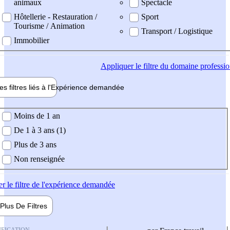
animaux
Spectacle
Hôtellerie - Restauration /
Sport
Tourisme / Animation
Transport / Logistique
Immobilier
Appliquer
le filtre du domaine professi
es filtres liés à l'
Expérience
demandée
ience demandée
Moins de 1 an
De 1 à 3 ans (1)
Plus de 3 ans
Non renseignée
er
le filtre de l'expérience demandée
Plus De
Filtres