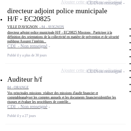
Ajouter cette offre à ma sélection
CDI
Non renseigné
directeur adjoint police municipale
H/F - EC20825
VILLE D'AVIGNON -
84 - AVIGNON
directeur adjoint police municipale H/F - EC20825 Missions : Participer à la
définition des orientations de la collectivité en matière de prévention et de sécurité
publique Assurer l’intérim...
CDI - Non renseigné
Publié il y a plus de 30 jours
Ajouter cette offre à ma sélection
CDI
Non renseigné
Auditeur h/f
84 - ORANGE
Vos principales missions :réaliser des missions d'audit financier et
comptableanalyser les comptes annuels et les documents financiersidentifier les
risques et évaluer les procédures de contrôle...
CDI - Non renseigné
Publié il y a 27 jours