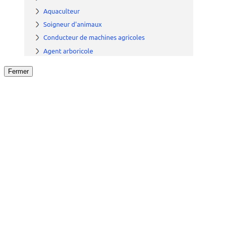
Fermer
Fermer
le détail de l'offre
/
Offre
sur
Offre précéden