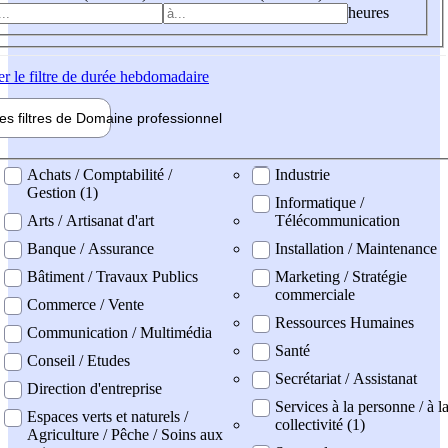
heures
er
le filtre de durée hebdomadaire
les filtres de
Domaine pro
fessionnel
ne professionel
Achats / Comptabilité /
Industrie
Gestion (1)
Informatique /
Arts / Artisanat d'art
Télécommunication
Banque / Assurance
Installation / Maintenance
Bâtiment / Travaux Publics
Marketing / Stratégie
commerciale
Commerce / Vente
Ressources Humaines
Communication / Multimédia
Santé
Conseil / Etudes
Secrétariat / Assistanat
Direction d'entreprise
Services à la personne / à l
Espaces verts et naturels /
collectivité (1)
Agriculture / Pêche / Soins aux