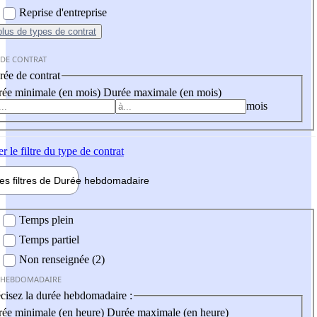
Reprise d'entreprise
plus
de types de contrat
 DE CONTRAT
ée de contrat
ée minimale (en mois)
Durée maximale (en mois)
mois
er
le filtre du type de contrat
les filtres de
Durée hebdo
madaire
 hebdomadaire
Temps plein
Temps partiel
Non renseignée (2)
 HEBDOMADAIRE
cisez la durée hebdomadaire :
ée minimale (en heure)
Durée maximale (en heure)