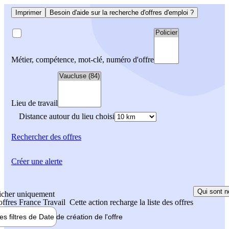
Imprimer
Besoin d'aide sur la recherche d'offres d'emploi ?
Métier, compétence, mot-clé, numéro d'offre
Lieu de travail
Distance autour du lieu choisi
Rechercher
des offres
Créer une alerte
Qui sont n
icher uniquement
 offres France Travail
Cette action recharge la liste des offres
les filtres de
Date de création
de l'offre