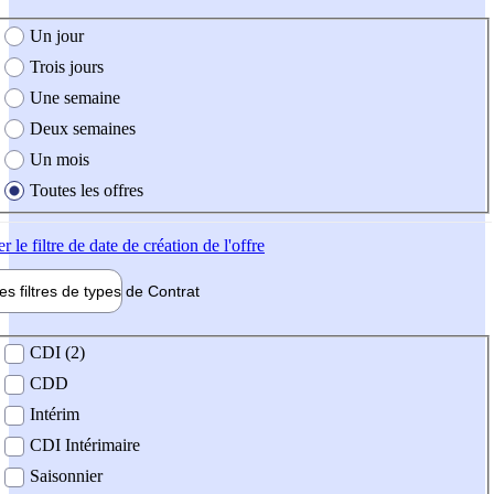
e création de l'offre
Un jour
Trois jours
Une semaine
Deux semaines
Un mois
Toutes les offres
er
le filtre de date de création de l'offre
les filtres de types de
Contrat
de contrat
CDI (2)
CDD
Intérim
CDI Intérimaire
Saisonnier