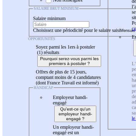
de
l
SALAIRE BRUT MINIMUM
se
si
Salaire minimum
Po
co
Choisissez une périodicité pour le salaire saisi
En
OPPORTUNITÉS
Soyez parmi les 1ers à postuler
(1)
résultats
Pourquoi serez-vous parmi les
L'
premiers à postuler ?
pe
Offres de plus de 15 jours,
en
comptant moins de 4 candidatures
ha
(dont France Travail est informé)
un
HANDICAP
pr
de
Employeur handi-
ad
engagé
ca
Qu'est-ce qu'un
sa
employeur handi-
le
engagé ?
Un employeur handi-
engagé est un