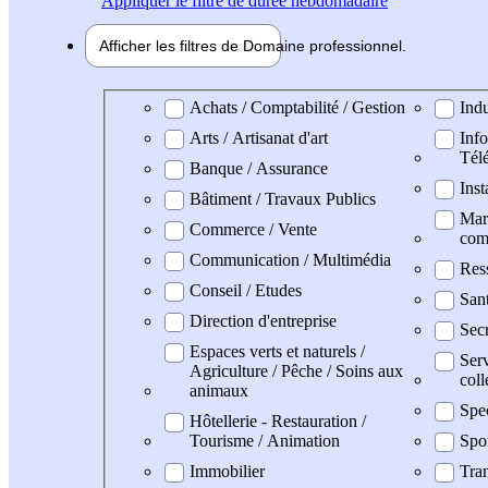
Appliquer
le filtre de durée hebdomadaire
Afficher les filtres de
Domaine pro
fessionnel
Domaine professionel
Achats / Comptabilité / Gestion
Indu
Arts / Artisanat d'art
Info
Tél
Banque / Assurance
Inst
Bâtiment / Travaux Publics
Mark
Commerce / Vente
com
Communication / Multimédia
Res
Conseil / Etudes
San
Direction d'entreprise
Secr
Espaces verts et naturels /
Serv
Agriculture / Pêche / Soins aux
coll
animaux
Spe
Hôtellerie - Restauration /
Tourisme / Animation
Spo
Immobilier
Tran