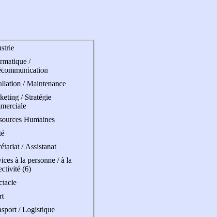
strie
rmatique /
écommunication
allation / Maintenance
eting / Stratégie
merciale
sources Humaines
té
étariat / Assistanat
ices à la personne / à la
ectivité (6)
ctacle
rt
sport / Logistique