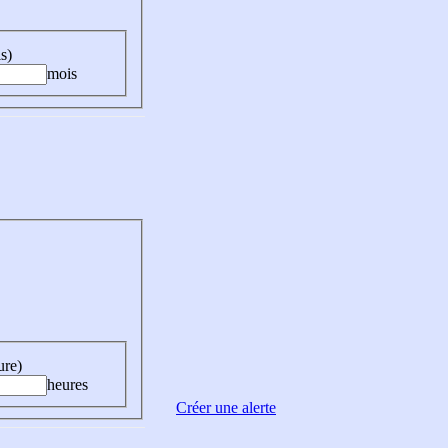
s)
mois
ure)
heures
Créer une alerte