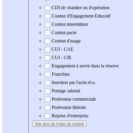
CDI de chantier ou d'opération
Contrat d'Engagement Educatif
Contrat intermittent
Contrat pacte
Contrat d'usage
CUI - CAE
CUI - CIE
Engagement à servir dans la réserve
Franchise
Insertion par l'activ.éco.
Portage salarial
Profession commerciale
Profession libérale
Reprise d'entreprise
Voir plus
de types de contrat