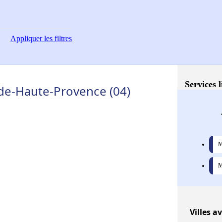
Appliquer
les filtres
Services 
s-de-Haute-Provence (04)
M
M
Villes
ave