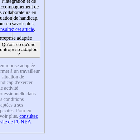
 l’intégration et de
’accompagnement de
s collaborateurs en
tuation de handicap.
ur en savoir plus,
nsultez cet article
.
treprise adaptée
Qu'est-ce qu'une
entreprise adaptée
?
entreprise adaptée
rmet à un travailleur
 situation de
ndicap d'exercer
e activité
ofessionnelle dans
s conditions
aptées à ses
pacités. Pour en
voir plus,
consultez
 site de l’UNEA
.