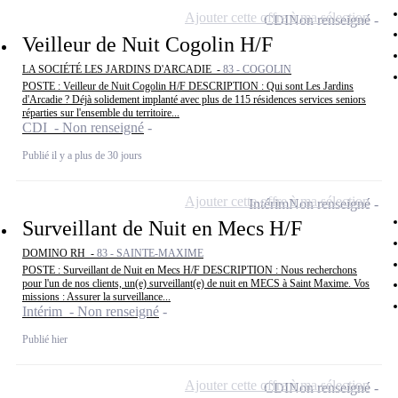
Ajouter cette offre à ma sélection
CDI
Non renseigné
Veilleur de Nuit Cogolin H/F
LA SOCIÉTÉ LES JARDINS D'ARCADIE -
83 - COGOLIN
POSTE : Veilleur de Nuit Cogolin H/F DESCRIPTION : Qui sont Les Jardins
d'Arcadie ? Déjà solidement implanté avec plus de 115 résidences services seniors
réparties sur l'ensemble du territoire...
CDI - Non renseigné
Publié il y a plus de 30 jours
Ajouter cette offre à ma sélection
Intérim
Non renseigné
Surveillant de Nuit en Mecs H/F
DOMINO RH -
83 - SAINTE-MAXIME
POSTE : Surveillant de Nuit en Mecs H/F DESCRIPTION : Nous recherchons
pour l'un de nos clients, un(e) surveillant(e) de nuit en MECS à Saint Maxime. Vos
missions : Assurer la surveillance...
Intérim - Non renseigné
Publié hier
Ajouter cette offre à ma sélection
CDI
Non renseigné