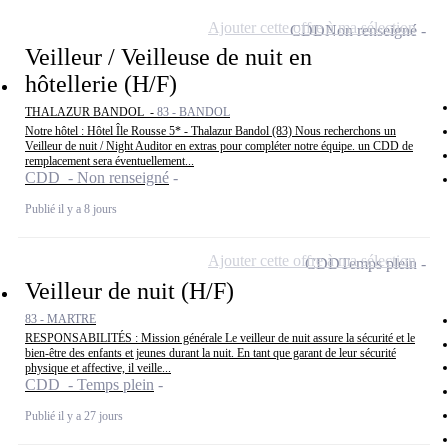
Ajouter cette offre à ma sélection
CDD
Non renseigné
Veilleur / Veilleuse de nuit en
hôtellerie (H/F)
THALAZUR BANDOL -
83 - BANDOL
Notre hôtel : Hôtel Île Rousse 5* - Thalazur Bandol (83) Nous recherchons un
Veilleur de nuit / Night Auditor en extras pour compléter notre équipe. un CDD de
remplacement sera éventuellement...
CDD - Non renseigné
Publié il y a 8 jours
Ajouter cette offre à ma sélection
CDD
Temps plein
Veilleur de nuit (H/F)
83 - MARTRE
RESPONSABILITÉS : Mission générale Le veilleur de nuit assure la sécurité et le
bien-être des enfants et jeunes durant la nuit. En tant que garant de leur sécurité
physique et affective, il veille...
CDD - Temps plein
Publié il y a 27 jours