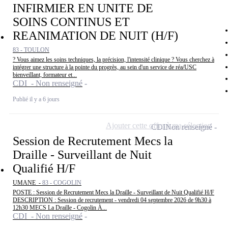
INFIRMIER EN UNITE DE
SOINS CONTINUS ET
REANIMATION DE NUIT (H/F)
83 - TOULON
? Vous aimez les soins techniques, la précision, l'intensité clinique ? Vous cherchez à
intégrer une structure à la pointe du progrès, au sein d'un service de réa/USC
bienveillant, formateur et...
CDI - Non renseigné
Publié il y a 6 jours
Ajouter cette offre à ma sélection
CDI
Non renseigné
Session de Recrutement Mecs la
Draille - Surveillant de Nuit
Qualifié H/F
UMANE -
83 - COGOLIN
POSTE : Session de Recrutement Mecs la Draille - Surveillant de Nuit Qualifié H/F
DESCRIPTION : Session de recrutement - vendredi 04 septembre 2026 de 9h30 à
12h30 MECS La Draille - Cogolin À...
CDI - Non renseigné