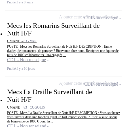
Publié il y a 8 jours
Ajouter cette offre à ma sélection
CDI
Non renseigné
Mecs les Romarins Surveillant de
Nuit H/F
UMANE -
83 - VAR
POSTE : Mecs les Romarins Surveillant de Nuit H/F DESCRIPTION : Envie
d'aider, de transmettre, de partager ? Bienvenue chez nous. Rejoignez une équipe de
plus de 1000 collaborateurs ultra engagés,...
CDI - Non renseigné
Publié il y a 16 jours
Ajouter cette offre à ma sélection
CDI
Non renseigné
Mecs La Draille Surveillant de
Nuit H/F
UMANE -
83 - COGOLIN
POSTE : Mecs La Draille Surveillant de Nuit H/F DESCRIPTION : Vous souhaitez
vous investir dans une fonction ayant un fort impact sociétal ? Lisez la suite Bonus
de bienvenue de 1000 € pour les...
CDI - Non renseigné