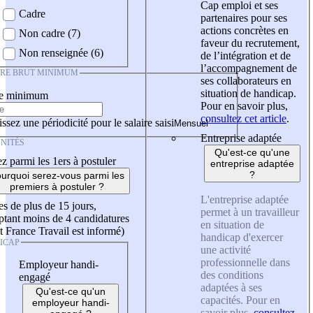
Cap emploi et ses
Cadre
partenaires pour ses
actions concrètes en
Non cadre (7)
faveur du recrutement,
Non renseignée (6)
de l’intégration et de
l’accompagnement de
IRE BRUT MINIMUM
ses collaborateurs en
situation de handicap.
re minimum
Pour en savoir plus,
consultez cet article
.
ssez une périodicité pour le salaire saisi
Entreprise adaptée
NITÉS
Qu'est-ce qu'une
z parmi les 1ers à postuler
entreprise adaptée
?
urquoi serez-vous parmi les
premiers à postuler ?
L'entreprise adaptée
es de plus de 15 jours,
permet à un travailleur
tant moins de 4 candidatures
en situation de
t France Travail est informé)
handicap d'exercer
ICAP
une activité
professionnelle dans
Employeur handi-
des conditions
engagé
adaptées à ses
Qu'est-ce qu'un
capacités. Pour en
employeur handi-
savoir plus,
consultez