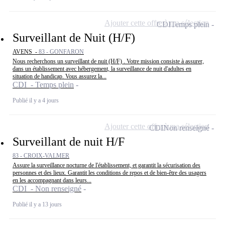
Ajouter cette offre à ma sélection
CDI
Temps plein
Surveillant de Nuit (H/F)
AVENS -
83 - GONFARON
Nous recherchons un surveillant de nuit (H/F) . Votre mission consiste à assurer,
dans un établissement avec hébergement, la surveillance de nuit d'adultes en
situation de handicap. Vous assurez la...
CDI - Temps plein
Publié il y a 4 jours
Ajouter cette offre à ma sélection
CDI
Non renseigné
Surveillant de nuit H/F
83 - CROIX-VALMER
Assure la surveillance nocturne de l'établissement, et garantit la sécurisation des
personnes et des lieux. Garantit les conditions de repos et de bien-être des usagers
en les accompagnant dans leurs...
CDI - Non renseigné
Publié il y a 13 jours