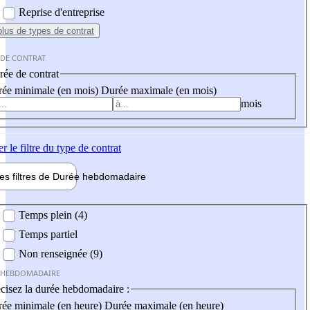
Reprise d'entreprise
plus
de types de contrat
 DE CONTRAT
ée de contrat
ée minimale (en mois)
Durée maximale (en mois)
mois
er
le filtre du type de contrat
les filtres de
Durée hebdo
madaire
 hebdomadaire
Temps plein (4)
Temps partiel
Non renseignée (9)
 HEBDOMADAIRE
cisez la durée hebdomadaire :
ée minimale (en heure)
Durée maximale (en heure)