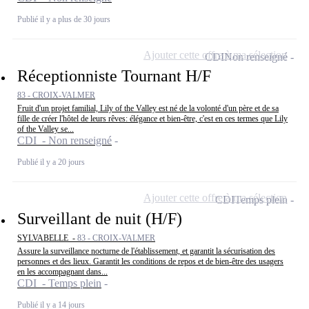
Publié il y a plus de 30 jours
Ajouter cette offre à ma sélection
CDI
Non renseigné
Réceptionniste Tournant H/F
83 - CROIX-VALMER
Fruit d'un projet familial, Lily of the Valley est né de la volonté d'un père et de sa
fille de créer l'hôtel de leurs rêves: élégance et bien-être, c'est en ces termes que Lily
of the Valley se...
CDI - Non renseigné
Publié il y a 20 jours
Ajouter cette offre à ma sélection
CDI
Temps plein
Surveillant de nuit (H/F)
SYLVABELLE -
83 - CROIX-VALMER
Assure la surveillance nocturne de l'établissement, et garantit la sécurisation des
personnes et des lieux. Garantit les conditions de repos et de bien-être des usagers
en les accompagnant dans...
CDI - Temps plein
Publié il y a 14 jours