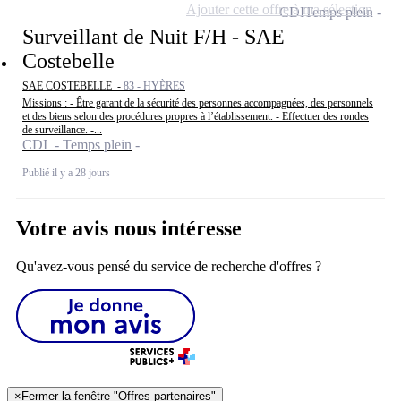
Ajouter cette offre à ma sélection
CDI
Temps plein
Surveillant de Nuit F/H - SAE
Costebelle
SAE COSTEBELLE -
83 - HYÈRES
Missions : - Être garant de la sécurité des personnes accompagnées, des personnels
et des biens selon des procédures propres à l’établissement. - Effectuer des rondes
de surveillance. -...
CDI - Temps plein
Publié il y a 28 jours
Votre avis nous intéresse
Qu'avez-vous pensé du service de recherche d'offres ?
×
Fermer la fenêtre "Offres partenaires"