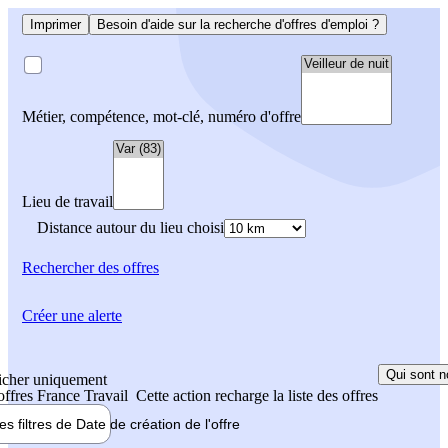
Imprimer
Besoin d'aide sur la recherche d'offres d'emploi ?
Métier, compétence, mot-clé, numéro d'offre
Lieu de travail
Distance autour du lieu choisi
Rechercher
des offres
Créer une alerte
Qui sont n
icher uniquement
 offres France Travail
Cette action recharge la liste des offres
les filtres de
Date de création
de l'offre