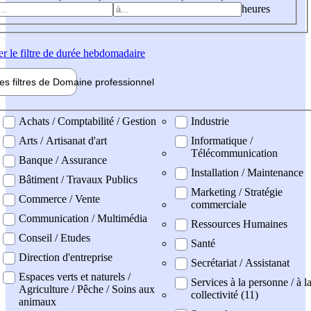
heures
er
le filtre de durée hebdomadaire
les filtres de
Domaine pro
fessionnel
ne professionel
Achats / Comptabilité / Gestion
Industrie
Arts / Artisanat d'art
Informatique /
Télécommunication
Banque / Assurance
Installation / Maintenance
Bâtiment / Travaux Publics
Marketing / Stratégie
Commerce / Vente
commerciale
Communication / Multimédia
Ressources Humaines
Conseil / Etudes
Santé
Direction d'entreprise
Secrétariat / Assistanat
Espaces verts et naturels /
Services à la personne / à l
Agriculture / Pêche / Soins aux
collectivité (11)
animaux