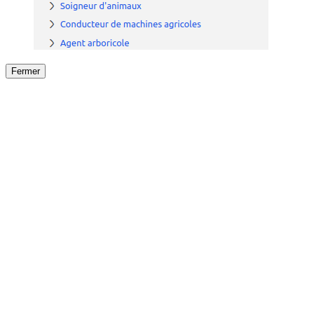
Fermer
Fermer
le détail de l'offre
/
Offre
sur
Offre précéden