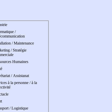
strie
rmatique /
écommunication
allation / Maintenance
eting / Stratégie
merciale
sources Humaines
té
étariat / Assistanat
ices à la personne / à la
ectivité
ctacle
rt
sport / Logistique