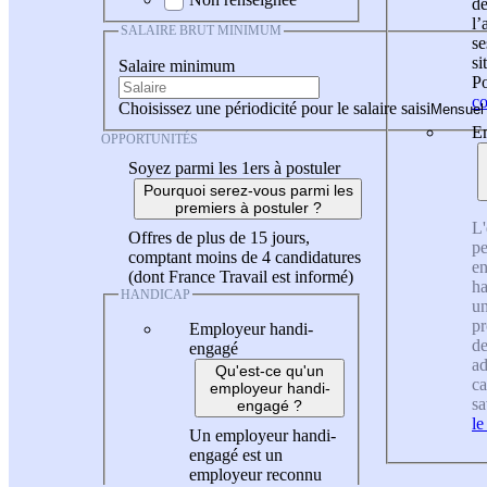
de
l
SALAIRE BRUT MINIMUM
se
si
Salaire minimum
Po
co
Choisissez une périodicité pour le salaire saisi
En
OPPORTUNITÉS
Soyez parmi les 1ers à postuler
Pourquoi serez-vous parmi les
premiers à postuler ?
L'
Offres de plus de 15 jours,
pe
comptant moins de 4 candidatures
en
(dont France Travail est informé)
ha
HANDICAP
un
pr
Employeur handi-
de
engagé
ad
Qu'est-ce qu'un
ca
employeur handi-
sa
engagé ?
le
Un employeur handi-
engagé est un
employeur reconnu