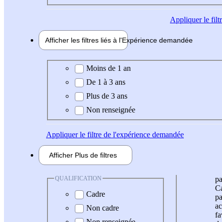
Appliquer
le fil
Afficher les filtres liés à l'
Expérience
demandée
Expérience demandée
Moins de 1 an
De 1 à 3 ans
Plus de 3 ans
Non renseignée
Appliquer
le filtre de l'expérience demandée
Afficher
Plus de
filtres
QUALIFICATION
pa
Ca
Cadre
pa
ac
Non cadre
fa
Non renseignée