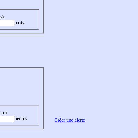
s)
mois
ure)
heures
Créer une alerte