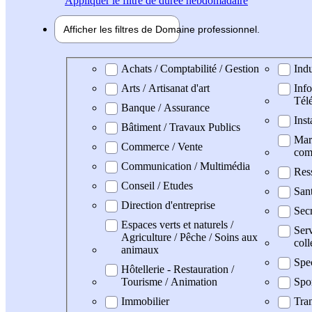
Appliquer
le filtre de durée hebdomadaire
Afficher les filtres de
Domaine pro
fessionnel
Domaine professionel
Achats / Comptabilité / Gestion
Indu
Arts / Artisanat d'art
Info
Tél
Banque / Assurance
Inst
Bâtiment / Travaux Publics
Mark
Commerce / Vente
com
Communication / Multimédia
Res
Conseil / Etudes
San
Direction d'entreprise
Secr
Espaces verts et naturels /
Serv
Agriculture / Pêche / Soins aux
coll
animaux
Spe
Hôtellerie - Restauration /
Tourisme / Animation
Spo
Immobilier
Tran