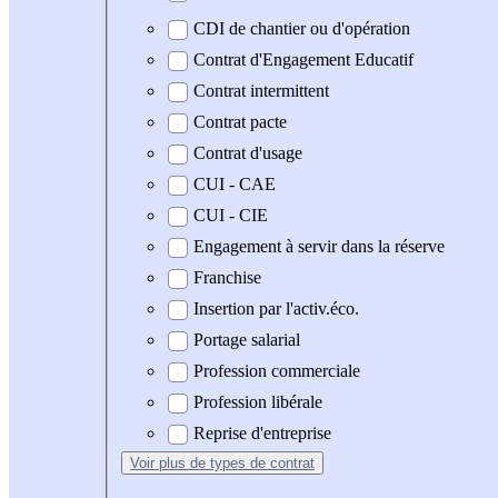
CDI de chantier ou d'opération
Contrat d'Engagement Educatif
Contrat intermittent
Contrat pacte
Contrat d'usage
CUI - CAE
CUI - CIE
Engagement à servir dans la réserve
Franchise
Insertion par l'activ.éco.
Portage salarial
Profession commerciale
Profession libérale
Reprise d'entreprise
Voir plus
de types de contrat