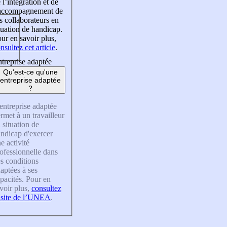
 l’intégration et de
’accompagnement de
s collaborateurs en
tuation de handicap.
ur en savoir plus,
nsultez cet article
.
treprise adaptée
Qu'est-ce qu'une
entreprise adaptée
?
entreprise adaptée
rmet à un travailleur
 situation de
ndicap d'exercer
e activité
ofessionnelle dans
s conditions
aptées à ses
pacités. Pour en
voir plus,
consultez
 site de l’UNEA
.