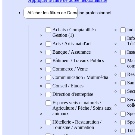
Appliquer
le filtre de durée hebdomadaire
Afficher les filtres de
Domaine pro
fessionnel
Domaine professionel
Achats / Comptabilité /
Indu
Gestion (1)
Info
Arts / Artisanat d'art
Tél
Banque / Assurance
Inst
Bâtiment / Travaux Publics
Mark
com
Commerce / Vente
Res
Communication / Multimédia
San
Conseil / Etudes
Secr
Direction d'entreprise
Serv
Espaces verts et naturels /
coll
Agriculture / Pêche / Soins aux
animaux
Spe
Hôtellerie - Restauration /
Spo
Tourisme / Animation
Tran