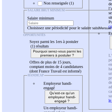
Non renseignée (1)
de
l
SALAIRE BRUT MINIMUM
se
si
Salaire minimum
Po
co
Choisissez une périodicité pour le salaire saisi
En
OPPORTUNITÉS
Soyez parmi les 1ers à postuler
(1)
résultats
Pourquoi serez-vous parmi les
L'
premiers à postuler ?
pe
Offres de plus de 15 jours,
en
comptant moins de 4 candidatures
ha
(dont France Travail est informé)
un
HANDICAP
pr
de
Employeur handi-
ad
engagé
ca
Qu'est-ce qu'un
sa
employeur handi-
le
engagé ?
Un employeur handi-