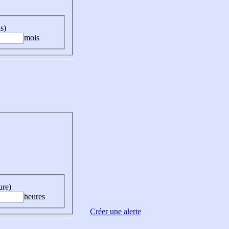
s)
mois
ure)
heures
Créer une alerte