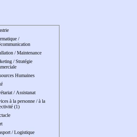
strie
rmatique /
écommunication
allation / Maintenance
eting / Stratégie
merciale
sources Humaines
té
étariat / Assistanat
ices à la personne / à la
ectivité (1)
ctacle
rt
sport / Logistique