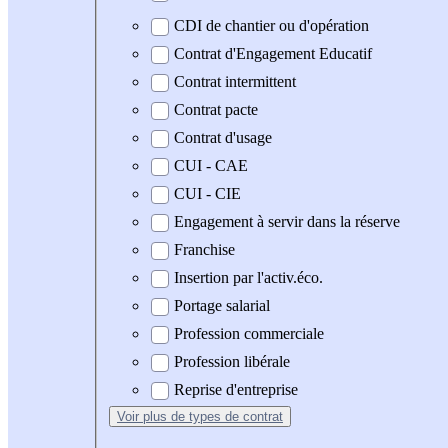
CDI de chantier ou d'opération
Contrat d'Engagement Educatif
Contrat intermittent
Contrat pacte
Contrat d'usage
CUI - CAE
CUI - CIE
Engagement à servir dans la réserve
Franchise
Insertion par l'activ.éco.
Portage salarial
Profession commerciale
Profession libérale
Reprise d'entreprise
Voir plus
de types de contrat