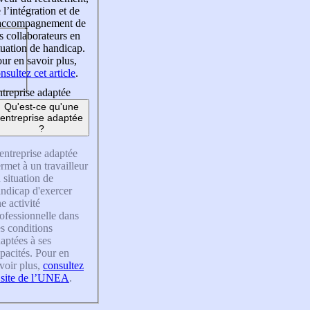
 l’intégration et de
’accompagnement de
s collaborateurs en
tuation de handicap.
ur en savoir plus,
nsultez cet article
.
treprise adaptée
Qu'est-ce qu'une
entreprise adaptée
?
entreprise adaptée
rmet à un travailleur
 situation de
ndicap d'exercer
e activité
ofessionnelle dans
s conditions
aptées à ses
pacités. Pour en
voir plus,
consultez
 site de l’UNEA
.