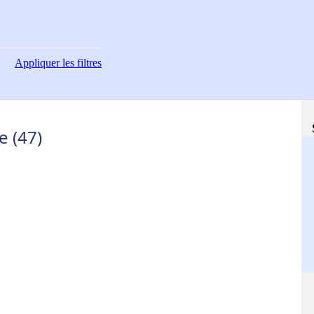
Appliquer
les filtres
e (47)