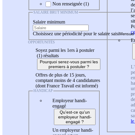
Non renseignée (1)
de
l
SALAIRE BRUT MINIMUM
se
si
Salaire minimum
Po
co
Choisissez une périodicité pour le salaire saisi
En
OPPORTUNITÉS
Soyez parmi les 1ers à postuler
(1)
résultats
Pourquoi serez-vous parmi les
L'
premiers à postuler ?
pe
Offres de plus de 15 jours,
en
comptant moins de 4 candidatures
ha
(dont France Travail est informé)
un
HANDICAP
pr
de
Employeur handi-
ad
engagé
ca
Qu'est-ce qu'un
sa
employeur handi-
le
engagé ?
Un employeur handi-