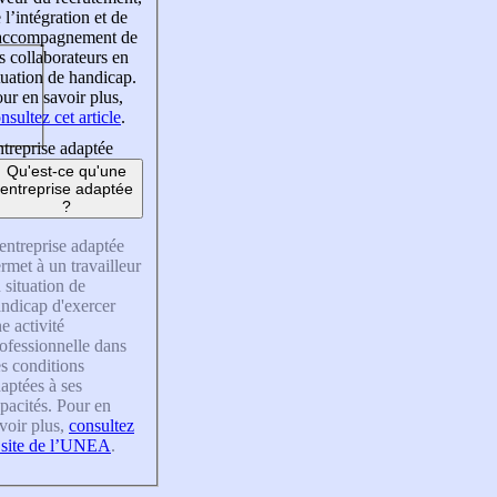
 l’intégration et de
’accompagnement de
s collaborateurs en
tuation de handicap.
ur en savoir plus,
nsultez cet article
.
treprise adaptée
Qu'est-ce qu'une
entreprise adaptée
?
entreprise adaptée
rmet à un travailleur
 situation de
ndicap d'exercer
e activité
ofessionnelle dans
s conditions
aptées à ses
pacités. Pour en
voir plus,
consultez
 site de l’UNEA
.