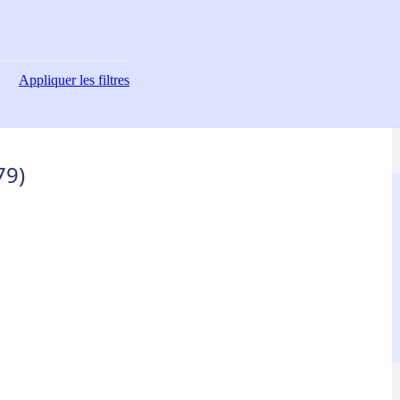
Appliquer
les filtres
79)