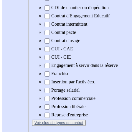
CDI de chantier ou d'opération
Contrat d'Engagement Educatif
Contrat intermittent
Contrat pacte
Contrat d'usage
CUI - CAE
CUI - CIE
Engagement à servir dans la réserve
Franchise
Insertion par l'activ.éco.
Portage salarial
Profession commerciale
Profession libérale
Reprise d'entreprise
Voir plus
de types de contrat