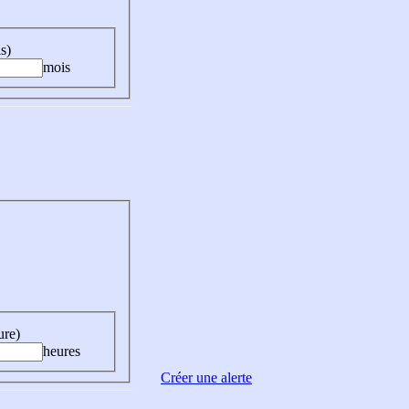
s)
mois
ure)
heures
Créer une alerte