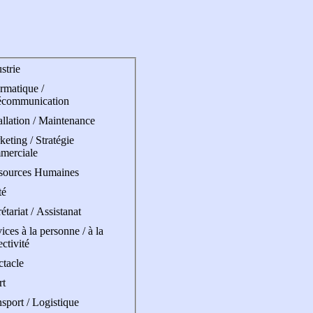
strie
rmatique /
écommunication
allation / Maintenance
eting / Stratégie
merciale
sources Humaines
té
étariat / Assistanat
ices à la personne / à la
ectivité
ctacle
rt
sport / Logistique