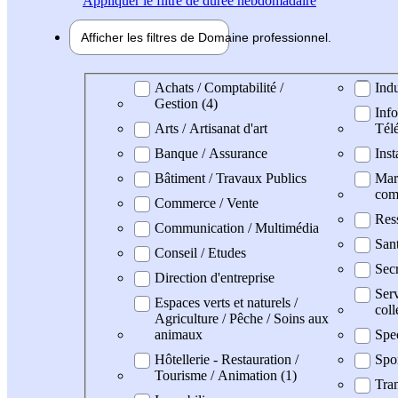
Appliquer
le filtre de durée hebdomadaire
Afficher les filtres de
Domaine pro
fessionnel
Domaine professionel
Achats / Comptabilité /
Indu
Gestion (4)
Info
Arts / Artisanat d'art
Tél
Banque / Assurance
Inst
Bâtiment / Travaux Publics
Mark
com
Commerce / Vente
Res
Communication / Multimédia
San
Conseil / Etudes
Secr
Direction d'entreprise
Serv
Espaces verts et naturels /
coll
Agriculture / Pêche / Soins aux
animaux
Spe
Hôtellerie - Restauration /
Spo
Tourisme / Animation (1)
Tran