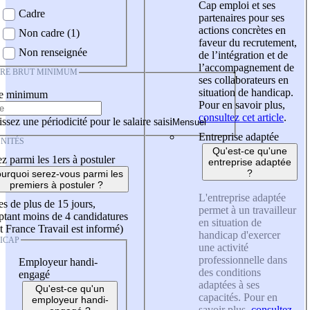
Cap emploi et ses
Cadre
partenaires pour ses
actions concrètes en
Non cadre (1)
faveur du recrutement,
Non renseignée
de l’intégration et de
l’accompagnement de
IRE BRUT MINIMUM
ses collaborateurs en
situation de handicap.
re minimum
Pour en savoir plus,
consultez cet article
.
ssez une périodicité pour le salaire saisi
Entreprise adaptée
NITÉS
Qu'est-ce qu'une
z parmi les 1ers à postuler
entreprise adaptée
?
urquoi serez-vous parmi les
premiers à postuler ?
L'entreprise adaptée
es de plus de 15 jours,
permet à un travailleur
tant moins de 4 candidatures
en situation de
t France Travail est informé)
handicap d'exercer
ICAP
une activité
professionnelle dans
Employeur handi-
des conditions
engagé
adaptées à ses
Qu'est-ce qu'un
capacités. Pour en
employeur handi-
savoir plus,
consultez