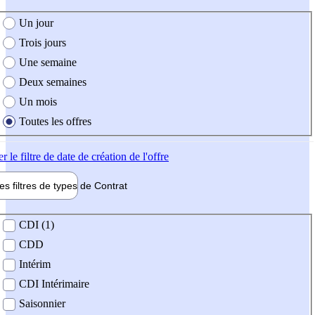
e création de l'offre
Un jour
Trois jours
Une semaine
Deux semaines
Un mois
Toutes les offres
er
le filtre de date de création de l'offre
les filtres de types de
Contrat
de contrat
CDI (1)
CDD
Intérim
CDI Intérimaire
Saisonnier