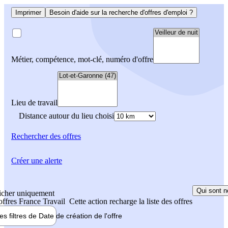
Imprimer
Besoin d'aide sur la recherche d'offres d'emploi ?
Métier, compétence, mot-clé, numéro d'offre
Lieu de travail
Distance autour du lieu choisi
Rechercher
des offres
Créer une alerte
Qui sont n
icher uniquement
 offres France Travail
Cette action recharge la liste des offres
les filtres de
Date de création
de l'offre