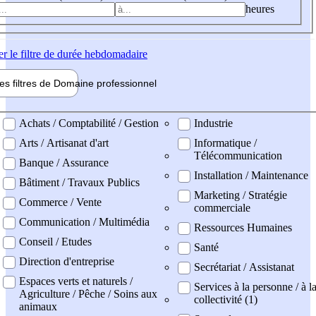
heures
er
le filtre de durée hebdomadaire
les filtres de
Domaine pro
fessionnel
ne professionel
Achats / Comptabilité / Gestion
Industrie
Arts / Artisanat d'art
Informatique /
Télécommunication
Banque / Assurance
Installation / Maintenance
Bâtiment / Travaux Publics
Marketing / Stratégie
Commerce / Vente
commerciale
Communication / Multimédia
Ressources Humaines
Conseil / Etudes
Santé
Direction d'entreprise
Secrétariat / Assistanat
Espaces verts et naturels /
Services à la personne / à l
Agriculture / Pêche / Soins aux
collectivité (1)
animaux