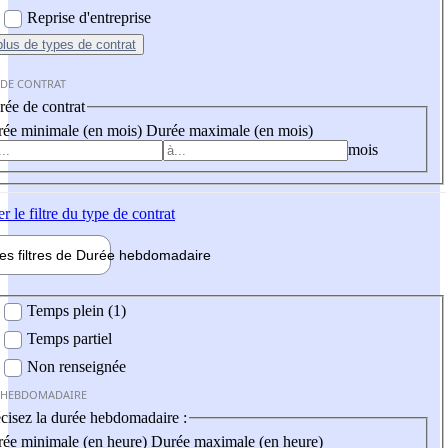
Reprise d'entreprise
plus
de types de contrat
 DE CONTRAT
ée de contrat
ée minimale (en mois)
Durée maximale (en mois)
mois
er
le filtre du type de contrat
les filtres de
Durée hebdo
madaire
 hebdomadaire
Temps plein (1)
Temps partiel
Non renseignée
 HEBDOMADAIRE
cisez la durée hebdomadaire :
ée minimale (en heure)
Durée maximale (en heure)