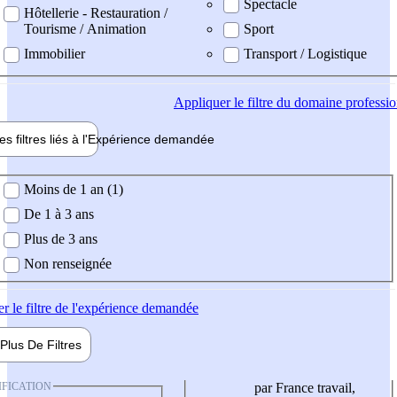
Spectacle
Hôtellerie - Restauration /
Tourisme / Animation
Sport
Immobilier
Transport / Logistique
Appliquer
le filtre du domaine professi
es filtres liés à l'
Expérience
demandée
ience demandée
Moins de 1 an (1)
De 1 à 3 ans
Plus de 3 ans
Non renseignée
er
le filtre de l'expérience demandée
Plus De
Filtres
IFICATION
par France travail,