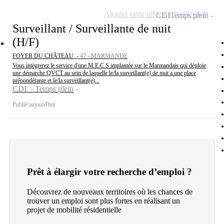
Ajouter cette offre à ma sélection
CDI
Temps plein
Surveillant / Surveillante de nuit
(H/F)
FOYER DU CHÂTEAU -
47 - MARMANDE
Vous intègrerez le service d'une M.E.C.S implantée sur le Marmandais qui déploie
une démarche QVCT au sein de laquelle le/la surveillant(e) de nuit a une place
prépondérante et le/la surveillant(e)...
CDI - Temps plein
Publié aujourd'hui
Prêt à élargir votre recherche d’emploi ?
Découvrez de nouveaux territoires où les chances de
trouver un emploi sont plus fortes en réalisant un
projet de mobilité résidentielle