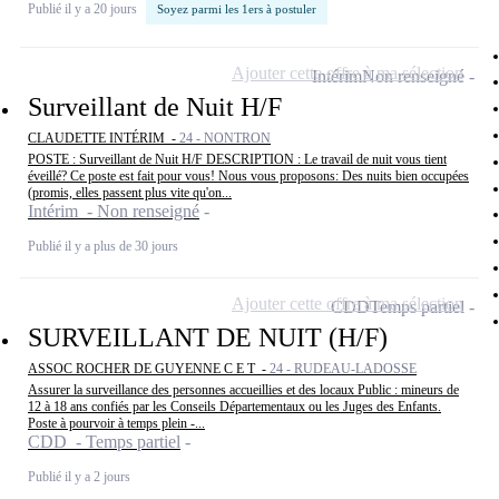
Publié il y a 20 jours
Soyez parmi les 1ers à postuler
Ajouter cette offre à ma sélection
Intérim
Non renseigné
Surveillant de Nuit H/F
CLAUDETTE INTÉRIM -
24 - NONTRON
POSTE : Surveillant de Nuit H/F DESCRIPTION : Le travail de nuit vous tient
éveillé? Ce poste est fait pour vous! Nous vous proposons: Des nuits bien occupées
(promis, elles passent plus vite qu'on...
Intérim - Non renseigné
Publié il y a plus de 30 jours
Ajouter cette offre à ma sélection
CDD
Temps partiel
SURVEILLANT DE NUIT (H/F)
ASSOC ROCHER DE GUYENNE C E T -
24 - RUDEAU-LADOSSE
Assurer la surveillance des personnes accueillies et des locaux Public : mineurs de
12 à 18 ans confiés par les Conseils Départementaux ou les Juges des Enfants.
Poste à pourvoir à temps plein -...
CDD - Temps partiel
Publié il y a 2 jours