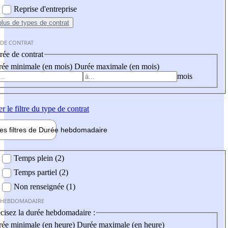
Reprise d'entreprise
plus
de types de contrat
 DE CONTRAT
ée de contrat
ée minimale (en mois)
Durée maximale (en mois)
mois
er
le filtre du type de contrat
les filtres de
Durée hebdo
madaire
 hebdomadaire
Temps plein (2)
Temps partiel (2)
Non renseignée (1)
 HEBDOMADAIRE
cisez la durée hebdomadaire :
ée minimale (en heure)
Durée maximale (en heure)