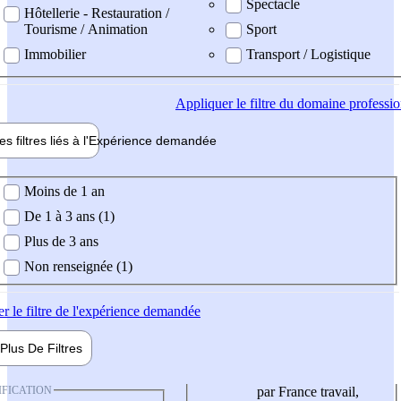
Spectacle
Hôtellerie - Restauration /
Tourisme / Animation
Sport
Immobilier
Transport / Logistique
Appliquer
le filtre du domaine professi
es filtres liés à l'
Expérience
demandée
ience demandée
Moins de 1 an
De 1 à 3 ans (1)
Plus de 3 ans
Non renseignée (1)
er
le filtre de l'expérience demandée
Plus De
Filtres
IFICATION
par France travail,