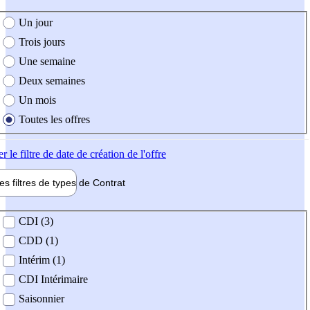
e création de l'offre
Un jour
Trois jours
Une semaine
Deux semaines
Un mois
Toutes les offres
er
le filtre de date de création de l'offre
les filtres de types de
Contrat
de contrat
CDI (3)
CDD (1)
Intérim (1)
CDI Intérimaire
Saisonnier