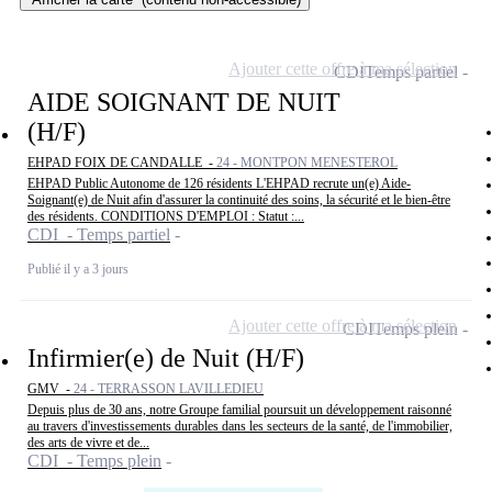
Ajouter cette offre à ma sélection
CDI
Temps partiel
AIDE SOIGNANT DE NUIT
(H/F)
EHPAD FOIX DE CANDALLE -
24 - MONTPON MENESTEROL
EHPAD Public Autonome de 126 résidents L'EHPAD recrute un(e) Aide-
Soignant(e) de Nuit afin d'assurer la continuité des soins, la sécurité et le bien-être
des résidents. CONDITIONS D'EMPLOI : Statut :...
CDI - Temps partiel
Publié il y a 3 jours
Ajouter cette offre à ma sélection
CDI
Temps plein
Infirmier(e) de Nuit (H/F)
GMV -
24 - TERRASSON LAVILLEDIEU
Depuis plus de 30 ans, notre Groupe familial poursuit un développement raisonné
au travers d'investissements durables dans les secteurs de la santé, de l'immobilier,
des arts de vivre et de...
CDI - Temps plein