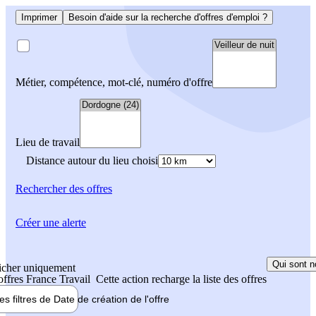
Imprimer
Besoin d'aide sur la recherche d'offres d'emploi ?
Métier, compétence, mot-clé, numéro d'offre
Lieu de travail
Distance autour du lieu choisi
Rechercher
des offres
Créer une alerte
Qui sont n
icher uniquement
 offres France Travail
Cette action recharge la liste des offres
les filtres de
Date de création
de l'offre