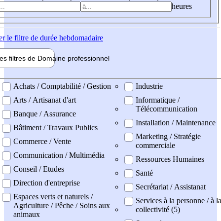
heures
er
le filtre de durée hebdomadaire
les filtres de
Domaine pro
fessionnel
ne professionel
Achats / Comptabilité / Gestion
Industrie
Arts / Artisanat d'art
Informatique /
Télécommunication
Banque / Assurance
Installation / Maintenance
Bâtiment / Travaux Publics
Marketing / Stratégie
Commerce / Vente
commerciale
Communication / Multimédia
Ressources Humaines
Conseil / Etudes
Santé
Direction d'entreprise
Secrétariat / Assistanat
Espaces verts et naturels /
Services à la personne / à l
Agriculture / Pêche / Soins aux
collectivité (5)
animaux