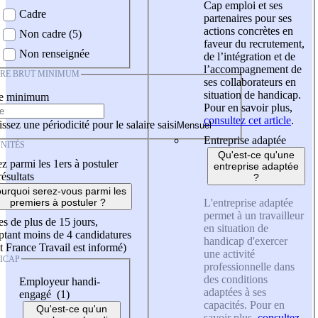
Cap emploi et ses
Cadre
partenaires pour ses
actions concrètes en
Non cadre (5)
faveur du recrutement,
Non renseignée
de l’intégration et de
l’accompagnement de
IRE BRUT MINIMUM
ses collaborateurs en
situation de handicap.
re minimum
Pour en savoir plus,
consultez cet article
.
ssez une périodicité pour le salaire saisi
Entreprise adaptée
NITÉS
Qu'est-ce qu'une
z parmi les 1ers à postuler
entreprise adaptée
résultats
?
urquoi serez-vous parmi les
L'entreprise adaptée
premiers à postuler ?
permet à un travailleur
es de plus de 15 jours,
en situation de
tant moins de 4 candidatures
handicap d'exercer
t France Travail est informé)
une activité
ICAP
professionnelle dans
des conditions
Employeur handi-
adaptées à ses
engagé (1)
capacités. Pour en
Qu'est-ce qu'un
savoir plus,
consultez