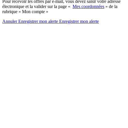
Pour recevoir les offres par e-mail, vous devez saisir votre adresse
électronique et la valider sur la page «
Mes coordonnées
» de la
rubrique « Mon compte »
Annuler
Enregistrer mon alerte
Enregistrer
mon alerte