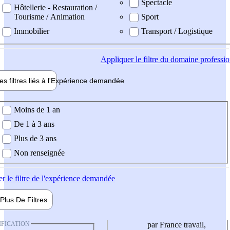
Spectacle
Hôtellerie - Restauration /
Tourisme / Animation
Sport
Immobilier
Transport / Logistique
Appliquer
le filtre du domaine professi
es filtres liés à l'
Expérience
demandée
ience demandée
Moins de 1 an
De 1 à 3 ans
Plus de 3 ans
Non renseignée
er
le filtre de l'expérience demandée
Plus De
Filtres
IFICATION
par France travail,