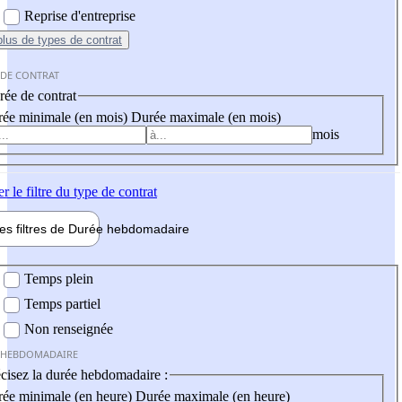
Reprise d'entreprise
plus
de types de contrat
 DE CONTRAT
ée de contrat
ée minimale (en mois)
Durée maximale (en mois)
mois
er
le filtre du type de contrat
les filtres de
Durée hebdo
madaire
 hebdomadaire
Temps plein
Temps partiel
Non renseignée
 HEBDOMADAIRE
cisez la durée hebdomadaire :
ée minimale (en heure)
Durée maximale (en heure)