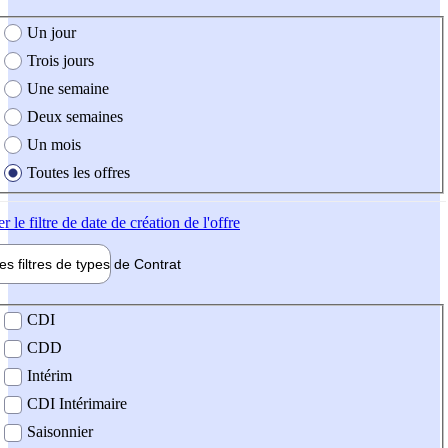
e création de l'offre
Un jour
Trois jours
Une semaine
Deux semaines
Un mois
Toutes les offres
er
le filtre de date de création de l'offre
les filtres de types de
Contrat
de contrat
CDI
CDD
Intérim
CDI Intérimaire
Saisonnier