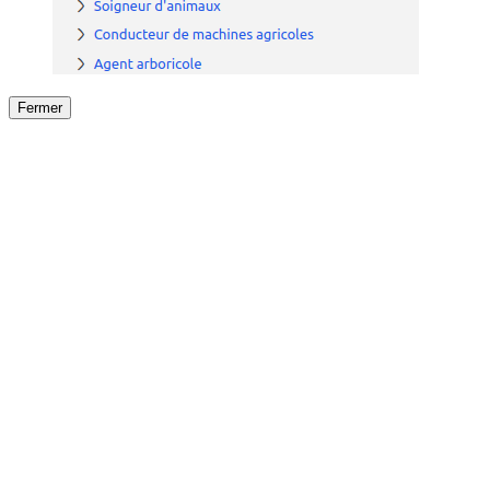
Fermer
Fermer
le détail de l'offre
/
Offre
sur
Offre précéden