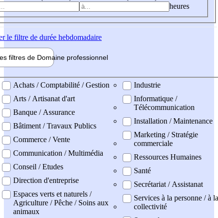
heures
er
le filtre de durée hebdomadaire
les filtres de
Domaine pro
fessionnel
ne professionel
Achats / Comptabilité / Gestion
Industrie
Arts / Artisanat d'art
Informatique /
Télécommunication
Banque / Assurance
Installation / Maintenance
Bâtiment / Travaux Publics
Marketing / Stratégie
Commerce / Vente
commerciale
Communication / Multimédia
Ressources Humaines
Conseil / Etudes
Santé
Direction d'entreprise
Secrétariat / Assistanat
Espaces verts et naturels /
Services à la personne / à l
Agriculture / Pêche / Soins aux
collectivité
animaux