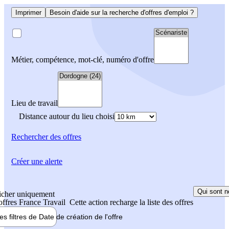
Imprimer
Besoin d'aide sur la recherche d'offres d'emploi ?
Métier, compétence, mot-clé, numéro d'offre
Lieu de travail
Distance autour du lieu choisi
Rechercher
des offres
Créer une alerte
Qui sont n
icher uniquement
 offres France Travail
Cette action recharge la liste des offres
les filtres de
Date de création
de l'offre