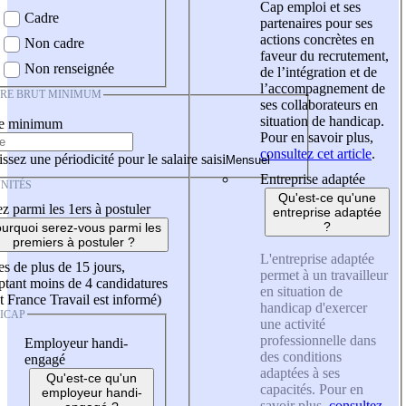
Cap emploi et ses
Cadre
partenaires pour ses
actions concrètes en
Non cadre
faveur du recrutement,
Non renseignée
de l’intégration et de
l’accompagnement de
IRE BRUT MINIMUM
ses collaborateurs en
situation de handicap.
re minimum
Pour en savoir plus,
consultez cet article
.
ssez une périodicité pour le salaire saisi
Entreprise adaptée
NITÉS
Qu'est-ce qu'une
z parmi les 1ers à postuler
entreprise adaptée
?
urquoi serez-vous parmi les
premiers à postuler ?
L'entreprise adaptée
es de plus de 15 jours,
permet à un travailleur
tant moins de 4 candidatures
en situation de
t France Travail est informé)
handicap d'exercer
ICAP
une activité
professionnelle dans
Employeur handi-
des conditions
engagé
adaptées à ses
Qu'est-ce qu'un
capacités. Pour en
employeur handi-
savoir plus,
consultez