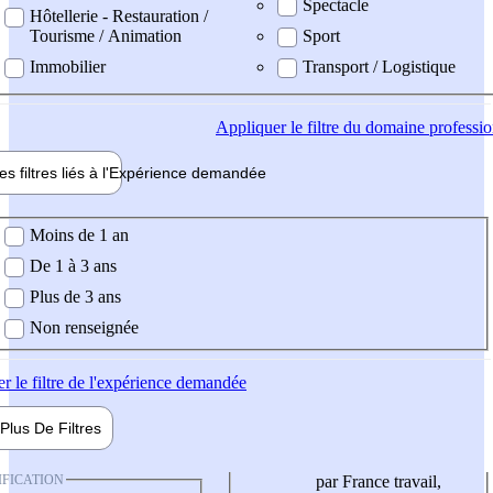
Spectacle
Hôtellerie - Restauration /
Tourisme / Animation
Sport
Immobilier
Transport / Logistique
Appliquer
le filtre du domaine professi
es filtres liés à l'
Expérience
demandée
ience demandée
Moins de 1 an
De 1 à 3 ans
Plus de 3 ans
Non renseignée
er
le filtre de l'expérience demandée
Plus De
Filtres
IFICATION
par France travail,