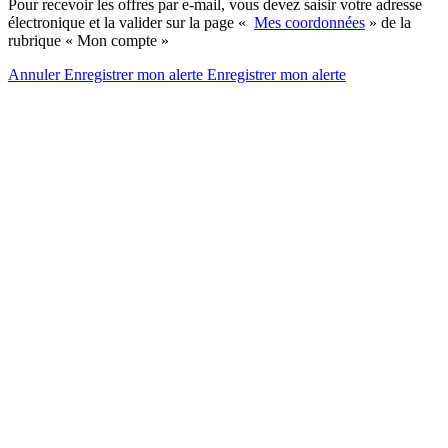
Pour recevoir les offres par e-mail, vous devez saisir votre adresse
électronique et la valider sur la page «
Mes coordonnées
» de la
rubrique « Mon compte »
Annuler
Enregistrer mon alerte
Enregistrer
mon alerte