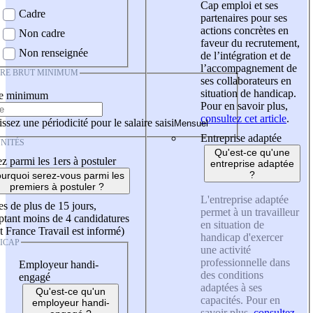
Cap emploi et ses
Cadre
partenaires pour ses
actions concrètes en
Non cadre
faveur du recrutement,
Non renseignée
de l’intégration et de
l’accompagnement de
IRE BRUT MINIMUM
ses collaborateurs en
situation de handicap.
re minimum
Pour en savoir plus,
consultez cet article
.
ssez une périodicité pour le salaire saisi
Entreprise adaptée
NITÉS
Qu'est-ce qu'une
z parmi les 1ers à postuler
entreprise adaptée
?
urquoi serez-vous parmi les
premiers à postuler ?
L'entreprise adaptée
es de plus de 15 jours,
permet à un travailleur
tant moins de 4 candidatures
en situation de
t France Travail est informé)
handicap d'exercer
ICAP
une activité
professionnelle dans
Employeur handi-
des conditions
engagé
adaptées à ses
Qu'est-ce qu'un
capacités. Pour en
employeur handi-
savoir plus,
consultez