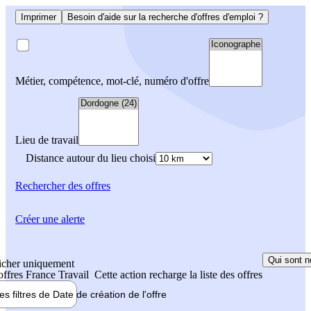
Imprimer
Besoin d'aide sur la recherche d'offres d'emploi ?
Métier, compétence, mot-clé, numéro d'offre
Lieu de travail
Distance autour du lieu choisi
Rechercher
des offres
Créer une alerte
Qui sont n
icher uniquement
 offres France Travail
Cette action recharge la liste des offres
les filtres de
Date de création
de l'offre