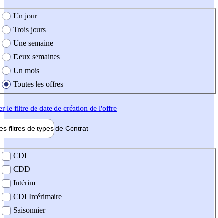
e création de l'offre
Un jour
Trois jours
Une semaine
Deux semaines
Un mois
Toutes les offres
er
le filtre de date de création de l'offre
les filtres de types de
Contrat
de contrat
CDI
CDD
Intérim
CDI Intérimaire
Saisonnier