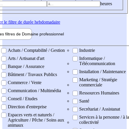
heures
er
le filtre de durée hebdomadaire
les filtres de
Domaine pro
fessionnel
ne professionel
Achats / Comptabilité / Gestion
Industrie
Arts / Artisanat d'art
Informatique /
Télécommunication
Banque / Assurance
Installation / Maintenance
Bâtiment / Travaux Publics
Marketing / Stratégie
Commerce / Vente
commerciale
Communication / Multimédia
Ressources Humaines
Conseil / Etudes
Santé
Direction d'entreprise
Secrétariat / Assistanat
Espaces verts et naturels /
Services à la personne / à l
Agriculture / Pêche / Soins aux
collectivité
animaux