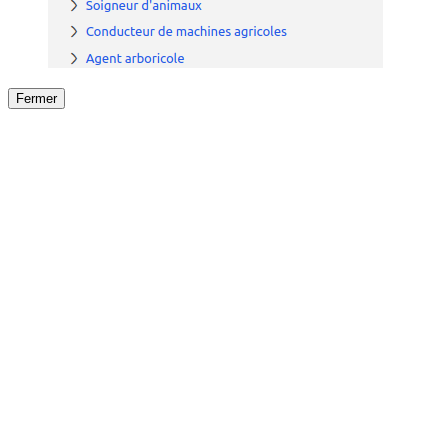
Fermer
Fermer
le détail de l'offre
/
Offre
sur
Offre précéden