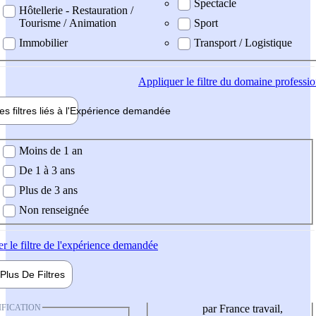
Spectacle
Hôtellerie - Restauration /
Tourisme / Animation
Sport
Immobilier
Transport / Logistique
Appliquer
le filtre du domaine professi
es filtres liés à l'
Expérience
demandée
ience demandée
Moins de 1 an
De 1 à 3 ans
Plus de 3 ans
Non renseignée
er
le filtre de l'expérience demandée
Plus De
Filtres
IFICATION
par France travail,