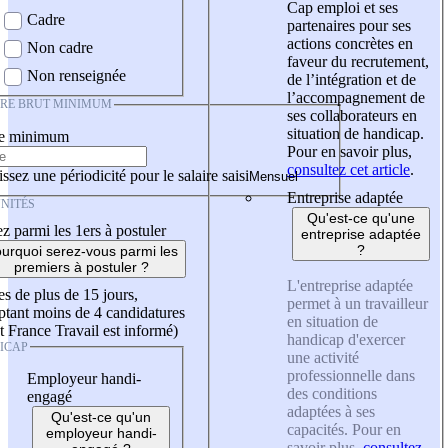
Cap emploi et ses
Cadre
partenaires pour ses
actions concrètes en
Non cadre
faveur du recrutement,
Non renseignée
de l’intégration et de
l’accompagnement de
IRE BRUT MINIMUM
ses collaborateurs en
situation de handicap.
re minimum
Pour en savoir plus,
consultez cet article
.
ssez une périodicité pour le salaire saisi
Entreprise adaptée
NITÉS
Qu'est-ce qu'une
z parmi les 1ers à postuler
entreprise adaptée
?
urquoi serez-vous parmi les
premiers à postuler ?
L'entreprise adaptée
es de plus de 15 jours,
permet à un travailleur
tant moins de 4 candidatures
en situation de
t France Travail est informé)
handicap d'exercer
ICAP
une activité
professionnelle dans
Employeur handi-
des conditions
engagé
adaptées à ses
Qu'est-ce qu'un
capacités. Pour en
employeur handi-
savoir plus,
consultez