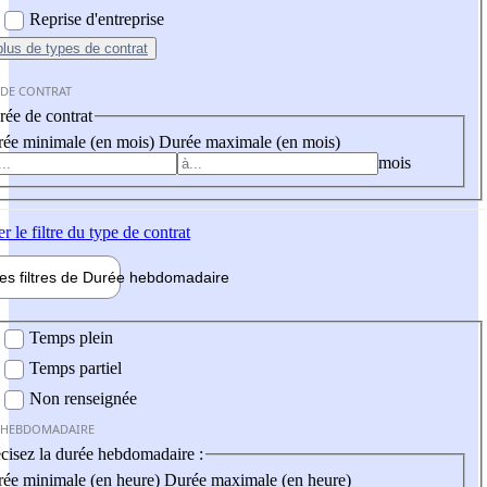
Reprise d'entreprise
plus
de types de contrat
 DE CONTRAT
ée de contrat
ée minimale (en mois)
Durée maximale (en mois)
mois
er
le filtre du type de contrat
les filtres de
Durée hebdo
madaire
 hebdomadaire
Temps plein
Temps partiel
Non renseignée
 HEBDOMADAIRE
cisez la durée hebdomadaire :
ée minimale (en heure)
Durée maximale (en heure)