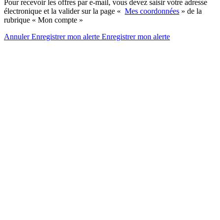
Pour recevoir les offres par e-mail, vous devez saisir votre adresse
électronique et la valider sur la page «
Mes coordonnées
» de la
rubrique « Mon compte »
Annuler
Enregistrer mon alerte
Enregistrer
mon alerte