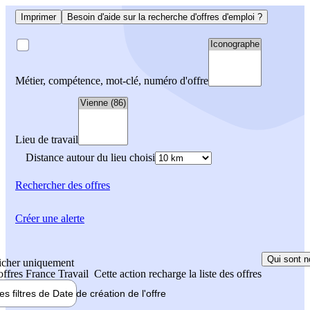
Imprimer
Besoin d'aide sur la recherche d'offres d'emploi ?
Métier, compétence, mot-clé, numéro d'offre
Lieu de travail
Distance autour du lieu choisi
Rechercher
des offres
Créer une alerte
Qui sont n
icher uniquement
 offres France Travail
Cette action recharge la liste des offres
les filtres de
Date de création
de l'offre