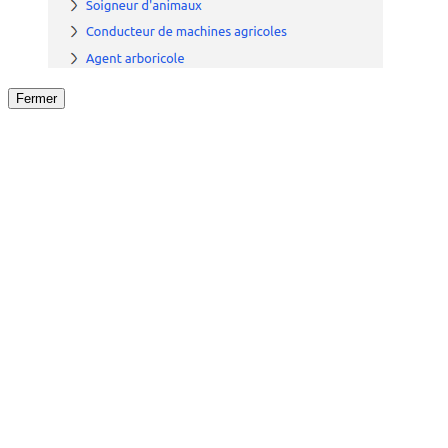
Fermer
Fermer
le détail de l'offre
/
Offre
sur
Offre précéden