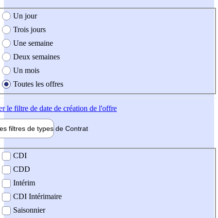
e création de l'offre
Un jour
Trois jours
Une semaine
Deux semaines
Un mois
Toutes les offres
er
le filtre de date de création de l'offre
les filtres de types de
Contrat
de contrat
CDI
CDD
Intérim
CDI Intérimaire
Saisonnier