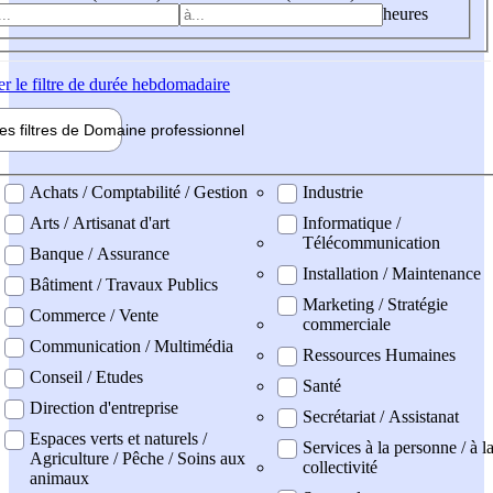
heures
er
le filtre de durée hebdomadaire
les filtres de
Domaine pro
fessionnel
ne professionel
Achats / Comptabilité / Gestion
Industrie
Arts / Artisanat d'art
Informatique /
Télécommunication
Banque / Assurance
Installation / Maintenance
Bâtiment / Travaux Publics
Marketing / Stratégie
Commerce / Vente
commerciale
Communication / Multimédia
Ressources Humaines
Conseil / Etudes
Santé
Direction d'entreprise
Secrétariat / Assistanat
Espaces verts et naturels /
Services à la personne / à l
Agriculture / Pêche / Soins aux
collectivité
animaux