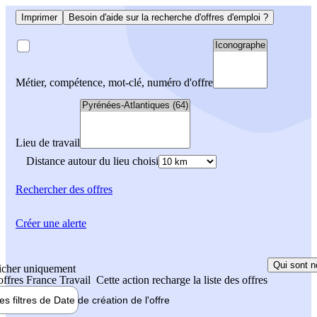
Imprimer
Besoin d'aide sur la recherche d'offres d'emploi ?
Métier, compétence, mot-clé, numéro d'offre
Lieu de travail
Distance autour du lieu choisi
Rechercher
des offres
Créer une alerte
Qui sont n
icher uniquement
 offres France Travail
Cette action recharge la liste des offres
les filtres de
Date de création
de l'offre