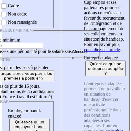
Cap emploi et ses
Cadre
partenaires pour ses
actions concrètes en
Non cadre
faveur du recrutement,
Non renseignée
de l’intégration et de
l’accompagnement de
IRE BRUT MINIMUM
ses collaborateurs en
situation de handicap.
re minimum
Pour en savoir plus,
consultez cet article
.
ssez une périodicité pour le salaire saisi
Entreprise adaptée
NITÉS
Qu'est-ce qu'une
z parmi les 1ers à postuler
entreprise adaptée
?
urquoi serez-vous parmi les
premiers à postuler ?
L'entreprise adaptée
es de plus de 15 jours,
permet à un travailleur
tant moins de 4 candidatures
en situation de
t France Travail est informé)
handicap d'exercer
ICAP
une activité
professionnelle dans
Employeur handi-
des conditions
engagé
adaptées à ses
Qu'est-ce qu'un
capacités. Pour en
employeur handi-
savoir plus,
consultez