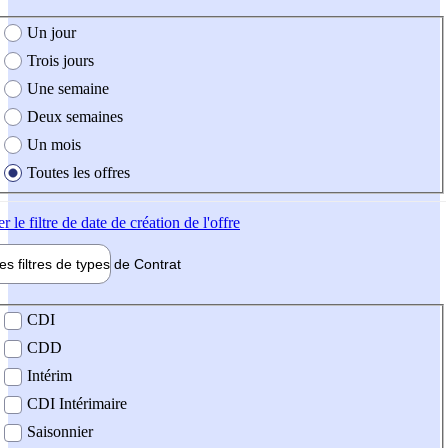
e création de l'offre
Un jour
Trois jours
Une semaine
Deux semaines
Un mois
Toutes les offres
er
le filtre de date de création de l'offre
les filtres de types de
Contrat
de contrat
CDI
CDD
Intérim
CDI Intérimaire
Saisonnier