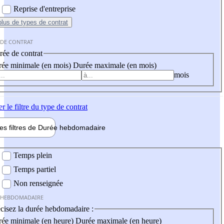
Reprise d'entreprise
plus
de types de contrat
 DE CONTRAT
ée de contrat
ée minimale (en mois)
Durée maximale (en mois)
mois
er
le filtre du type de contrat
les filtres de
Durée hebdo
madaire
 hebdomadaire
Temps plein
Temps partiel
Non renseignée
 HEBDOMADAIRE
cisez la durée hebdomadaire :
ée minimale (en heure)
Durée maximale (en heure)