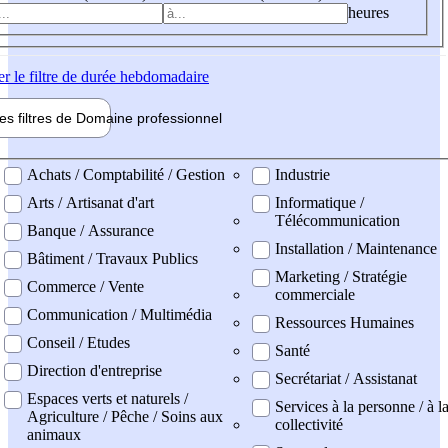
heures
er
le filtre de durée hebdomadaire
les filtres de
Domaine pro
fessionnel
ne professionel
Achats / Comptabilité / Gestion
Industrie
Arts / Artisanat d'art
Informatique /
Télécommunication
Banque / Assurance
Installation / Maintenance
Bâtiment / Travaux Publics
Marketing / Stratégie
Commerce / Vente
commerciale
Communication / Multimédia
Ressources Humaines
Conseil / Etudes
Santé
Direction d'entreprise
Secrétariat / Assistanat
Espaces verts et naturels /
Services à la personne / à l
Agriculture / Pêche / Soins aux
collectivité
animaux