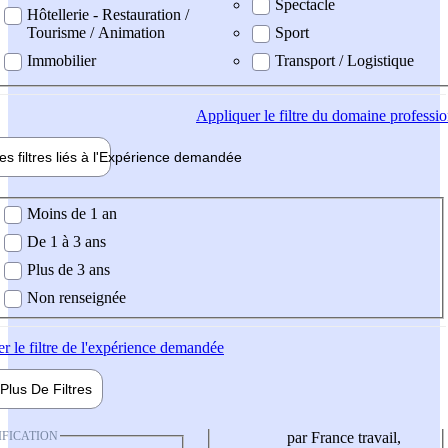
Spectacle
Hôtellerie - Restauration /
Tourisme / Animation
Sport
Immobilier
Transport / Logistique
Appliquer
le filtre du domaine professi
es filtres liés à l'
Expérience
demandée
ience demandée
Moins de 1 an
De 1 à 3 ans
Plus de 3 ans
Non renseignée
er
le filtre de l'expérience demandée
Plus De
Filtres
IFICATION
par France travail,