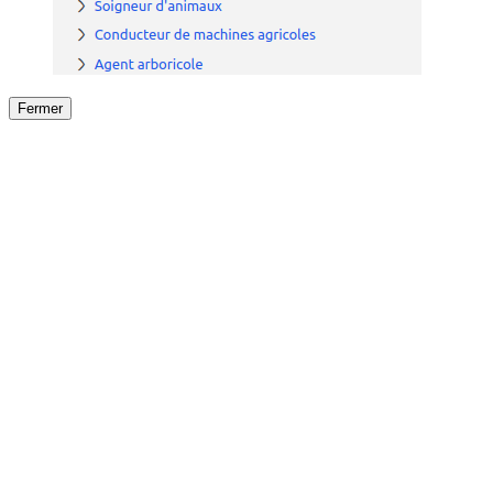
Fermer
Fermer
le détail de l'offre
/
Offre
sur
Offre précéden