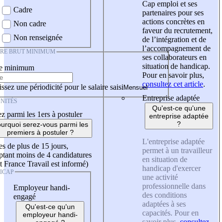
Cap emploi et ses
Cadre
partenaires pour ses
actions concrètes en
Non cadre
faveur du recrutement,
Non renseignée
de l’intégration et de
l’accompagnement de
IRE BRUT MINIMUM
ses collaborateurs en
situation de handicap.
re minimum
Pour en savoir plus,
consultez cet article
.
ssez une périodicité pour le salaire saisi
Entreprise adaptée
NITÉS
Qu'est-ce qu'une
z parmi les 1ers à postuler
entreprise adaptée
?
urquoi serez-vous parmi les
premiers à postuler ?
L'entreprise adaptée
es de plus de 15 jours,
permet à un travailleur
tant moins de 4 candidatures
en situation de
t France Travail est informé)
handicap d'exercer
ICAP
une activité
professionnelle dans
Employeur handi-
des conditions
engagé
adaptées à ses
Qu'est-ce qu'un
capacités. Pour en
employeur handi-
savoir plus,
consultez