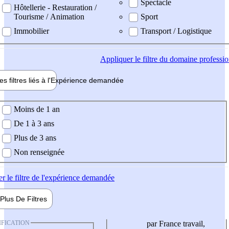
Spectacle
Hôtellerie - Restauration /
Tourisme / Animation
Sport
Immobilier
Transport / Logistique
Appliquer
le filtre du domaine professi
es filtres liés à l'
Expérience
demandée
ience demandée
Moins de 1 an
De 1 à 3 ans
Plus de 3 ans
Non renseignée
er
le filtre de l'expérience demandée
Plus De
Filtres
IFICATION
par France travail,