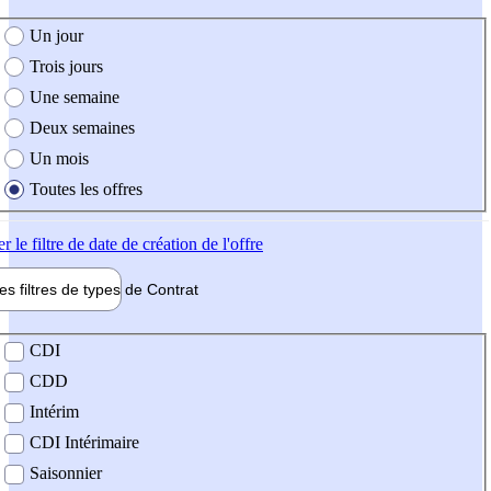
e création de l'offre
Un jour
Trois jours
Une semaine
Deux semaines
Un mois
Toutes les offres
er
le filtre de date de création de l'offre
les filtres de types de
Contrat
de contrat
CDI
CDD
Intérim
CDI Intérimaire
Saisonnier