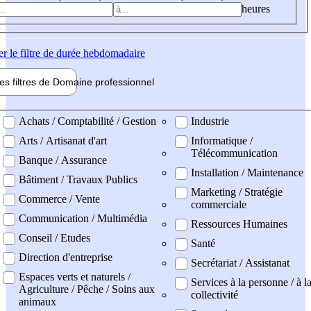
heures
er
le filtre de durée hebdomadaire
les filtres de
Domaine pro
fessionnel
ne professionel
Achats / Comptabilité / Gestion
Industrie
Arts / Artisanat d'art
Informatique /
Télécommunication
Banque / Assurance
Installation / Maintenance
Bâtiment / Travaux Publics
Marketing / Stratégie
Commerce / Vente
commerciale
Communication / Multimédia
Ressources Humaines
Conseil / Etudes
Santé
Direction d'entreprise
Secrétariat / Assistanat
Espaces verts et naturels /
Services à la personne / à l
Agriculture / Pêche / Soins aux
collectivité
animaux