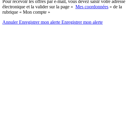
Pour recevoir les offres par e-mail, vous devez saisir votre adresse
électronique et la valider sur la page «
Mes coordonnées
» de la
rubrique « Mon compte »
Annuler
Enregistrer mon alerte
Enregistrer
mon alerte