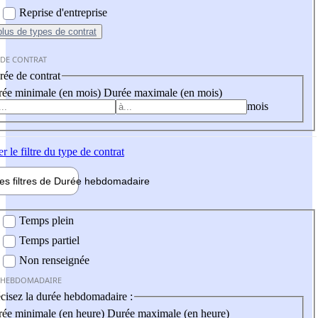
Reprise d'entreprise
plus
de types de contrat
 DE CONTRAT
ée de contrat
ée minimale (en mois)
Durée maximale (en mois)
mois
er
le filtre du type de contrat
les filtres de
Durée hebdo
madaire
 hebdomadaire
Temps plein
Temps partiel
Non renseignée
 HEBDOMADAIRE
cisez la durée hebdomadaire :
ée minimale (en heure)
Durée maximale (en heure)