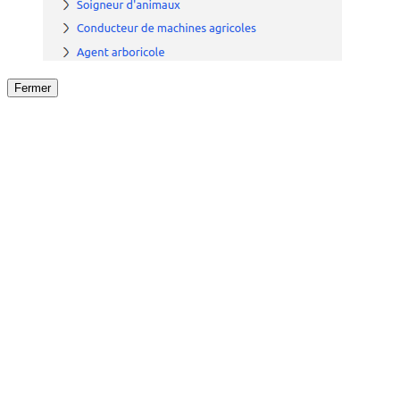
Fermer
Fermer
le détail de l'offre
/
Offre
sur
Offre précéden