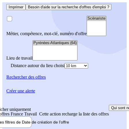
Imprimer
Besoin d'aide sur la recherche d'offres d'emploi ?
Métier, compétence, mot-clé, numéro d'offre
Lieu de travail
Distance autour du lieu choisi
Rechercher
des offres
Créer une alerte
Qui sont n
icher uniquement
 offres France Travail
Cette action recharge la liste des offres
les filtres de
Date de création
de l'offre