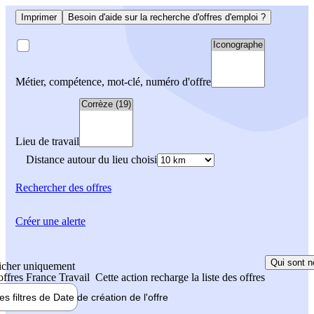
Imprimer
Besoin d'aide sur la recherche d'offres d'emploi ?
Métier, compétence, mot-clé, numéro d'offre
Lieu de travail
Distance autour du lieu choisi
Rechercher
des offres
Créer une alerte
Qui sont n
icher uniquement
 offres France Travail
Cette action recharge la liste des offres
les filtres de
Date de création
de l'offre