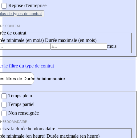
Reprise d'entreprise
plus
de types de contrat
 DE CONTRAT
ée de contrat
ée minimale (en mois)
Durée maximale (en mois)
mois
er
le filtre du type de contrat
les filtres de
Durée hebdo
madaire
 hebdomadaire
Temps plein
Temps partiel
Non renseignée
 HEBDOMADAIRE
cisez la durée hebdomadaire :
ée minimale (en heure)
Durée maximale (en heure)