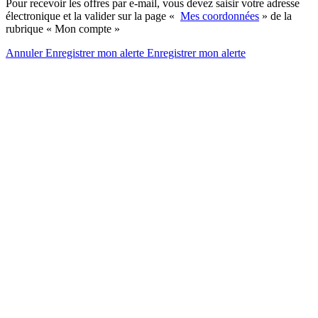
Pour recevoir les offres par e-mail, vous devez saisir votre adresse
électronique et la valider sur la page «
Mes coordonnées
» de la
rubrique « Mon compte »
Annuler
Enregistrer mon alerte
Enregistrer
mon alerte