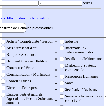
heures
er
le filtre de durée hebdomadaire
les filtres de
Domaine pro
fessionnel
ne professionel
Achats / Comptabilité / Gestion
Industrie
Arts / Artisanat d'art
Informatique /
Télécommunication
Banque / Assurance
Installation / Maintenance
Bâtiment / Travaux Publics
Marketing / Stratégie
Commerce / Vente
commerciale
Communication / Multimédia
Ressources Humaines
Conseil / Etudes
Santé
Direction d'entreprise
Secrétariat / Assistanat
Espaces verts et naturels /
Services à la personne / à l
Agriculture / Pêche / Soins aux
collectivité
animaux