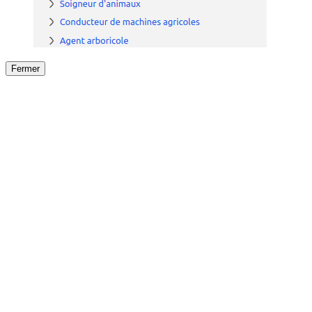
Fermer
Fermer
le détail de l'offre
/
Offre
sur
Offre précéden