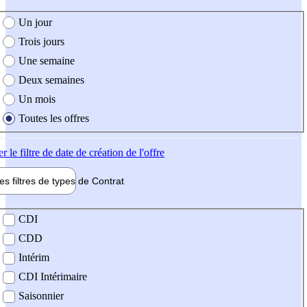
e création de l'offre
Un jour
Trois jours
Une semaine
Deux semaines
Un mois
Toutes les offres
er
le filtre de date de création de l'offre
les filtres de types de
Contrat
de contrat
CDI
CDD
Intérim
CDI Intérimaire
Saisonnier