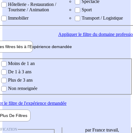
Spectacle
Hôtellerie - Restauration /
Tourisme / Animation
Sport
Immobilier
Transport / Logistique
Appliquer
le filtre du domaine professi
es filtres liés à l'
Expérience
demandée
ience demandée
Moins de 1 an
De 1 à 3 ans
Plus de 3 ans
Non renseignée
er
le filtre de l'expérience demandée
Plus De
Filtres
IFICATION
par France travail,