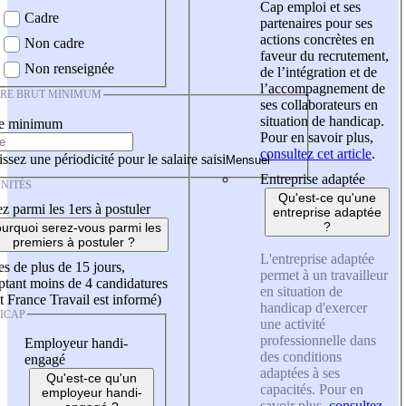
Cap emploi et ses
Cadre
partenaires pour ses
actions concrètes en
Non cadre
faveur du recrutement,
Non renseignée
de l’intégration et de
l’accompagnement de
IRE BRUT MINIMUM
ses collaborateurs en
situation de handicap.
re minimum
Pour en savoir plus,
consultez cet article
.
ssez une périodicité pour le salaire saisi
Entreprise adaptée
NITÉS
Qu'est-ce qu'une
z parmi les 1ers à postuler
entreprise adaptée
?
urquoi serez-vous parmi les
premiers à postuler ?
L'entreprise adaptée
es de plus de 15 jours,
permet à un travailleur
tant moins de 4 candidatures
en situation de
t France Travail est informé)
handicap d'exercer
ICAP
une activité
professionnelle dans
Employeur handi-
des conditions
engagé
adaptées à ses
Qu'est-ce qu'un
capacités. Pour en
employeur handi-
savoir plus,
consultez