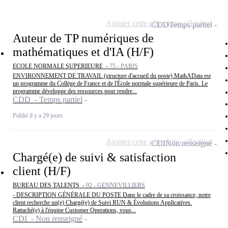
Ajouter cette offre à ma sélection
CDD
Temps partiel
Auteur de TP numériques de
mathématiques et d'IA (H/F)
ECOLE NORMALE SUPERIEURE -
75 - PARIS
ENVIRONNEMENT DE TRAVAIL (structure d'accueil du poste) MathAData est
un programme du Collège de France et de l'École normale supérieure de Paris. Le
programme développe des ressources pour rendre...
CDD - Temps partiel
Publié il y a 29 jours
Ajouter cette offre à ma sélection
CDI
Non renseigné
Chargé(e) de suivi & satisfaction
client (H/F)
BUREAU DES TALENTS -
92 - GENNEVILLIERS
- DESCRIPTION GÉNÉRALE DU POSTE Dans le cadre de sa croissance, notre
client recherche un(e) Chargé(e) de Suivi RUN & Évolutions Applicatives.
Rattaché(e) à l'équipe Customer Operations, vous...
CDI - Non renseigné