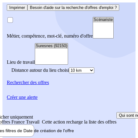
Imprimer
Besoin d'aide sur la recherche d'offres d'emploi ?
Métier, compétence, mot-clé, numéro d'offre
Lieu de travail
Distance autour du lieu choisi
Rechercher
des offres
Créer une alerte
Qui sont n
icher uniquement
 offres France Travail
Cette action recharge la liste des offres
les filtres de
Date de création
de l'offre