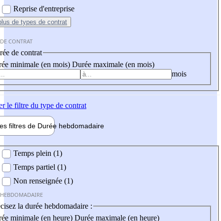
Reprise d'entreprise
plus
de types de contrat
 DE CONTRAT
ée de contrat
ée minimale (en mois)
Durée maximale (en mois)
mois
er
le filtre du type de contrat
les filtres de
Durée hebdo
madaire
 hebdomadaire
Temps plein (1)
Temps partiel (1)
Non renseignée (1)
 HEBDOMADAIRE
cisez la durée hebdomadaire :
ée minimale (en heure)
Durée maximale (en heure)