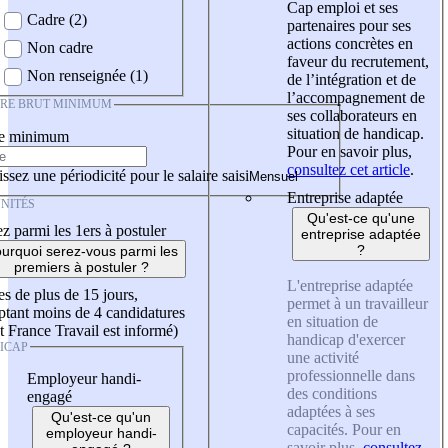
Cap emploi et ses
Cadre (2)
partenaires pour ses
actions concrètes en
Non cadre
faveur du recrutement,
Non renseignée (1)
de l’intégration et de
l’accompagnement de
IRE BRUT MINIMUM
ses collaborateurs en
situation de handicap.
re minimum
Pour en savoir plus,
consultez cet article
.
ssez une périodicité pour le salaire saisi
Entreprise adaptée
NITÉS
Qu'est-ce qu'une
z parmi les 1ers à postuler
entreprise adaptée
?
urquoi serez-vous parmi les
premiers à postuler ?
L'entreprise adaptée
es de plus de 15 jours,
permet à un travailleur
tant moins de 4 candidatures
en situation de
t France Travail est informé)
handicap d'exercer
ICAP
une activité
professionnelle dans
Employeur handi-
des conditions
engagé
adaptées à ses
Qu'est-ce qu'un
capacités. Pour en
employeur handi-
savoir plus,
consultez