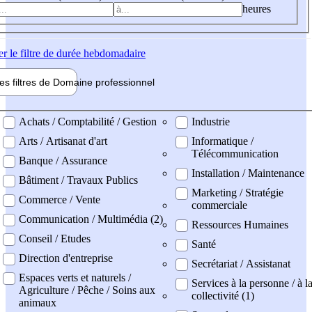
heures
er
le filtre de durée hebdomadaire
les filtres de
Domaine pro
fessionnel
ne professionel
Achats / Comptabilité / Gestion
Industrie
Arts / Artisanat d'art
Informatique /
Télécommunication
Banque / Assurance
Installation / Maintenance
Bâtiment / Travaux Publics
Marketing / Stratégie
Commerce / Vente
commerciale
Communication / Multimédia (2)
Ressources Humaines
Conseil / Etudes
Santé
Direction d'entreprise
Secrétariat / Assistanat
Espaces verts et naturels /
Services à la personne / à l
Agriculture / Pêche / Soins aux
collectivité (1)
animaux