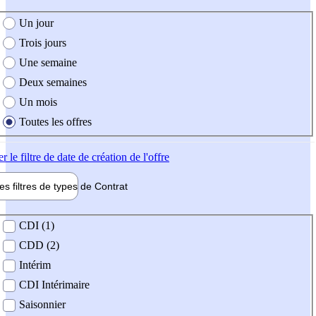
e création de l'offre
Un jour
Trois jours
Une semaine
Deux semaines
Un mois
Toutes les offres
er
le filtre de date de création de l'offre
les filtres de types de
Contrat
de contrat
CDI (1)
CDD (2)
Intérim
CDI Intérimaire
Saisonnier