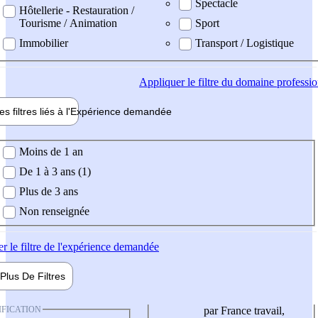
Spectacle
Hôtellerie - Restauration /
Tourisme / Animation
Sport
Immobilier
Transport / Logistique
Appliquer
le filtre du domaine professi
es filtres liés à l'
Expérience
demandée
ience demandée
Moins de 1 an
De 1 à 3 ans (1)
Plus de 3 ans
Non renseignée
er
le filtre de l'expérience demandée
Plus De
Filtres
IFICATION
par France travail,