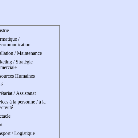
strie
rmatique /
écommunication
allation / Maintenance
eting / Stratégie
merciale
sources Humaines
té
étariat / Assistanat
ices à la personne / à la
ectivité
ctacle
rt
sport / Logistique