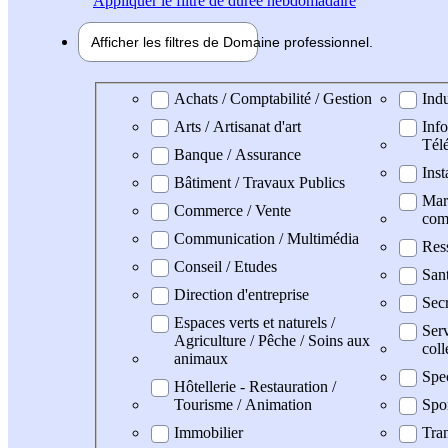
Appliquer
le filtre de durée hebdomadaire
Afficher les filtres de
Domaine pro
fessionnel
Domaine professionel
Achats / Comptabilité / Gestion
Indu
Arts / Artisanat d'art
Info
Tél
Banque / Assurance
Inst
Bâtiment / Travaux Publics
Mark
Commerce / Vente
com
Communication / Multimédia
Res
Conseil / Etudes
San
Direction d'entreprise
Secr
Espaces verts et naturels /
Serv
Agriculture / Pêche / Soins aux
coll
animaux
Spe
Hôtellerie - Restauration /
Tourisme / Animation
Spo
Immobilier
Tran