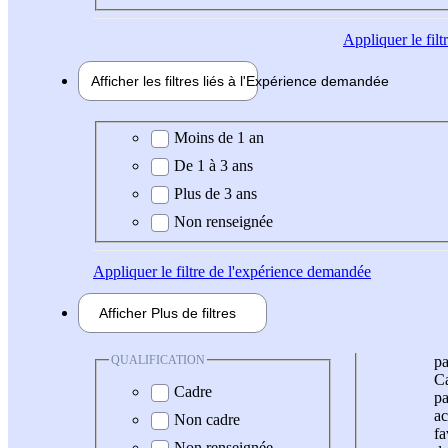
Appliquer
le fil
Afficher les filtres liés à l'
Expérience
demandée
Expérience demandée
Moins de 1 an
De 1 à 3 ans
Plus de 3 ans
Non renseignée
Appliquer
le filtre de l'expérience demandée
Afficher
Plus de
filtres
QUALIFICATION
pa
Ca
Cadre
pa
ac
Non cadre
fa
Non renseignée