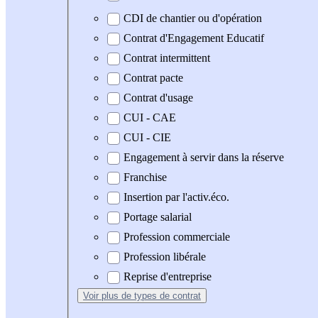
CDI de chantier ou d'opération
Contrat d'Engagement Educatif
Contrat intermittent
Contrat pacte
Contrat d'usage
CUI - CAE
CUI - CIE
Engagement à servir dans la réserve
Franchise
Insertion par l'activ.éco.
Portage salarial
Profession commerciale
Profession libérale
Reprise d'entreprise
Voir plus
de types de contrat