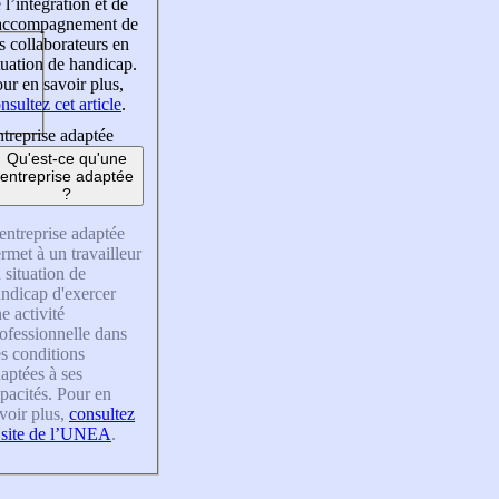
 l’intégration et de
’accompagnement de
s collaborateurs en
tuation de handicap.
ur en savoir plus,
nsultez cet article
.
treprise adaptée
Qu'est-ce qu'une
entreprise adaptée
?
entreprise adaptée
rmet à un travailleur
 situation de
ndicap d'exercer
e activité
ofessionnelle dans
s conditions
aptées à ses
pacités. Pour en
voir plus,
consultez
 site de l’UNEA
.