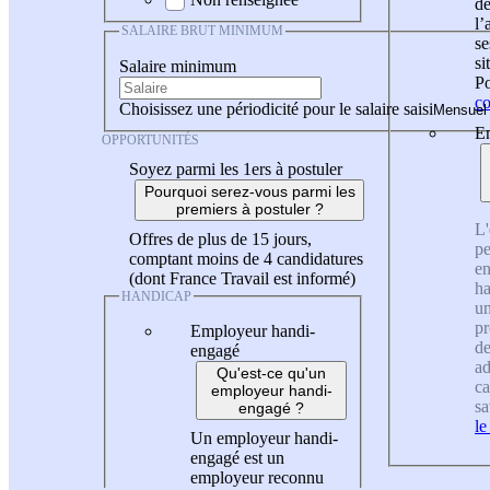
de
l
SALAIRE BRUT MINIMUM
se
si
Salaire minimum
Po
co
Choisissez une périodicité pour le salaire saisi
En
OPPORTUNITÉS
Soyez parmi les 1ers à postuler
Pourquoi serez-vous parmi les
premiers à postuler ?
L'
Offres de plus de 15 jours,
pe
comptant moins de 4 candidatures
en
(dont France Travail est informé)
ha
HANDICAP
un
pr
Employeur handi-
de
engagé
ad
Qu'est-ce qu'un
ca
employeur handi-
sa
engagé ?
le
Un employeur handi-
engagé est un
employeur reconnu