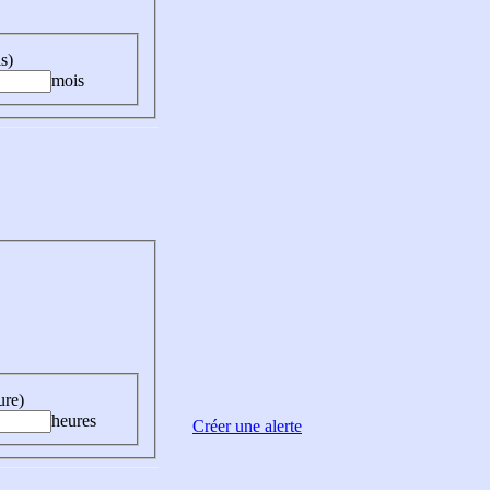
s)
mois
ure)
heures
Créer une alerte