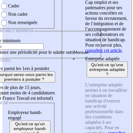
Cap emploi et ses
Cadre
partenaires pour ses
actions concrètes en
Non cadre
faveur du recrutement,
Non renseignée
de l’intégration et de
l’accompagnement de
IRE BRUT MINIMUM
ses collaborateurs en
situation de handicap.
re minimum
Pour en savoir plus,
consultez cet article
.
ssez une périodicité pour le salaire saisi
Entreprise adaptée
NITÉS
Qu'est-ce qu'une
z parmi les 1ers à postuler
entreprise adaptée
?
urquoi serez-vous parmi les
premiers à postuler ?
L'entreprise adaptée
es de plus de 15 jours,
permet à un travailleur
tant moins de 4 candidatures
en situation de
t France Travail est informé)
handicap d'exercer
ICAP
une activité
professionnelle dans
Employeur handi-
des conditions
engagé
adaptées à ses
Qu'est-ce qu'un
capacités. Pour en
employeur handi-
savoir plus,
consultez