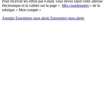
Pour recevoir les offres par e-mail, vous devez saisir votre adresse
électronique et la valider sur la page «
Mes coordonnées
» de la
rubrique « Mon compte »
Annuler
Enregistrer mon alerte
Enregistrer
mon alerte