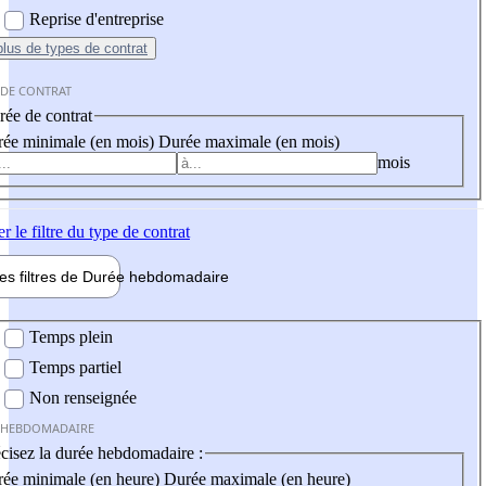
Reprise d'entreprise
plus
de types de contrat
 DE CONTRAT
ée de contrat
ée minimale (en mois)
Durée maximale (en mois)
mois
er
le filtre du type de contrat
les filtres de
Durée hebdo
madaire
 hebdomadaire
Temps plein
Temps partiel
Non renseignée
 HEBDOMADAIRE
cisez la durée hebdomadaire :
ée minimale (en heure)
Durée maximale (en heure)