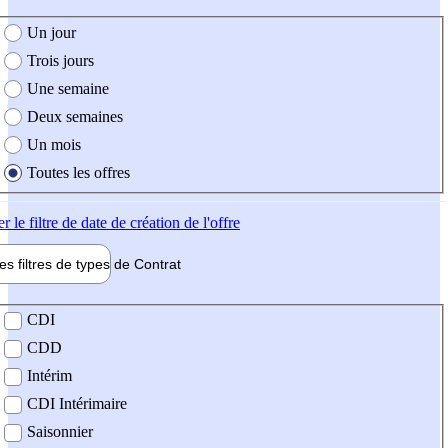
e création de l'offre
Un jour
Trois jours
Une semaine
Deux semaines
Un mois
Toutes les offres
er
le filtre de date de création de l'offre
les filtres de types de
Contrat
de contrat
CDI
CDD
Intérim
CDI Intérimaire
Saisonnier