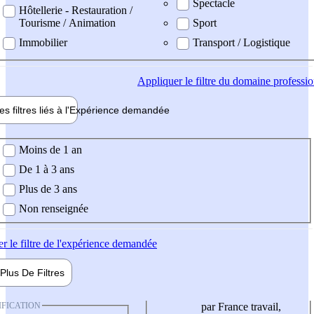
Spectacle
Hôtellerie - Restauration /
Tourisme / Animation
Sport
Immobilier
Transport / Logistique
Appliquer
le filtre du domaine professi
es filtres liés à l'
Expérience
demandée
ience demandée
Moins de 1 an
De 1 à 3 ans
Plus de 3 ans
Non renseignée
er
le filtre de l'expérience demandée
Plus De
Filtres
IFICATION
par France travail,