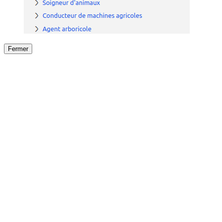
Fermer
Fermer
le détail de l'offre
/
Offre
sur
Offre précéden