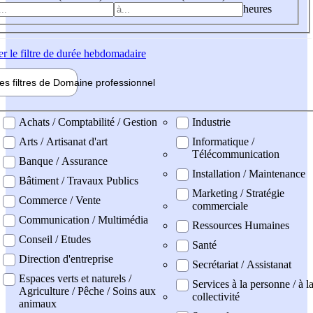
heures
er
le filtre de durée hebdomadaire
les filtres de
Domaine pro
fessionnel
ne professionel
Achats / Comptabilité / Gestion
Industrie
Arts / Artisanat d'art
Informatique /
Télécommunication
Banque / Assurance
Installation / Maintenance
Bâtiment / Travaux Publics
Marketing / Stratégie
Commerce / Vente
commerciale
Communication / Multimédia
Ressources Humaines
Conseil / Etudes
Santé
Direction d'entreprise
Secrétariat / Assistanat
Espaces verts et naturels /
Services à la personne / à l
Agriculture / Pêche / Soins aux
collectivité
animaux