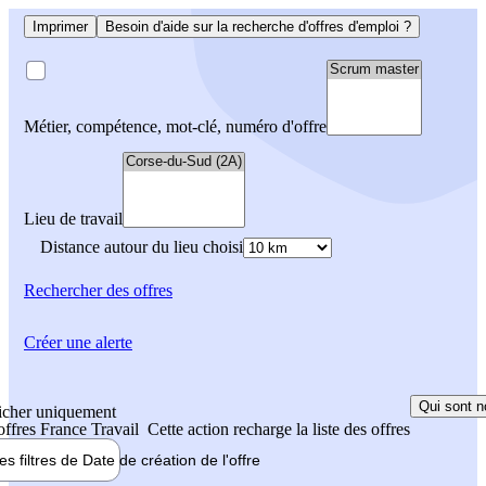
Imprimer
Besoin d'aide sur la recherche d'offres d'emploi ?
Métier, compétence, mot-clé, numéro d'offre
Lieu de travail
Distance autour du lieu choisi
Rechercher
des offres
Créer une alerte
Qui sont n
icher uniquement
 offres France Travail
Cette action recharge la liste des offres
les filtres de
Date de création
de l'offre