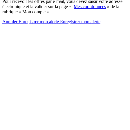
Pour recevoir les offres par e-mail, vous devez saisir votre adresse
électronique et la valider sur la page «
Mes coordonnées
» de la
rubrique « Mon compte »
Annuler
Enregistrer mon alerte
Enregistrer
mon alerte