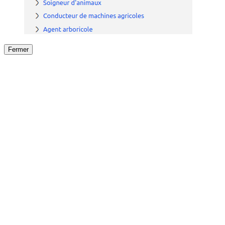
Fermer
Fermer
le détail de l'offre
/
Offre
sur
Offre précéden