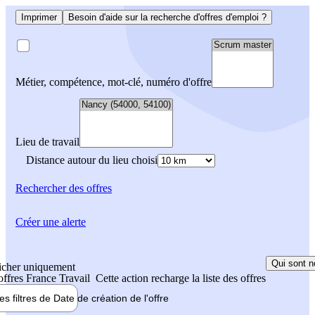
Imprimer
Besoin d'aide sur la recherche d'offres d'emploi ?
Métier, compétence, mot-clé, numéro d'offre
Lieu de travail
Distance autour du lieu choisi
Rechercher
des offres
Créer une alerte
Qui sont n
icher uniquement
 offres France Travail
Cette action recharge la liste des offres
les filtres de
Date de création
de l'offre