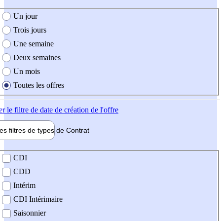
e création de l'offre
Un jour
Trois jours
Une semaine
Deux semaines
Un mois
Toutes les offres
er
le filtre de date de création de l'offre
les filtres de types de
Contrat
de contrat
CDI
CDD
Intérim
CDI Intérimaire
Saisonnier