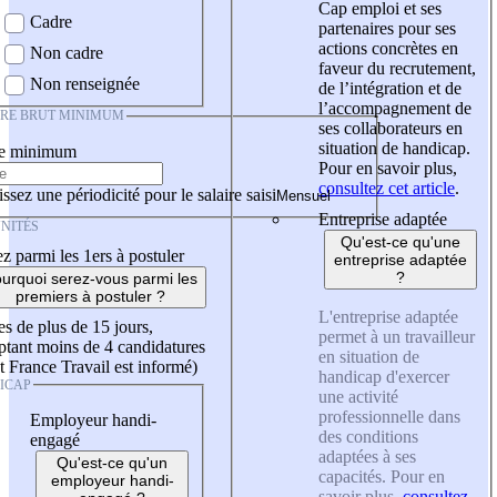
Cap emploi et ses
Cadre
partenaires pour ses
actions concrètes en
Non cadre
faveur du recrutement,
Non renseignée
de l’intégration et de
l’accompagnement de
IRE BRUT MINIMUM
ses collaborateurs en
situation de handicap.
re minimum
Pour en savoir plus,
consultez cet article
.
ssez une périodicité pour le salaire saisi
Entreprise adaptée
NITÉS
Qu'est-ce qu'une
z parmi les 1ers à postuler
entreprise adaptée
?
urquoi serez-vous parmi les
premiers à postuler ?
L'entreprise adaptée
es de plus de 15 jours,
permet à un travailleur
tant moins de 4 candidatures
en situation de
t France Travail est informé)
handicap d'exercer
ICAP
une activité
professionnelle dans
Employeur handi-
des conditions
engagé
adaptées à ses
Qu'est-ce qu'un
capacités. Pour en
employeur handi-
savoir plus,
consultez