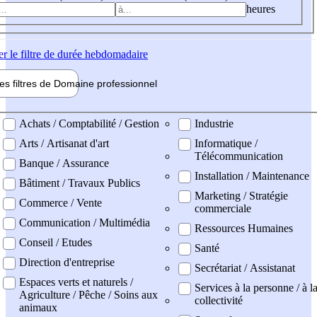
heures
er
le filtre de durée hebdomadaire
les filtres de
Domaine pro
fessionnel
ne professionel
Achats / Comptabilité / Gestion
Industrie
Arts / Artisanat d'art
Informatique /
Télécommunication
Banque / Assurance
Installation / Maintenance
Bâtiment / Travaux Publics
Marketing / Stratégie
Commerce / Vente
commerciale
Communication / Multimédia
Ressources Humaines
Conseil / Etudes
Santé
Direction d'entreprise
Secrétariat / Assistanat
Espaces verts et naturels /
Services à la personne / à l
Agriculture / Pêche / Soins aux
collectivité
animaux