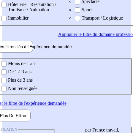
Spectacle
Hôtellerie - Restauration /
Tourisme / Animation
Sport
Immobilier
Transport / Logistique
Appliquer
le filtre du domaine professi
es filtres liés à l'
Expérience
demandée
ience demandée
Moins de 1 an
De 1 à 3 ans
Plus de 3 ans
Non renseignée
er
le filtre de l'expérience demandée
Plus De
Filtres
IFICATION
par France travail,