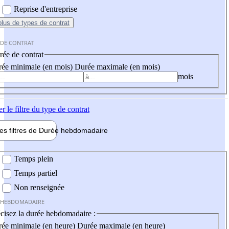
Reprise d'entreprise
plus
de types de contrat
 DE CONTRAT
ée de contrat
ée minimale (en mois)
Durée maximale (en mois)
mois
er
le filtre du type de contrat
les filtres de
Durée hebdo
madaire
 hebdomadaire
Temps plein
Temps partiel
Non renseignée
 HEBDOMADAIRE
cisez la durée hebdomadaire :
ée minimale (en heure)
Durée maximale (en heure)