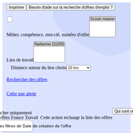
Imprimer
Besoin d'aide sur la recherche d'offres d'emploi ?
Métier, compétence, mot-clé, numéro d'offre
Lieu de travail
Distance autour du lieu choisi
Rechercher
des offres
Créer une alerte
Qui sont n
icher uniquement
 offres France Travail
Cette action recharge la liste des offres
les filtres de
Date de création
de l'offre