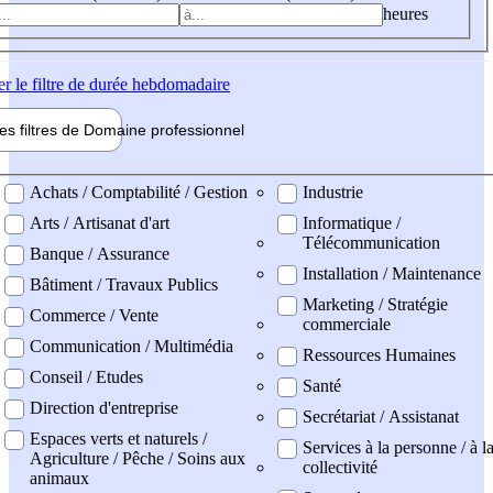
heures
er
le filtre de durée hebdomadaire
les filtres de
Domaine pro
fessionnel
ne professionel
Achats / Comptabilité / Gestion
Industrie
Arts / Artisanat d'art
Informatique /
Télécommunication
Banque / Assurance
Installation / Maintenance
Bâtiment / Travaux Publics
Marketing / Stratégie
Commerce / Vente
commerciale
Communication / Multimédia
Ressources Humaines
Conseil / Etudes
Santé
Direction d'entreprise
Secrétariat / Assistanat
Espaces verts et naturels /
Services à la personne / à l
Agriculture / Pêche / Soins aux
collectivité
animaux