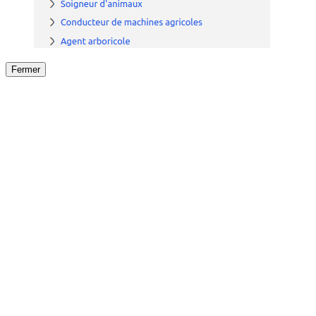
Fermer
Fermer
le détail de l'offre
/
Offre
sur
Offre précéden