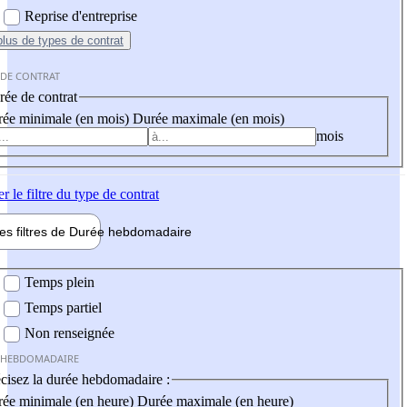
Reprise d'entreprise
plus
de types de contrat
 DE CONTRAT
ée de contrat
ée minimale (en mois)
Durée maximale (en mois)
mois
er
le filtre du type de contrat
les filtres de
Durée hebdo
madaire
 hebdomadaire
Temps plein
Temps partiel
Non renseignée
 HEBDOMADAIRE
cisez la durée hebdomadaire :
ée minimale (en heure)
Durée maximale (en heure)