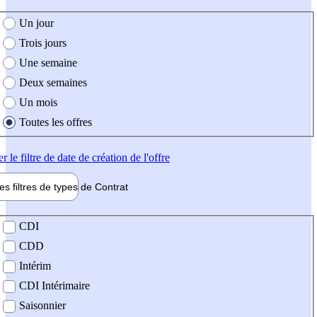
e création de l'offre
Un jour
Trois jours
Une semaine
Deux semaines
Un mois
Toutes les offres
er
le filtre de date de création de l'offre
les filtres de types de
Contrat
de contrat
CDI
CDD
Intérim
CDI Intérimaire
Saisonnier