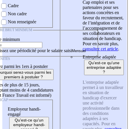
Cap emploi et ses
Cadre
partenaires pour ses
actions concrètes en
Non cadre
faveur du recrutement,
Non renseignée
de l’intégration et de
l’accompagnement de
IRE BRUT MINIMUM
ses collaborateurs en
situation de handicap.
re minimum
Pour en savoir plus,
consultez cet article
.
ssez une périodicité pour le salaire saisi
Entreprise adaptée
NITÉS
Qu'est-ce qu'une
z parmi les 1ers à postuler
entreprise adaptée
?
urquoi serez-vous parmi les
premiers à postuler ?
L'entreprise adaptée
es de plus de 15 jours,
permet à un travailleur
tant moins de 4 candidatures
en situation de
t France Travail est informé)
handicap d'exercer
ICAP
une activité
professionnelle dans
Employeur handi-
des conditions
engagé
adaptées à ses
Qu'est-ce qu'un
capacités. Pour en
employeur handi-
savoir plus,
consultez