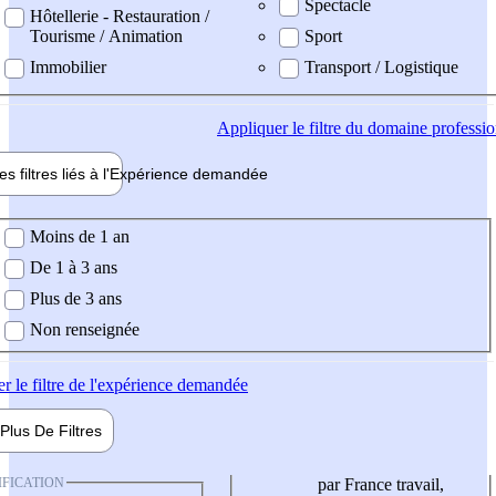
Spectacle
Hôtellerie - Restauration /
Tourisme / Animation
Sport
Immobilier
Transport / Logistique
Appliquer
le filtre du domaine professi
es filtres liés à l'
Expérience
demandée
ience demandée
Moins de 1 an
De 1 à 3 ans
Plus de 3 ans
Non renseignée
er
le filtre de l'expérience demandée
Plus De
Filtres
IFICATION
par France travail,