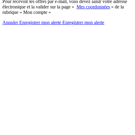
Pour recevoir les offres par e-mail, vous devez saisir votre adresse
électronique et la valider sur la page «
Mes coordonnées
» de la
rubrique « Mon compte »
Annuler
Enregistrer mon alerte
Enregistrer
mon alerte