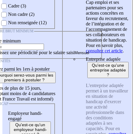
Cap emploi et ses
Cadre (3)
partenaires pour ses
actions concrètes en
Non cadre (2)
faveur du recrutement,
Non renseignée (12)
de l’intégration et de
l’accompagnement de
IRE BRUT MINIMUM
ses collaborateurs en
situation de handicap.
re minimum
Pour en savoir plus,
consultez cet article
.
ssez une périodicité pour le salaire saisi
Entreprise adaptée
NITÉS
Qu'est-ce qu'une
z parmi les 1ers à postuler
entreprise adaptée
?
urquoi serez-vous parmi les
premiers à postuler ?
L'entreprise adaptée
es de plus de 15 jours,
permet à un travailleur
tant moins de 4 candidatures
en situation de
t France Travail est informé)
handicap d'exercer
ICAP
une activité
professionnelle dans
Employeur handi-
des conditions
engagé
adaptées à ses
Qu'est-ce qu'un
capacités. Pour en
employeur handi-
savoir plus,
consultez