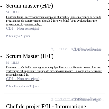
Scrum master (H/F)
59 - LILLE
Contexte Dans un environnement complexe et structuré, vous intervenez au sein de
programmes de transformation digitale à forte visibilité. Vous évoluez dans une
organisation à grande échelle,...
CDI - Non renseigné
Publié il y a 29 jours
Ajouter cette offre à ma sélection
CDI
Non renseigné
Scrum Master (H/F)
59 - LILLE
Contexte : Il s'agit d'accompagner une équipe lilloise sur différents projets. L'aspect
systémique est important : l'équipe de dev est assez mature. La complexité se trouve
essentiellement à la...
CDI - Non renseigné
Publié il y a plus de 30 jours
Ajouter cette offre à ma sélection
CDI
Non renseigné
Chef de projet F/H - Informatique