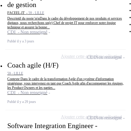
de gestion
FACEEL-IT -
59 - LILLE
Descriptif du poste:\n\nDans le cadre du développement de nos produits et services
digitaux, nous recherchons un(e) Chef de projet IT pour renforcer notre équipe
technique et assurer la bonne...
CDI - Non renseigné
Publié il y a 3 jours
Ajouter cette offre à ma sélection
CDI
Non renseigné
Coach agile (H/F)
59 - LILLE
Contexte Dans le cadre de la transformation Agile d'un système d'information
stratégique, vous intervenez en tant que Coach Agile afin d'accompagner les équipes,
les Product Owners et les parties...
CDI - Non renseigné
Publié il y a 29 jours
Ajouter cette offre à ma sélection
CDI
Non renseigné
Software Integration Engineer -