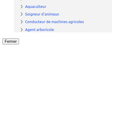
Fermer
Fermer
le détail de l'offre
/
Offre
sur
Offre précéden