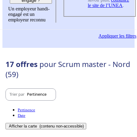
engagé ?
le site de l’UNEA
.
Un employeur handi-
engagé est un
employeur reconnu
Appliquer
les filtres
17 offres
pour Scrum master - Nord
(59)
Trier par
Pertinence
Pertinence
Date
Afficher la carte
(contenu non-accessible)