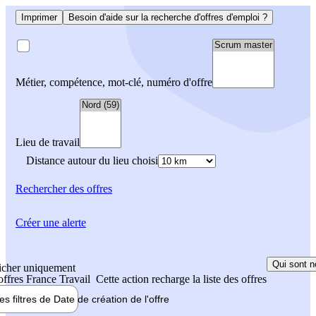
Imprimer
Besoin d'aide sur la recherche d'offres d'emploi ?
Métier, compétence, mot-clé, numéro d'offre
Lieu de travail
Distance autour du lieu choisi
Rechercher
des offres
Créer une alerte
Qui sont n
icher uniquement
 offres France Travail
Cette action recharge la liste des offres
les filtres de
Date de création
de l'offre