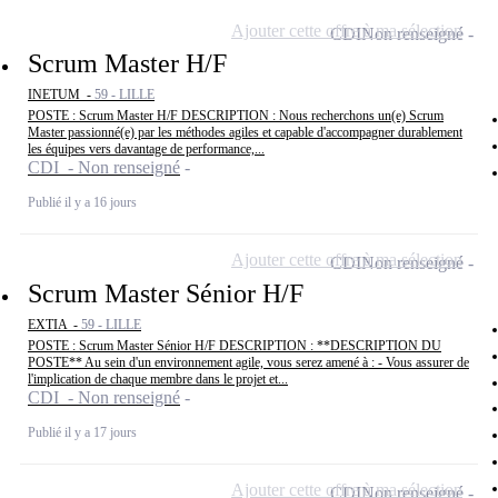
Ajouter cette offre à ma sélection
CDI
Non renseigné
Scrum Master H/F
INETUM -
59 - LILLE
POSTE : Scrum Master H/F DESCRIPTION : Nous recherchons un(e) Scrum
Master passionné(e) par les méthodes agiles et capable d'accompagner durablement
les équipes vers davantage de performance,...
CDI - Non renseigné
Publié il y a 16 jours
Ajouter cette offre à ma sélection
CDI
Non renseigné
Scrum Master Sénior H/F
EXTIA -
59 - LILLE
POSTE : Scrum Master Sénior H/F DESCRIPTION : **DESCRIPTION DU
POSTE** Au sein d'un environnement agile, vous serez amené à : - Vous assurer de
l'implication de chaque membre dans le projet et...
CDI - Non renseigné
Publié il y a 17 jours
Ajouter cette offre à ma sélection
CDI
Non renseigné