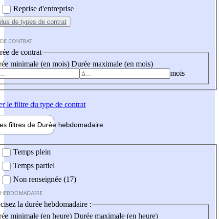
Reprise d'entreprise
plus
de types de contrat
 DE CONTRAT
ée de contrat
ée minimale (en mois)
Durée maximale (en mois)
mois
er
le filtre du type de contrat
les filtres de
Durée hebdo
madaire
 hebdomadaire
Temps plein
Temps partiel
Non renseignée (17)
 HEBDOMADAIRE
cisez la durée hebdomadaire :
ée minimale (en heure)
Durée maximale (en heure)