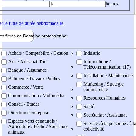
heures
er
le filtre de durée hebdomadaire
les filtres de
Domaine pro
fessionnel
ne professionel
Achats / Comptabilité / Gestion
Industrie
Arts / Artisanat d'art
Informatique /
Télécommunication (17)
Banque / Assurance
Installation / Maintenance
Bâtiment / Travaux Publics
Marketing / Stratégie
Commerce / Vente
commerciale
Communication / Multimédia
Ressources Humaines
Conseil / Etudes
Santé
Direction d'entreprise
Secrétariat / Assistanat
Espaces verts et naturels /
Services à la personne / à l
Agriculture / Pêche / Soins aux
collectivité
animaux