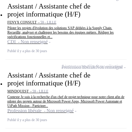
Assistant / Assistante chef de
projet informatique (H/F)
FENYX CONSULT -
59 - LILLE
Piloter les projets d'évolution des solutions SAP dédiées à la Supply Chain.
Recueillir, analyser et challenger les besoins des équipes métiers. Rédiger les
spécifications fonctionnelles et...
CDI - Non renseigné
Publié il y a plus de 30 jours
Ajouter cette offre à ma sélection
Profession libérale
Non renseigné
Assistant / Assistante chef de
projet informatique (H/F)
MINDQUEST -
59 - LILLE
Contexte Je suis à la recherche d'un chef de projet technique pour notre client afin de
piloter des projets autour de Microsoft Power Apps, Microsoft Power Automate et
UiPath Mission - Participer...
Profession libérale - Non renseigné
Publié il y a plus de 30 jours