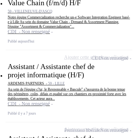
Value Chain (f/m/d) H/F
59 - VILLENEUVE-D'ASCQ
Notre équipe Commercialization recherche un-e Software Integration Engineer basé-
e à Lille Au sein du domaine Value Chain - Demand & Assortment Planning,
l'équipe "Assortment & Commercialization"...
CDI - Non renseigné
Publié aujourd'hui
Ajouter cette offre à ma sélection
CDI
Non renseigné
Assistant / Assistante chef de
projet informatique (H/F)
ARDEMIS PARTNERS -
59 - LILLE
Au sein de l'équipe c?ur, le Responsable « Bascule" s?assurera de la bonne tenue
des périmètres, coûts, délais et qualité sur ces chantiers en proximité forte avec les
établissements. Cet acteur aura...
CDI - Non renseigné
Publié il y a 7 jours
Ajouter cette offre à ma sélection
Profession libérale
Non renseigné