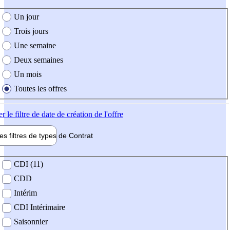
e création de l'offre
Un jour
Trois jours
Une semaine
Deux semaines
Un mois
Toutes les offres
er
le filtre de date de création de l'offre
les filtres de types de
Contrat
de contrat
CDI (11)
CDD
Intérim
CDI Intérimaire
Saisonnier