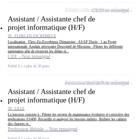
Ajouter cette offre à ma sélection
CDI
Non renseigné
Assistant / Assistante chef de
projet informatique (H/F)
59 - FLERS-EN-ESCREBIEUX
Localisation : Flers-En-Escrebieux Démarrage : ASAP Durée : 1 an Projet
internationale. Anglais nécessaire Descriptif de Missions : Piloter les différents
partenaires afin de respecter les délais et...
CDI - Non renseigné
Publié il y a plus de 30 jours
Ajouter cette offre à ma sélection
Profession libérale
Non renseigné
Assistant / Assistante chef de
projet informatique (H/F)
59 - LILLE
La mission consiste à : Piloter les projets de maintenance évolutive et corrective des
applications AS400, Recueillir et analyser les besoins métiers, Rédiger les cahiers
des charges et...
Profession libérale - Non renseigné
Publié il y a plus de 30 jours