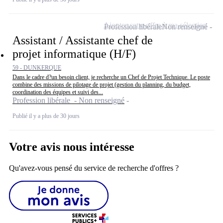
Ajouter cette offre à ma sélection
Profession libérale
Non renseigné
Assistant / Assistante chef de
projet informatique (H/F)
59 - DUNKERQUE
Dans le cadre d?un besoin client, je recherche un Chef de Projet Technique. Le poste
combine des missions de pilotage de projet (gestion du planning, du budget,
coordination des équipes et suivi des...
Profession libérale - Non renseigné
Publié il y a plus de 30 jours
Votre avis nous intéresse
Qu'avez-vous pensé du service de recherche d'offres ?