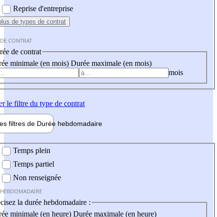
Reprise d'entreprise
plus
de types de contrat
 DE CONTRAT
ée de contrat
ée minimale (en mois)
Durée maximale (en mois)
mois
er
le filtre du type de contrat
les filtres de
Durée hebdo
madaire
 hebdomadaire
Temps plein
Temps partiel
Non renseignée
 HEBDOMADAIRE
cisez la durée hebdomadaire :
ée minimale (en heure)
Durée maximale (en heure)