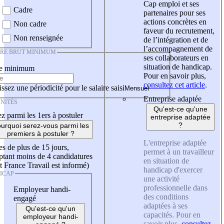
Cap emploi et ses
Cadre
partenaires pour ses
actions concrètes en
Non cadre
faveur du recrutement,
Non renseignée
de l’intégration et de
l’accompagnement de
IRE BRUT MINIMUM
ses collaborateurs en
situation de handicap.
re minimum
Pour en savoir plus,
consultez cet article
.
ssez une périodicité pour le salaire saisi
Entreprise adaptée
NITÉS
Qu'est-ce qu'une
z parmi les 1ers à postuler
entreprise adaptée
?
urquoi serez-vous parmi les
premiers à postuler ?
L'entreprise adaptée
es de plus de 15 jours,
permet à un travailleur
tant moins de 4 candidatures
en situation de
t France Travail est informé)
handicap d'exercer
ICAP
une activité
professionnelle dans
Employeur handi-
des conditions
engagé
adaptées à ses
Qu'est-ce qu'un
capacités. Pour en
employeur handi-
savoir plus,
consultez