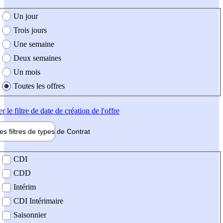
e création de l'offre
Un jour
Trois jours
Une semaine
Deux semaines
Un mois
Toutes les offres
er
le filtre de date de création de l'offre
les filtres de types de
Contrat
de contrat
CDI
CDD
Intérim
CDI Intérimaire
Saisonnier