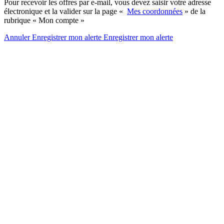
Pour recevoir les offres par e-mail, vous devez saisir votre adresse
électronique et la valider sur la page «
Mes coordonnées
» de la
rubrique « Mon compte »
Annuler
Enregistrer mon alerte
Enregistrer
mon alerte