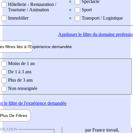
Spectacle
Hôtellerie - Restauration /
Tourisme / Animation
Sport
Immobilier
Transport / Logistique
Appliquer
le filtre du domaine professi
es filtres liés à l'
Expérience
demandée
ience demandée
Moins de 1 an
De 1 à 3 ans
Plus de 3 ans
Non renseignée
er
le filtre de l'expérience demandée
Plus De
Filtres
IFICATION
par France travail,