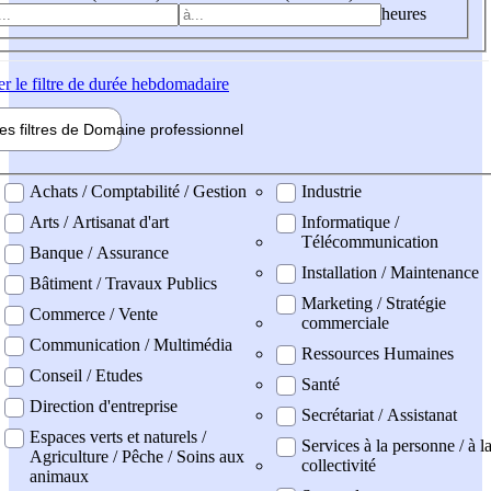
heures
er
le filtre de durée hebdomadaire
les filtres de
Domaine pro
fessionnel
ne professionel
Achats / Comptabilité / Gestion
Industrie
Arts / Artisanat d'art
Informatique /
Télécommunication
Banque / Assurance
Installation / Maintenance
Bâtiment / Travaux Publics
Marketing / Stratégie
Commerce / Vente
commerciale
Communication / Multimédia
Ressources Humaines
Conseil / Etudes
Santé
Direction d'entreprise
Secrétariat / Assistanat
Espaces verts et naturels /
Services à la personne / à l
Agriculture / Pêche / Soins aux
collectivité
animaux