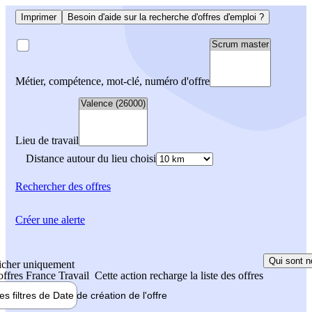
Imprimer
Besoin d'aide sur la recherche d'offres d'emploi ?
Métier, compétence, mot-clé, numéro d'offre
Lieu de travail
Distance autour du lieu choisi
Rechercher
des offres
Créer une alerte
Qui sont n
icher uniquement
 offres France Travail
Cette action recharge la liste des offres
les filtres de
Date de création
de l'offre