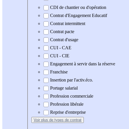
CDI de chantier ou d'opération
Contrat d'Engagement Educatif
Contrat intermittent
Contrat pacte
Contrat d'usage
CUI - CAE
CUI - CIE
Engagement à servir dans la réserve
Franchise
Insertion par l'activ.éco.
Portage salarial
Profession commerciale
Profession libérale
Reprise d'entreprise
Voir plus
de types de contrat