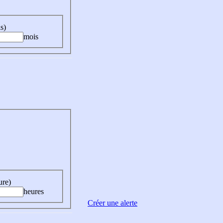
s)
mois
ure)
heures
Créer une alerte