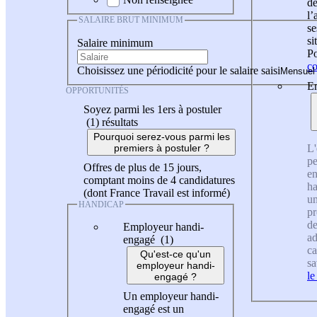
de
l
SALAIRE BRUT MINIMUM
se
si
Salaire minimum
Po
co
Choisissez une périodicité pour le salaire saisi
En
OPPORTUNITÉS
Soyez parmi les 1ers à postuler
(1)
résultats
Pourquoi serez-vous parmi les
L'
premiers à postuler ?
pe
Offres de plus de 15 jours,
en
comptant moins de 4 candidatures
ha
(dont France Travail est informé)
un
HANDICAP
pr
de
Employeur handi-
ad
engagé (1)
ca
Qu'est-ce qu'un
sa
employeur handi-
le
engagé ?
Un employeur handi-
engagé est un