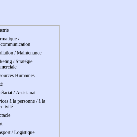
strie
rmatique /
écommunication
allation / Maintenance
eting / Stratégie
merciale
sources Humaines
té
étariat / Assistanat
ices à la personne / à la
ectivité
ctacle
rt
sport / Logistique