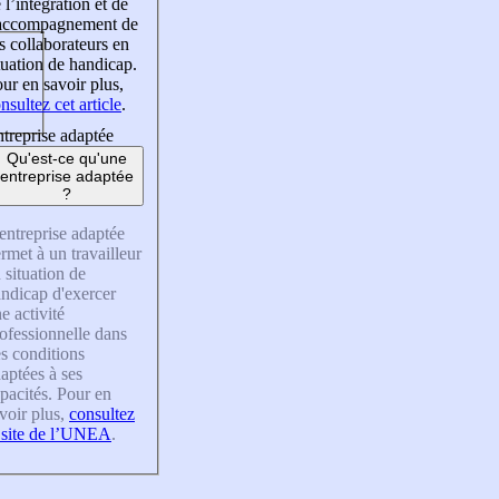
 l’intégration et de
’accompagnement de
s collaborateurs en
tuation de handicap.
ur en savoir plus,
nsultez cet article
.
treprise adaptée
Qu'est-ce qu'une
entreprise adaptée
?
entreprise adaptée
rmet à un travailleur
 situation de
ndicap d'exercer
e activité
ofessionnelle dans
s conditions
aptées à ses
pacités. Pour en
voir plus,
consultez
 site de l’UNEA
.