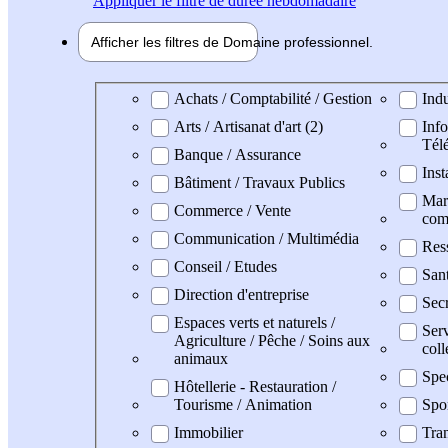
Appliquer
le filtre de durée hebdomadaire
Afficher les filtres de
Domaine pro
fessionnel
Domaine professionel
Achats / Comptabilité / Gestion
Indu
Arts / Artisanat d'art (2)
Info
Tél
Banque / Assurance
Inst
Bâtiment / Travaux Publics
Mark
Commerce / Vente
com
Communication / Multimédia
Res
Conseil / Etudes
San
Direction d'entreprise
Secr
Espaces verts et naturels /
Serv
Agriculture / Pêche / Soins aux
coll
animaux
Spe
Hôtellerie - Restauration /
Tourisme / Animation
Spo
Immobilier
Tran