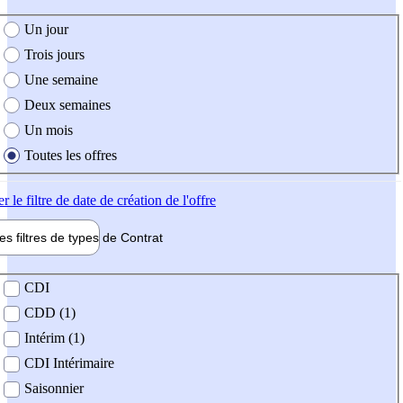
e création de l'offre
Un jour
Trois jours
Une semaine
Deux semaines
Un mois
Toutes les offres
er
le filtre de date de création de l'offre
les filtres de types de
Contrat
de contrat
CDI
CDD (1)
Intérim (1)
CDI Intérimaire
Saisonnier