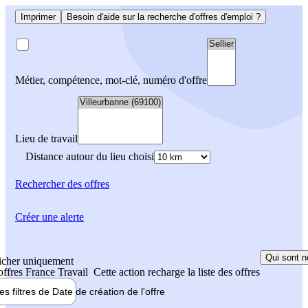
Imprimer
Besoin d'aide sur la recherche d'offres d'emploi ?
Métier, compétence, mot-clé, numéro d'offre
Lieu de travail
Distance autour du lieu choisi
Rechercher
des offres
Créer une alerte
Qui sont n
icher uniquement
 offres France Travail
Cette action recharge la liste des offres
les filtres de
Date de création
de l'offre