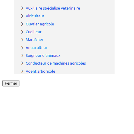
Fermer
Fermer
le détail de l'offre
/
Offre
sur
Offre précéden