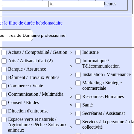
heures
er
le filtre de durée hebdomadaire
les filtres de
Domaine pro
fessionnel
ne professionel
Achats / Comptabilité / Gestion
Industrie
Arts / Artisanat d'art (2)
Informatique /
Télécommunication
Banque / Assurance
Installation / Maintenance
Bâtiment / Travaux Publics
Marketing / Stratégie
Commerce / Vente
commerciale
Communication / Multimédia
Ressources Humaines
Conseil / Etudes
Santé
Direction d'entreprise
Secrétariat / Assistanat
Espaces verts et naturels /
Services à la personne / à l
Agriculture / Pêche / Soins aux
collectivité
animaux