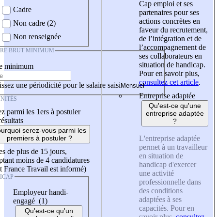
Cap emploi et ses
Cadre
partenaires pour ses
actions concrètes en
Non cadre (2)
faveur du recrutement,
Non renseignée
de l’intégration et de
l’accompagnement de
IRE BRUT MINIMUM
ses collaborateurs en
situation de handicap.
re minimum
Pour en savoir plus,
consultez cet article
.
ssez une périodicité pour le salaire saisi
Entreprise adaptée
NITÉS
Qu'est-ce qu'une
z parmi les 1ers à postuler
entreprise adaptée
résultats
?
urquoi serez-vous parmi les
L'entreprise adaptée
premiers à postuler ?
permet à un travailleur
es de plus de 15 jours,
en situation de
tant moins de 4 candidatures
handicap d'exercer
t France Travail est informé)
une activité
ICAP
professionnelle dans
des conditions
Employeur handi-
adaptées à ses
engagé (1)
capacités. Pour en
Qu'est-ce qu'un
savoir plus,
consultez