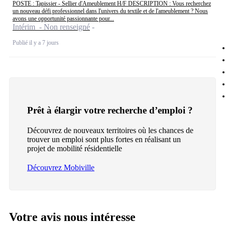
POSTE : Tapissier - Sellier d'Ameublement H/F DESCRIPTION : Vous recherchez
un nouveau défi professionnel dans l'univers du textile et de l'ameublement ? Nous
avons une opportunité passionnante pour...
Intérim - Non renseigné
Publié il y a 7 jours
Prêt à élargir votre recherche d’emploi ?
Découvrez de nouveaux territoires où les chances de
trouver un emploi sont plus fortes en réalisant un
projet de mobilité résidentielle
Découvrez Mobiville
Votre avis nous intéresse