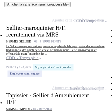
Afficher la carte
(contenu non-accessible)
Ajouter cette offre à ma sélection
CDD
Temps plein
Sellier-maroquinier H/F.
recrutement via MRS
HERMES SELLIER -
69 - PIERRE BENITE
Le Sellier-maroquinier est une personne capable de fabriquer, selon des savoir-faire
traditionnels, des objets de sellerie et de maroquinerie. Le sellier-maroquinier
effectue à la main l'ensemble des...
CDD - Temps plein
Publié il y a 23 jours
Soyez parmi les 1ers à postuler
Employeur handi-engagé
Ajouter cette offre à ma sélection
Intérim
Non renseigné
Tapissier - Sellier d'Ameublement
H/F
SAMSIC EMPLOI -
69 - MEYZIEU