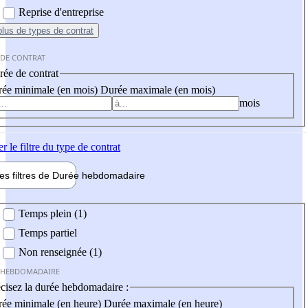
Reprise d'entreprise
plus
de types de contrat
 DE CONTRAT
ée de contrat
ée minimale (en mois)
Durée maximale (en mois)
mois
er
le filtre du type de contrat
les filtres de
Durée hebdo
madaire
 hebdomadaire
Temps plein (1)
Temps partiel
Non renseignée (1)
 HEBDOMADAIRE
cisez la durée hebdomadaire :
ée minimale (en heure)
Durée maximale (en heure)