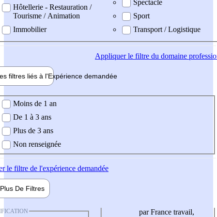
Spectacle
Hôtellerie - Restauration /
Tourisme / Animation
Sport
Immobilier
Transport / Logistique
Appliquer
le filtre du domaine professi
es filtres liés à l'
Expérience
demandée
ience demandée
Moins de 1 an
De 1 à 3 ans
Plus de 3 ans
Non renseignée
er
le filtre de l'expérience demandée
Plus De
Filtres
IFICATION
par France travail,