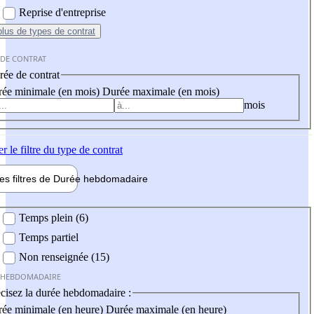
Reprise d'entreprise
plus
de types de contrat
 DE CONTRAT
ée de contrat
ée minimale (en mois)
Durée maximale (en mois)
mois
er
le filtre du type de contrat
les filtres de
Durée hebdo
madaire
 hebdomadaire
Temps plein (6)
Temps partiel
Non renseignée (15)
 HEBDOMADAIRE
cisez la durée hebdomadaire :
ée minimale (en heure)
Durée maximale (en heure)