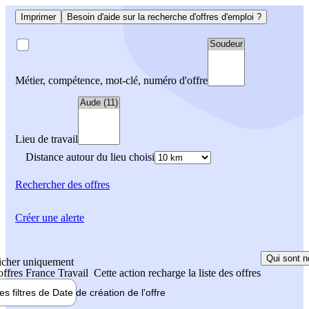
Imprimer
Besoin d'aide sur la recherche d'offres d'emploi ?
Métier, compétence, mot-clé, numéro d'offre
Lieu de travail
Distance autour du lieu choisi
Rechercher
des offres
Créer une alerte
Qui sont n
icher uniquement
 offres France Travail
Cette action recharge la liste des offres
les filtres de
Date de création
de l'offre