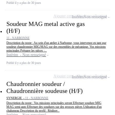
Publié il y a plus de 30 jours
Ajouter cette offre à ma sélection
Intérim
Non renseigné
Soudeur MAG metal active gas
(H/F)
11 - NARBONNE
Description du poste : Au sein d'un atelier à Narbonne, vous intervenez en tant que
soudeur chaudronnier MIG/MAG sur des ensembles de mécanique. Vos missions
principales Préparer les pièces :...
Intérim - Non renseigné
Publié il y a plus de 30 jours
Ajouter cette offre à ma sélection
Intérim
Non renseigné
Chaudronnier soudeur /
Chaudronnière soudeuse (H/F)
SYNERGIE -
11 - NARBONNE
Description du poste : Vos missions principales seront Effectuer soudure MIG
MAG semi auto Effectuer des soudures sur des grosses pièces Utilisation d'un
chalumeau Description du profil : Réaliser...
Intérim - Non renseigné