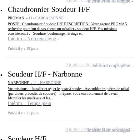
Intérim
Non renseigné
Chaudronnier Soudeur H/F
PROMAN -
11 - CARCASSONNE
POSTE : Chaudronnier Soudeur H/F DESCRIPTION : Votre agence PROMAN
recherche pour l'un de ses clients un métallier / soudeur H/F. Vos missions
consisteront à : - Soudure, boulonnage, rivetage et...
Intérim - Non renseigné
Publié il y a 10 jours
Ajouter cette offre à ma sélection
Intérim
Temps plein
Soudeur H/F - Narbonne
NARBONNE -
11 - NARBONNE
Vos missions: - Installer et régler le poste à souder - Assembler les pièces de métal
(par divers procédés de soudure) - Préparer votre environnement de travail -
Identifier les matériaux et les...
Intérim - Temps plein
Publié il y a 11 jours
Ajouter cette offre à ma sélection
Intérim
Non renseigné
Soudeur H/F