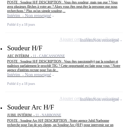
POSTE : Soudeur H/F DESCRIPTION : Vous êtes soudeur, mais pas que ? Vous
avez plusieurs flèches à votre arc ? Alors vous êtes peut-être la personne que nous
recherchons ! Plus qu'un simple soudeur,...
Intérim - Non renseigné
Publié il y a 18 jours
Ajouter cette offre à ma sélection
Intérim
Non renseigné
Soudeur H/F
AEC INTÉRIM -
11 - CARCASSONNE
POSTE : Soudeur H/F DESCRIPTION : Vous êtes passionné(e) par la soudure et
maîtrisez parfaitement le procédé TIG ? Cette opportunité est faite pour vous ! Notre
agence d'intérim recrute pour l'un de...
Intérim - Non renseigné
Publié il y a 18 jours
Ajouter cette offre à ma sélection
Intérim
Non renseigné
Soudeur Arc H/F
JUBIL INTÉRIM -
11 - NARBONNE
POSTE : Soudeur Arc H/F DESCRIPTION : Notre agence Jubil Narbonne
recherche pour l'un de ses clients, un Soudeur Arc (H/F) pour intervenir sur un