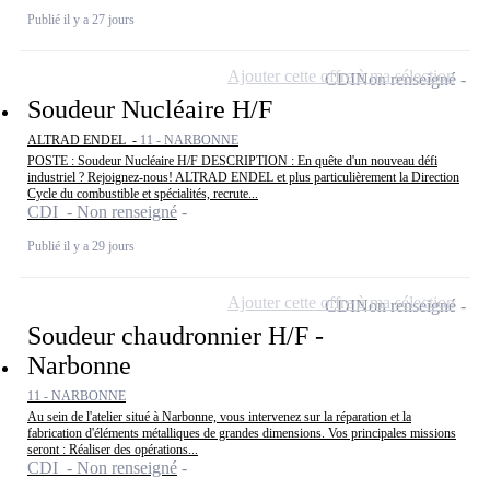
Publié il y a 27 jours
Ajouter cette offre à ma sélection
CDI
Non renseigné
Soudeur Nucléaire H/F
ALTRAD ENDEL -
11 - NARBONNE
POSTE : Soudeur Nucléaire H/F DESCRIPTION : En quête d'un nouveau défi
industriel ? Rejoignez-nous! ALTRAD ENDEL et plus particulièrement la Direction
Cycle du combustible et spécialités, recrute...
CDI - Non renseigné
Publié il y a 29 jours
Ajouter cette offre à ma sélection
CDI
Non renseigné
Soudeur chaudronnier H/F -
Narbonne
11 - NARBONNE
Au sein de l'atelier situé à Narbonne, vous intervenez sur la réparation et la
fabrication d'éléments métalliques de grandes dimensions. Vos principales missions
seront : Réaliser des opérations...
CDI - Non renseigné