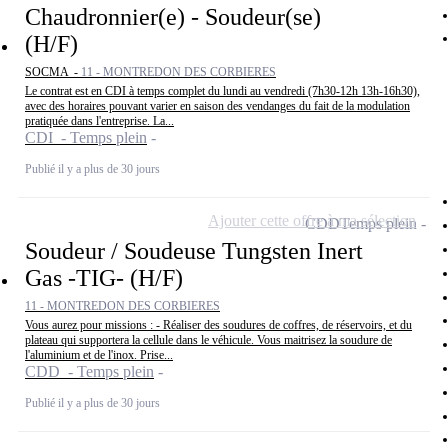
Chaudronnier(e) - Soudeur(se)
(H/F)
SOCMA -
11 - MONTREDON DES CORBIERES
Le contrat est en CDI à temps complet du lundi au vendredi (7h30-12h 13h-16h30),
avec des horaires pouvant varier en saison des vendanges du fait de la modulation
pratiquée dans l'entreprise. La...
CDI - Temps plein
Publié il y a plus de 30 jours
Ajouter cette offre à ma sélection
CDD
Temps plein
Soudeur / Soudeuse Tungsten Inert
Gas -TIG- (H/F)
11 - MONTREDON DES CORBIERES
Vous aurez pour missions : - Réaliser des soudures de coffres, de réservoirs, et du
plateau qui supportera la cellule dans le véhicule. Vous maitrisez la soudure de
l'aluminium et de l'inox. Prise...
CDD - Temps plein
Publié il y a plus de 30 jours