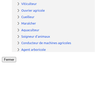
Fermer
Fermer
le détail de l'offre
/
Offre
sur
Offre précéden