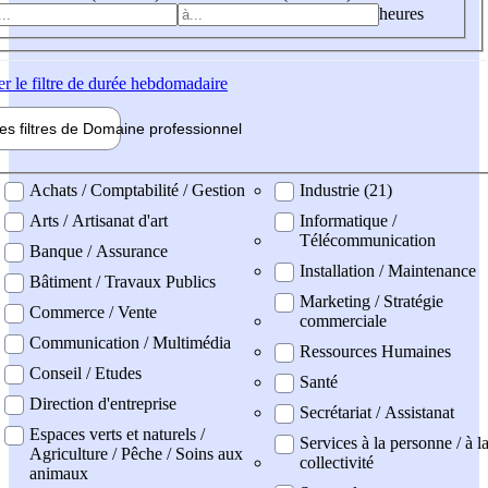
heures
er
le filtre de durée hebdomadaire
les filtres de
Domaine pro
fessionnel
ne professionel
Achats / Comptabilité / Gestion
Industrie (21)
Arts / Artisanat d'art
Informatique /
Télécommunication
Banque / Assurance
Installation / Maintenance
Bâtiment / Travaux Publics
Marketing / Stratégie
Commerce / Vente
commerciale
Communication / Multimédia
Ressources Humaines
Conseil / Etudes
Santé
Direction d'entreprise
Secrétariat / Assistanat
Espaces verts et naturels /
Services à la personne / à l
Agriculture / Pêche / Soins aux
collectivité
animaux