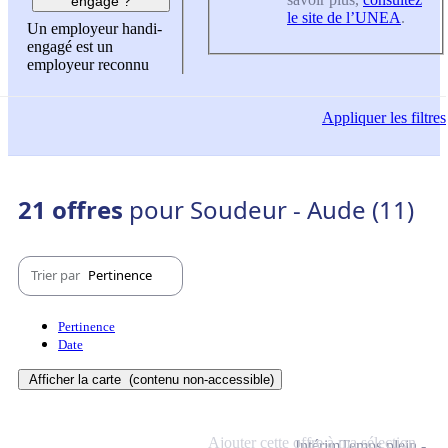
engagé ?
le site de l’UNEA
.
Un employeur handi-
engagé est un
employeur reconnu
Appliquer
les filtres
21 offres
pour Soudeur - Aude (11)
Trier par
Pertinence
Pertinence
Date
Afficher la carte
(contenu non-accessible)
Ajouter cette offre à ma sélection
Intérim
Temps plein