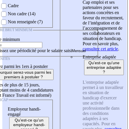
Cap emploi et ses
Cadre
partenaires pour ses
actions concrètes en
Non cadre (14)
faveur du recrutement,
Non renseignée (7)
de l’intégration et de
l’accompagnement de
IRE BRUT MINIMUM
ses collaborateurs en
situation de handicap.
re minimum
Pour en savoir plus,
consultez cet article
.
ssez une périodicité pour le salaire saisi
Entreprise adaptée
NITÉS
Qu'est-ce qu'une
z parmi les 1ers à postuler
entreprise adaptée
?
urquoi serez-vous parmi les
premiers à postuler ?
L'entreprise adaptée
es de plus de 15 jours,
permet à un travailleur
tant moins de 4 candidatures
en situation de
t France Travail est informé)
handicap d'exercer
ICAP
une activité
professionnelle dans
Employeur handi-
des conditions
engagé
adaptées à ses
Qu'est-ce qu'un
capacités. Pour en
employeur handi-
savoir plus,
consultez