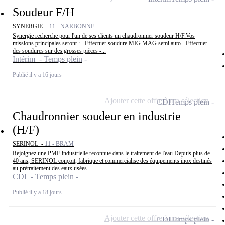
Soudeur F/H
SYNERGIE -
11 - NARBONNE
Synergie recherche pour l'un de ses clients un chaudronnier soudeur H/F.Vos
missions principales seront : - Effectuer soudure MIG MAG semi auto - Effectuer
des soudures sur des grosses pièces -...
Intérim - Temps plein
Publié il y a 16 jours
Ajouter cette offre à ma sélection
CDI
Temps plein
Chaudronnier soudeur en industrie
(H/F)
SERINOL -
11 - BRAM
Rejoignez une PME industrielle reconnue dans le traitement de l'eau Depuis plus de
40 ans, SERINOL conçoit, fabrique et commercialise des équipements inox destinés
au prétraitement des eaux usées...
CDI - Temps plein
Publié il y a 18 jours
Ajouter cette offre à ma sélection
CDI
Temps plein