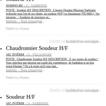
DOMINO RH -
11 - NARBONNE
POSTE : Soudeur H/F DESCRIPTION : L'agence Domino Missions Narbonne
recherche pour l'un de ses clients, un soudeur (H/F) en Aluminium (TIG/MIG). Vos
missions : - Soudures de structures en...
Intérim - Non renseigné
Publié il y a 16 jours
Ajouter cette offre à ma sélection
Intérim
Non renseigné
Chaudronnier Soudeur H/F
AEC INTÉRIM -
11 - VILLASAVARY
POSTE : Chaudronnier Soudeur H/F DESCRIPTION : À vos postes de soudure !
Vous cherchez une mission qui soude des compétences, de l'ambition et un bon
esprit d'équipe ? On a le poste qu'il vous faut...
Intérim - Non renseigné
Publié il y a 18 jours
Ajouter cette offre à ma sélection
Intérim
Non renseigné
Soudeur H/F
AEC INTÉRIM -
11 - NARBONNE