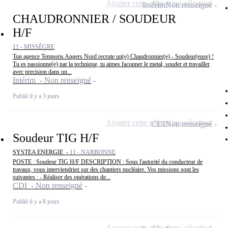
Ajouter cette offre à ma sélection
Intérim
Non renseigné
CHAUDRONNIER / SOUDEUR
H/F
11 - MISSÈGRE
Ton agence Temporis Angers Nord recrute un(e) Chaudronnier(e) - Soudeur(euse) !
Tu es passionne(e) par la technique, tu aimes faconner le metal, souder et travailler
avec precision dans un...
Intérim - Non renseigné
Publié il y a 3 jours
Ajouter cette offre à ma sélection
CDI
Non renseigné
Soudeur TIG H/F
SYSTEA ENERGIE -
11 - NARBONNE
POSTE : Soudeur TIG H/F DESCRIPTION : Sous l'autorité du conducteur de
travaux, vous interviendriez sur des chantiers nucléaire. Vos missions sont les
suivantes : - Réaliser des opérations de...
CDI - Non renseigné
Publié il y a 8 jours
Ajouter cette offre à ma sélection