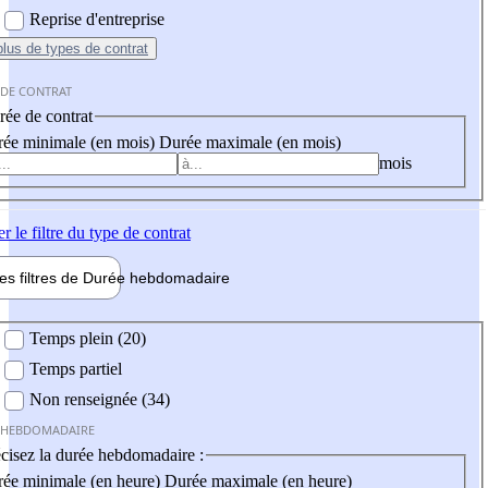
Reprise d'entreprise
plus
de types de contrat
 DE CONTRAT
ée de contrat
ée minimale (en mois)
Durée maximale (en mois)
mois
er
le filtre du type de contrat
les filtres de
Durée hebdo
madaire
 hebdomadaire
Temps plein (20)
Temps partiel
Non renseignée (34)
 HEBDOMADAIRE
cisez la durée hebdomadaire :
ée minimale (en heure)
Durée maximale (en heure)