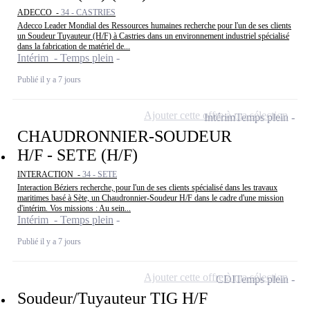
ADECCO -
34 - CASTRIES
Adecco Leader Mondial des Ressources humaines recherche pour l'un de ses clients
un Soudeur Tuyauteur (H/F) à Castries dans un environnement industriel spécialisé
dans la fabrication de matériel de...
Intérim - Temps plein
Publié il y a 7 jours
Ajouter cette offre à ma sélection
Intérim
Temps plein
CHAUDRONNIER-SOUDEUR
H/F - SETE (H/F)
INTERACTION -
34 - SETE
Interaction Béziers recherche, pour l'un de ses clients spécialisé dans les travaux
maritimes basé à Sète, un Chaudronnier-Soudeur H/F dans le cadre d'une mission
d'intérim. Vos missions : Au sein...
Intérim - Temps plein
Publié il y a 7 jours
Ajouter cette offre à ma sélection
CDI
Temps plein
Soudeur/Tuyauteur TIG H/F