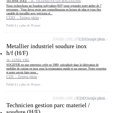
TECHNICTOLE -
34 - VILLENEUVE LES MAGUELONE
Nous recherchons un Soudeur polyvalent (H/F) pour rejoindre notre atelier de 7
personnes . Vous devez avoir une compréhension en lecture de plan et vous êtes
capable de travailler avec précision et...
CDD - Temps plein
Publié il y a plus de 30 jours
Ajouter cette offre à ma sélection
CDI
Temps plein
Metallier industriel soudure inox
h/f (H/F)
34 - LUNEL VIEL
SOGEFER est une entreprise créée en 1989, spécialisée dans la fabrication de
mobilier de cuisine en inox pour la restauration rapide et sur mesure. Notre expertise
et notre savoir-faire nous...
CDI - Temps plein
Publié il y a plus de 30 jours
Ajouter cette offre à ma sélection
CDD
Temps plein
Technicien gestion parc materiel /
soudure (H/F)