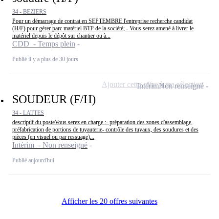
34 - BEZIERS
Pour un démarrage de contrat en SEPTEMBRE l'entreprise recherche candidat
(H/F) pour gérer parc matériel BTP de la société; - Vous serez amené à livrer le
matériel depuis le dépôt sur chantier ou à...
CDD - Temps plein
Publié il y a plus de 30 jours
Ajouter cette offre à ma sélection
Intérim
Non renseigné
SOUDEUR (F/H)
34 - LATTES
descriptif du posteVous serez en charge :- préparation des zones d'assemblage,
préfabrication de portions de tuyauterie- contrôle des tuyaux, des soudures et des
pièces (en visuel ou par ressuage)...
Intérim - Non renseigné
Publié aujourd'hui
Afficher les 20 offres suivantes