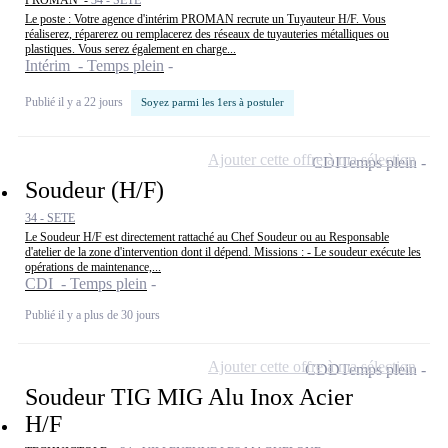
PROMAN -
34 - SÈTE
Le poste : Votre agence d'intérim PROMAN recrute un Tuyauteur H/F. Vous
réaliserez, réparerez ou remplacerez des réseaux de tuyauteries métalliques ou
plastiques. Vous serez également en charge...
Intérim - Temps plein
Publié il y a 22 jours
Soyez parmi les 1ers à postuler
Ajouter cette offre à ma sélection
CDI
Temps plein
Soudeur (H/F)
34 - SETE
Le Soudeur H/F est directement rattaché au Chef Soudeur ou au Responsable
d'atelier de la zone d'intervention dont il dépend. Missions : - Le soudeur exécute les
opérations de maintenance,...
CDI - Temps plein
Publié il y a plus de 30 jours
Ajouter cette offre à ma sélection
CDD
Temps plein
Soudeur TIG MIG Alu Inox Acier
H/F