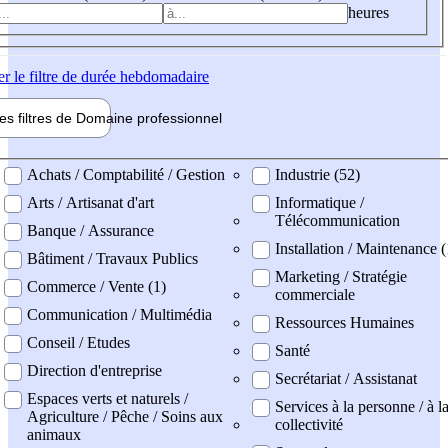
heures
er
le filtre de durée hebdomadaire
les filtres de
Domaine pro
fessionnel
ne professionel
Achats / Comptabilité / Gestion
Industrie (52)
Arts / Artisanat d'art
Informatique /
Télécommunication
Banque / Assurance
Installation / Maintenance (
Bâtiment / Travaux Publics
Marketing / Stratégie
Commerce / Vente (1)
commerciale
Communication / Multimédia
Ressources Humaines
Conseil / Etudes
Santé
Direction d'entreprise
Secrétariat / Assistanat
Espaces verts et naturels /
Services à la personne / à l
Agriculture / Pêche / Soins aux
collectivité
animaux