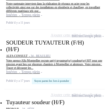
Notre partenaire intervient dans la réalisation de réseaux en acier pour les
collectivités ainsi que sur des installations en plomberie et chauffage, en travaillant
différents matériaux tels que...
Intérim - Temps plein
Publié il y a 11 jours
Ajouter cette offre à ma sélection
Intérim
Temps plein
SOUDEUR TUYAUTEUR (F/H)
(H/F)
ALFA CONSULT -
34 - BEAULIEU
Votre agence Alfa Montpellier recrute un(e) tuyauteur(se) soudeur(se) H/F pour une
mission ayant lieu sur plusieurs chantiers à Montpellier et alentours. Votre mission :
Tracer et découper les...
Intérim - Temps plein
Publié il y a 17 jours
Soyez parmi les 1ers à postuler
Ajouter cette offre à ma sélection
Intérim
Temps plein
Tuyauteur soudeur (H/F)