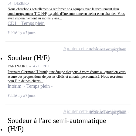
34 - BEZIERS
Nous cherchons actuellement à renforcer nos équipes avec le recrutement d'un
soudeur/tuyauteur TIG H/F, capable d'être autonome en atelier et en chantier. Vous
avez impérativement au moins 2 ans...
CDI - Temps plein
Publié il y a 7 jours
Ajouter cette offre à ma sélection
Intérim
Temps plein
Soudeur (H/F)
PARTNAIRE -
34 - PÉRET
Partnaire Clermont l'Hérault, une équipe d'experts à votre écoute au quotidien vous
assure des propositions de postes ciblés et un suivi personnalisé. Nous recrutons
pour l'un de nos clients...
Intérim - Temps plein
Publié il y a 7 jours
Ajouter cette offre à ma sélection
Intérim
Temps plein
Soudeur à l'arc semi-automatique
(H/F)