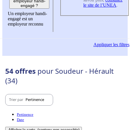
employeur handi-
le site de l’UNEA
.
engagé ?
Un employeur handi-
engagé est un
employeur reconnu
Appliquer
les filtres
54 offres
pour Soudeur - Hérault
(34)
Trier par
Pertinence
Pertinence
Date
Afficher la carte
(contenu non-accessible)