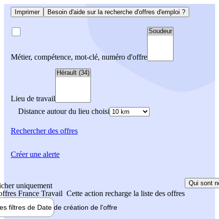
Imprimer
Besoin d'aide sur la recherche d'offres d'emploi ?
Métier, compétence, mot-clé, numéro d'offre
Lieu de travail
Distance autour du lieu choisi
Rechercher
des offres
Créer une alerte
Qui sont n
icher uniquement
 offres France Travail
Cette action recharge la liste des offres
les filtres de
Date de création
de l'offre