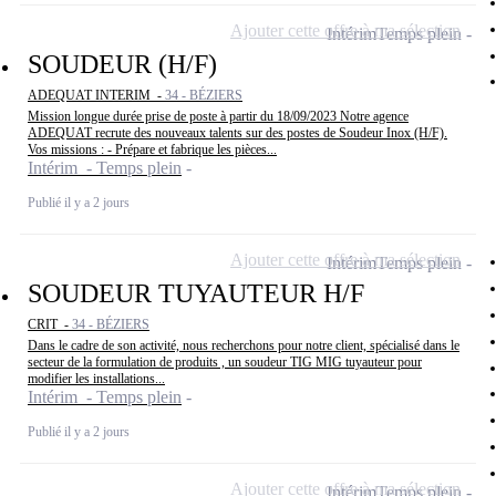
Ajouter cette offre à ma sélection
Intérim
Temps plein
SOUDEUR (H/F)
ADEQUAT INTERIM -
34 - BÉZIERS
Mission longue durée prise de poste à partir du 18/09/2023 Notre agence
ADEQUAT recrute des nouveaux talents sur des postes de Soudeur Inox (H/F).
Vos missions : - Prépare et fabrique les pièces...
Intérim - Temps plein
Publié il y a 2 jours
Ajouter cette offre à ma sélection
Intérim
Temps plein
SOUDEUR TUYAUTEUR H/F
CRIT -
34 - BÉZIERS
Dans le cadre de son activité, nous recherchons pour notre client, spécialisé dans le
secteur de la formulation de produits , un soudeur TIG MIG tuyauteur pour
modifier les installations...
Intérim - Temps plein
Publié il y a 2 jours
Ajouter cette offre à ma sélection
Intérim
Temps plein