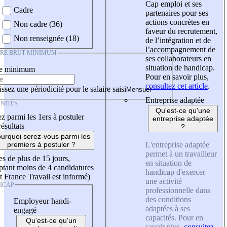
Cap emploi et ses
Cadre
partenaires pour ses
actions concrètes en
Non cadre (36)
faveur du recrutement,
Non renseignée (18)
de l’intégration et de
l’accompagnement de
IRE BRUT MINIMUM
ses collaborateurs en
situation de handicap.
re minimum
Pour en savoir plus,
consultez cet article
.
ssez une périodicité pour le salaire saisi
Entreprise adaptée
NITÉS
Qu'est-ce qu'une
z parmi les 1ers à postuler
entreprise adaptée
résultats
?
urquoi serez-vous parmi les
L'entreprise adaptée
premiers à postuler ?
permet à un travailleur
es de plus de 15 jours,
en situation de
tant moins de 4 candidatures
handicap d'exercer
t France Travail est informé)
une activité
ICAP
professionnelle dans
des conditions
Employeur handi-
adaptées à ses
engagé
capacités. Pour en
Qu'est-ce qu'un
savoir plus,
consultez