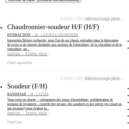
Ajouter cette offre à ma sélection
Intérim
Temps plein
Chaudronnier-soudeur H/F (H/F)
INTERACTION -
34 - CAZOULS LES BEZIERS
Interaction Béziers recherche, pour l'un de ses clients spécialisé dans la fabrication
de cuves et de citernes destinées aux secteurs de l'agriculture, de la viticulture et de la
viniculture, un...
Intérim - Temps plein
Publié aujourd'hui
Ajouter cette offre à ma sélection
Intérim
Temps plein
Soudeur (F/H)
RANDSTAD -
34 - LATTES
Vous serez en charge : - préparation des zones d'assemblage, préfabrication de
portions de tuyauterie - contrôle des tuyaux, des soudures et des pièces (en visuel ou
par ressuage) pour évaluer la...
Intérim - Temps plein
Publié hier