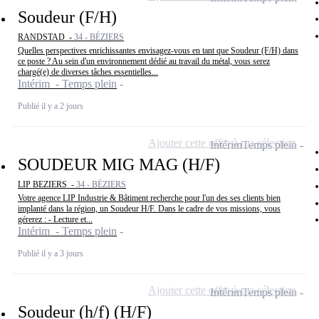
Soudeur (F/H)
RANDSTAD -
34 - BÉZIERS
Quelles perspectives enrichissantes envisagez-vous en tant que Soudeur (F/H) dans
ce poste ? Au sein d'un environnement dédié au travail du métal, vous serez
chargé(e) de diverses tâches essentielles...
Intérim - Temps plein
Publié il y a 2 jours
Ajouter cette offre à ma sélection
Intérim
Temps plein
SOUDEUR MIG MAG (H/F)
LIP BEZIERS -
34 - BÉZIERS
Votre agence LIP Industrie & Bâtiment recherche pour l'un des ses clients bien
implanté dans la région, un Soudeur H/F. Dans le cadre de vos missions, vous
gérerez : - Lecture et...
Intérim - Temps plein
Publié il y a 3 jours
Ajouter cette offre à ma sélection
Intérim
Temps plein
Soudeur (h/f) (H/F)