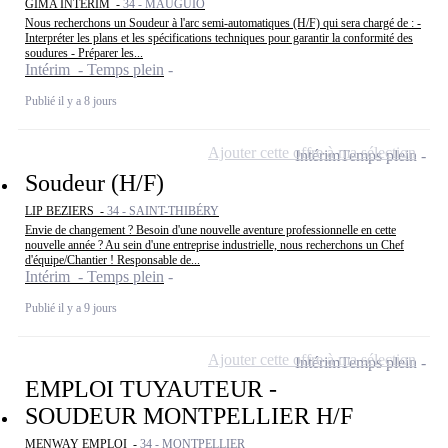
GIMA INTERIM -
34 - MAUGUIO
Nous recherchons un Soudeur à l'arc semi-automatiques (H/F) qui sera chargé de : -
Interpréter les plans et les spécifications techniques pour garantir la conformité des
soudures - Préparer les...
Intérim - Temps plein
Publié il y a 8 jours
Ajouter cette offre à ma sélection
Intérim
Temps plein
Soudeur (H/F)
LIP BEZIERS -
34 - SAINT-THIBÉRY
Envie de changement ? Besoin d'une nouvelle aventure professionnelle en cette
nouvelle année ? Au sein d'une entreprise industrielle, nous recherchons un Chef
d'équipe/Chantier ! Responsable de...
Intérim - Temps plein
Publié il y a 9 jours
Ajouter cette offre à ma sélection
Intérim
Temps plein
EMPLOI TUYAUTEUR -
SOUDEUR MONTPELLIER H/F
MENWAY EMPLOI -
34 - MONTPELLIER