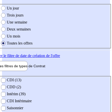
e création de l'offre
Un jour
Trois jours
Une semaine
Deux semaines
Un mois
Toutes les offres
er
le filtre de date de création de l'offre
les filtres de types de
Contrat
de contrat
CDI (13)
CDD (2)
Intérim (39)
CDI Intérimaire
Saisonnier