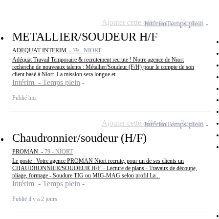
Ajouter cette offre à ma sélection
Intérim
Temps plein
METALLIER/SOUDEUR H/F
ADEQUAT INTERIM -
79 - NIORT
Adéquat Travail Temporaire & recrutement recrute ! Notre agence de Niort
recherche de nouveaux talents : Métallier/Soudeur (F/H) pour le compte de son
client basé à Niort. La mission sera longue et...
Intérim - Temps plein
Publié hier
Ajouter cette offre à ma sélection
Intérim
Temps plein
Chaudronnier/soudeur (H/F)
PROMAN -
79 - NIORT
Le poste : Votre agence PROMAN Niort recrute, pour un de ses clients un
CHAUDRONNIER/SOUDEUR H/F. - Lecture de plans - Travaux de découpe,
pliage, formage - Soudure TIG ou MIG-MAG selon profil La...
Intérim - Temps plein
Publié il y a 2 jours