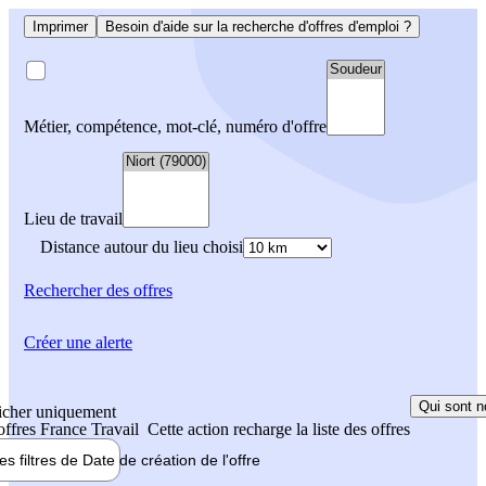
Imprimer
Besoin d'aide sur la recherche d'offres d'emploi ?
Métier, compétence, mot-clé, numéro d'offre
Lieu de travail
Distance autour du lieu choisi
Rechercher
des offres
Créer une alerte
Qui sont n
icher uniquement
 offres France Travail
Cette action recharge la liste des offres
les filtres de
Date de création
de l'offre