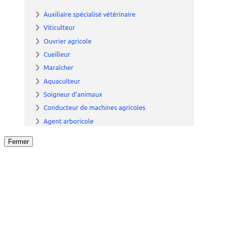
Fermer
Fermer
le détail de l'offre
/
Offre
sur
Offre précéden