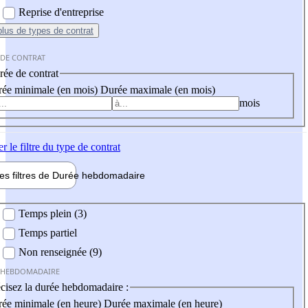
Reprise d'entreprise
plus
de types de contrat
 DE CONTRAT
ée de contrat
ée minimale (en mois)
Durée maximale (en mois)
mois
er
le filtre du type de contrat
les filtres de
Durée hebdo
madaire
 hebdomadaire
Temps plein (3)
Temps partiel
Non renseignée (9)
 HEBDOMADAIRE
cisez la durée hebdomadaire :
ée minimale (en heure)
Durée maximale (en heure)