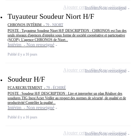
Ajouter cette offre à ma sélection
Intérim
Non renseigné
Tuyauteur Soudeur Niort H/F
CHRONOS INTÉRIM -
79 - NIORT
POSTE : Tuyauteur Soudeur Niort H/F DESCRIPTION : CHRONOS est l'un des
seuls réseaux d'agences d'emploi sous forme de société coopérative et participative
(SCOP). L'agence CHRONOS de Niort...
Intérim - Non renseigné
Publié il y a 16 jours
Ajouter cette offre à ma sélection
Intérim
Non renseigné
Soudeur H/F
FCA RECRUTEMENT -
79 - ÉCHIRÉ
POSTE : Soudeur H/F DESCRIPTION : Lire et interpréter un plan Réaliser des
soudures TIG Inox/Acier Veiller au respect des normes de sécurité, de qualité et de
productivité Contrôler la qualité...
Intérim - Non renseigné
Publié il y a 16 jours
Ajouter cette offre à ma sélection
Intérim
Non renseigné