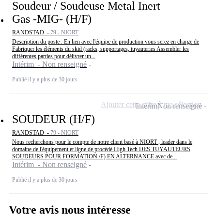
Soudeur / Soudeuse Metal Inert
Gas -MIG- (H/F)
RANDSTAD -
79 - NIORT
Description du poste : En lien avec l'équipe de production vous serez en charge de
Fabriquer les éléments du skid (racks, supportages, tuyauteries Assembler les
différentes parties pour délivrer un...
Intérim - Non renseigné
Publié il y a plus de 30 jours
Ajouter cette offre à ma sélection
Intérim
Non renseigné
SOUDEUR (H/F)
RANDSTAD -
79 - NIORT
Nous recherchons pour le compte de notre client basé à NIORT , leader dans le
domaine de l'équipement et ligne de procédé High Tech DES TUYAUTEURS
SOUDEURS POUR FORMATION /F) EN ALTERNANCE avec de...
Intérim - Non renseigné
Publié il y a plus de 30 jours
Votre avis nous intéresse