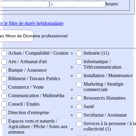
heures
er
le filtre de durée hebdomadaire
les filtres de
Domaine pro
fessionnel
ne professionel
Achats / Comptabilité / Gestion
Industrie (11)
Arts / Artisanat d'art
Informatique /
Télécommunication
Banque / Assurance
Installation / Maintenance
Bâtiment / Travaux Publics
Marketing / Stratégie
Commerce / Vente
commerciale
Communication / Multimédia
Ressources Humaines
Conseil / Etudes
Santé
Direction d'entreprise
Secrétariat / Assistanat
Espaces verts et naturels /
Services à la personne / à l
Agriculture / Pêche / Soins aux
collectivité (1)
animaux