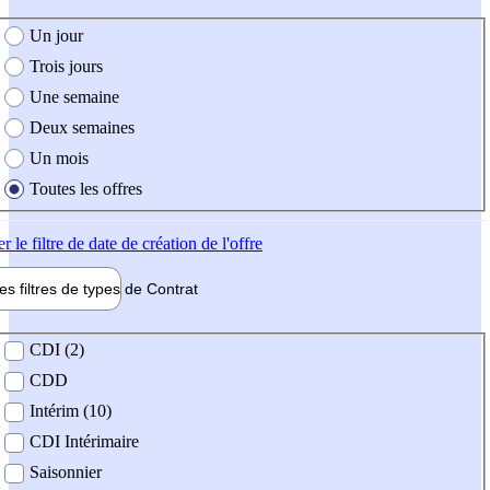
e création de l'offre
Un jour
Trois jours
Une semaine
Deux semaines
Un mois
Toutes les offres
er
le filtre de date de création de l'offre
les filtres de types de
Contrat
de contrat
CDI (2)
CDD
Intérim (10)
CDI Intérimaire
Saisonnier