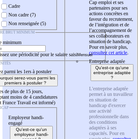
Cap emploi et ses
Cadre
partenaires pour ses
actions concrètes en
Non cadre (7)
faveur du recrutement,
Non renseignée (5)
de l’intégration et de
l’accompagnement de
IRE BRUT MINIMUM
ses collaborateurs en
situation de handicap.
re minimum
Pour en savoir plus,
consultez cet article
.
ssez une périodicité pour le salaire saisi
Entreprise adaptée
NITÉS
Qu'est-ce qu'une
z parmi les 1ers à postuler
entreprise adaptée
?
urquoi serez-vous parmi les
premiers à postuler ?
L'entreprise adaptée
es de plus de 15 jours,
permet à un travailleur
tant moins de 4 candidatures
en situation de
t France Travail est informé)
handicap d'exercer
ICAP
une activité
professionnelle dans
Employeur handi-
des conditions
engagé
adaptées à ses
Qu'est-ce qu'un
capacités. Pour en
employeur handi-
savoir plus,
consultez