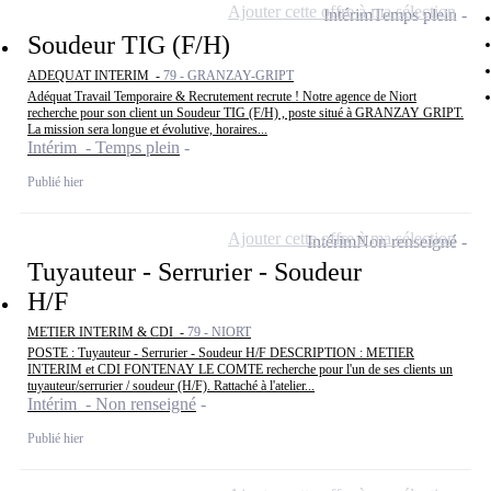
Ajouter cette offre à ma sélection
Intérim
Temps plein
Soudeur TIG (F/H)
ADEQUAT INTERIM -
79 - GRANZAY-GRIPT
Adéquat Travail Temporaire & Recrutement recrute ! Notre agence de Niort
recherche pour son client un Soudeur TIG (F/H) , poste situé à GRANZAY GRIPT.
La mission sera longue et évolutive, horaires...
Intérim - Temps plein
Publié hier
Ajouter cette offre à ma sélection
Intérim
Non renseigné
Tuyauteur - Serrurier - Soudeur
H/F
METIER INTERIM & CDI -
79 - NIORT
POSTE : Tuyauteur - Serrurier - Soudeur H/F DESCRIPTION : METIER
INTERIM et CDI FONTENAY LE COMTE recherche pour l'un de ses clients un
tuyauteur/serrurier / soudeur (H/F). Rattaché à l'atelier...
Intérim - Non renseigné
Publié hier