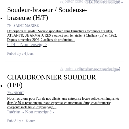
Ajouter cette offre à ma sélection
CDI
Non renseigné
Soudeur-braseur / Soudeuse-
braseuse (H/F)
79 - SAINT-MAXIRE
Description du poste : Société spécialisée dans l'armatures façonnées sur plan,
ATLANTIQUE ARMATURES a ouvert son 1er atelier à Challans (85) en 1992.
Depuis novembre 2006, 2 ateliers de production...
CDI - Non renseigné
Publié il y a 4 jours
Ajouter cette offre à ma sélection
Intérim
Non renseigné
CHAUDRONNIER SOUDEUR
(H/F)
79 - NIORT
Nous recrutons pour l'un de nos clients, une entreprise locale solidement implantée
dans le 79 et reconnue pour son expertise en mécanosoudure, chaudronnerie,
charpente métallique, oxycoupage,...
Intérim - Non renseigné
Publié il y a 16 jours