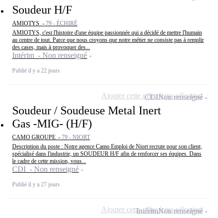
Soudeur H/F
AMIOTYS -
79 - ÉCHIRÉ
AMIOTYS, c'est l'histoire d'une équipe passionnée qui a décidé de mettre l'humain
au centre de tout. Parce que nous croyons que notre métier ne consiste pas à remplir
des cases, mais à provoquer des...
Intérim - Non renseigné
Publié il y a 22 jours
Ajouter cette offre à ma sélection
CDI
Non renseigné
Soudeur / Soudeuse Metal Inert
Gas -MIG- (H/F)
CAMO GROUPE -
79 - NIORT
Description du poste : Notre agence Camo Emploi de Niort recrute pour son client,
spécialisé dans l'industrie, un SOUDEUR H/F afin de renforcer ses équipes. Dans
le cadre de cette mission, vous...
CDI - Non renseigné
Publié il y a 27 jours
Ajouter cette offre à ma sélection
Intérim
Non renseigné