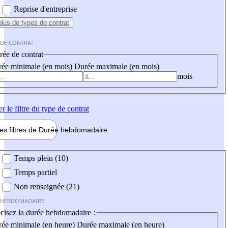
Reprise d'entreprise
plus
de types de contrat
 DE CONTRAT
ée de contrat
ée minimale (en mois)
Durée maximale (en mois)
mois
er
le filtre du type de contrat
les filtres de
Durée hebdo
madaire
 hebdomadaire
Temps plein (10)
Temps partiel
Non renseignée (21)
 HEBDOMADAIRE
cisez la durée hebdomadaire :
ée minimale (en heure)
Durée maximale (en heure)