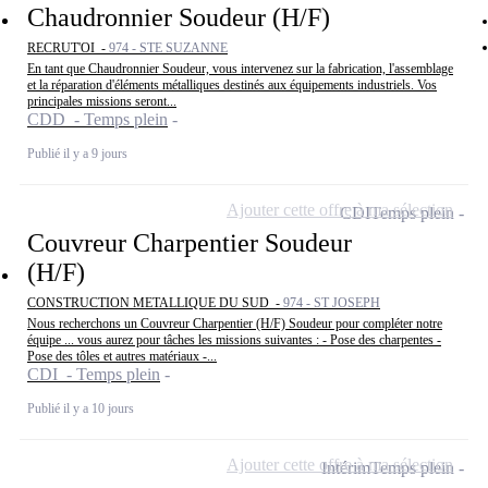
Chaudronnier Soudeur (H/F)
RECRUT'OI -
974 - STE SUZANNE
En tant que Chaudronnier Soudeur, vous intervenez sur la fabrication, l'assemblage
et la réparation d'éléments métalliques destinés aux équipements industriels. Vos
principales missions seront...
CDD - Temps plein
Publié il y a 9 jours
Ajouter cette offre à ma sélection
CDI
Temps plein
Couvreur Charpentier Soudeur
(H/F)
CONSTRUCTION METALLIQUE DU SUD -
974 - ST JOSEPH
Nous recherchons un Couvreur Charpentier (H/F) Soudeur pour compléter notre
équipe ... vous aurez pour tâches les missions suivantes : - Pose des charpentes -
Pose des tôles et autres matériaux -...
CDI - Temps plein
Publié il y a 10 jours
Ajouter cette offre à ma sélection
Intérim
Temps plein