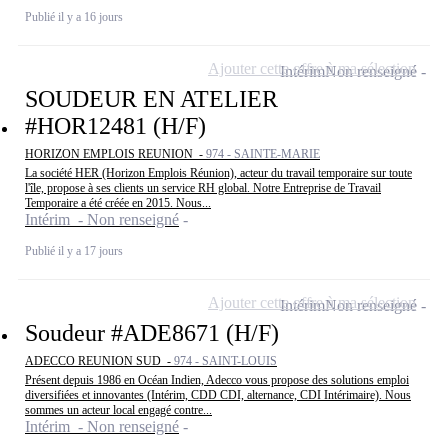
Publié il y a 16 jours
Ajouter cette offre à ma sélection
Intérim
Non renseigné
SOUDEUR EN ATELIER
#HOR12481 (H/F)
HORIZON EMPLOIS REUNION -
974 - SAINTE-MARIE
La société HER (Horizon Emplois Réunion), acteur du travail temporaire sur toute
l'île, propose à ses clients un service RH global. Notre Entreprise de Travail
Temporaire a été créée en 2015. Nous...
Intérim - Non renseigné
Publié il y a 17 jours
Ajouter cette offre à ma sélection
Intérim
Non renseigné
Soudeur #ADE8671 (H/F)
ADECCO REUNION SUD -
974 - SAINT-LOUIS
Présent depuis 1986 en Océan Indien, Adecco vous propose des solutions emploi
diversifiées et innovantes (Intérim, CDD CDI, alternance, CDI Intérimaire). Nous
sommes un acteur local engagé contre...
Intérim - Non renseigné