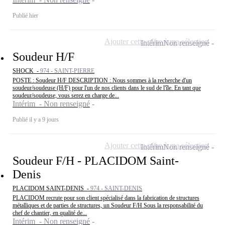
Publié hier
Ajouter cette offre à ma sélection
Intérim
Non renseigné
Soudeur H/F
SHOCK -
974 - SAINT-PIERRE
POSTE : Soudeur H/F DESCRIPTION : Nous sommes à la recherche d'un
soudeur/soudeuse (H/F) pour l'un de nos clients dans le sud de l'île. En tant que
soudeur/soudeuse, vous serez en charge de...
Intérim - Non renseigné
Publié il y a 9 jours
Ajouter cette offre à ma sélection
Intérim
Non renseigné
Soudeur F/H - PLACIDOM Saint-
Denis
PLACIDOM SAINT-DENIS -
974 - SAINT-DENIS
PLACIDOM recrute pour son client spécialisé dans la fabrication de structures
métalliques et de parties de structures, un Soudeur F/H Sous la responsabilité du
chef de chantier, en qualité de...
Intérim - Non renseigné