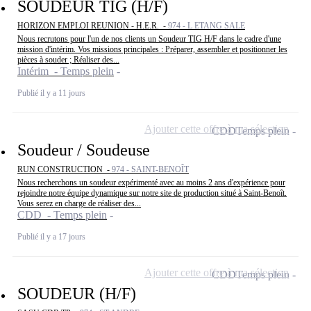
SOUDEUR TIG (H/F)
HORIZON EMPLOI REUNION - H.E.R. -
974 - L ETANG SALE
Nous recrutons pour l'un de nos clients un Soudeur TIG H/F dans le cadre d'une
mission d'intérim. Vos missions principales : Préparer, assembler et positionner les
pièces à souder ; Réaliser des...
Intérim - Temps plein
Publié il y a 11 jours
Ajouter cette offre à ma sélection
CDD
Temps plein
Soudeur / Soudeuse
RUN CONSTRUCTION -
974 - SAINT-BENOÎT
Nous recherchons un soudeur expérimenté avec au moins 2 ans d'expérience pour
rejoindre notre équipe dynamique sur notre site de production situé à Saint-Benoît.
Vous serez en charge de réaliser des...
CDD - Temps plein
Publié il y a 17 jours
Ajouter cette offre à ma sélection
CDD
Temps plein
SOUDEUR (H/F)