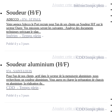
Ajouter cette offre à ma sélection
Intérim
Temps plein
Soudeur (H/F)
ADECCO -
974 - ST PAUL
Votre agence Adecco le Port recrute pour l'un de ses clients un Soudeur H/F sur le
secteur Ouest. Vos missions seront les suivantes : Analyse des documents
techniques précisant le plan...
Intérim - Temps plein
Publié il y a 3 jours
Ajouter cette offre à ma sélection
CDD
Temps plein
Soudeur aluminium (H/F)
974 - SAINT-LOUIS
Pour l'un de nos clients, actif dans le secteur de la menuiserie aluminium, nous
recherchons un soudeur aluminium. Vous aurez en charge la préparation de chassis
en aluminium, la réalisation du...
CDD - Temps plein
Publié il y a 3 jours
Ajouter cette offre à ma sélection
CDD
Temps plein