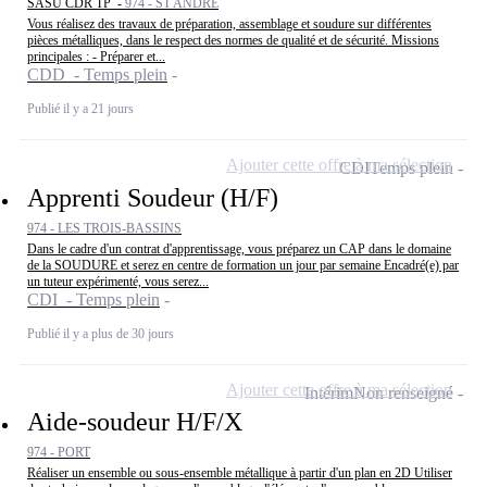
SASU CDR TP -
974 - ST ANDRE
Vous réalisez des travaux de préparation, assemblage et soudure sur différentes
pièces métalliques, dans le respect des normes de qualité et de sécurité. Missions
principales : - Préparer et...
CDD - Temps plein
Publié il y a 21 jours
Ajouter cette offre à ma sélection
CDI
Temps plein
Apprenti Soudeur (H/F)
974 - LES TROIS-BASSINS
Dans le cadre d'un contrat d'apprentissage, vous préparez un CAP dans le domaine
de la SOUDURE et serez en centre de formation un jour par semaine Encadré(e) par
un tuteur expérimenté, vous serez...
CDI - Temps plein
Publié il y a plus de 30 jours
Ajouter cette offre à ma sélection
Intérim
Non renseigné
Aide-soudeur H/F/X
974 - PORT
Réaliser un ensemble ou sous-ensemble métallique à partir d'un plan en 2D Utiliser