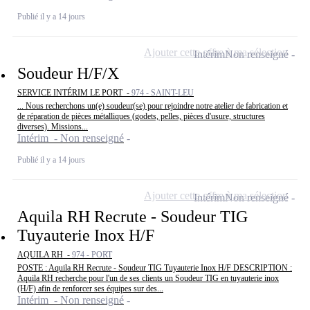
Publié il y a 14 jours
Ajouter cette offre à ma sélection
Intérim
Non renseigné
Soudeur H/F/X
SERVICE INTÉRIM LE PORT -
974 - SAINT-LEU
... Nous recherchons un(e) soudeur(se) pour rejoindre notre atelier de fabrication et
de réparation de pièces métalliques (godets, pelles, pièces d'usure, structures
diverses). Missions...
Intérim - Non renseigné
Publié il y a 14 jours
Ajouter cette offre à ma sélection
Intérim
Non renseigné
Aquila RH Recrute - Soudeur TIG
Tuyauterie Inox H/F
AQUILA RH -
974 - PORT
POSTE : Aquila RH Recrute - Soudeur TIG Tuyauterie Inox H/F DESCRIPTION :
Aquila RH recherche pour l'un de ses clients un Soudeur TIG en tuyauterie inox
(H/F) afin de renforcer ses équipes sur des...
Intérim - Non renseigné