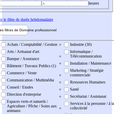
heures
er
le filtre de durée hebdomadaire
les filtres de
Domaine pro
fessionnel
ne professionel
Achats / Comptabilité / Gestion
Industrie (30)
Arts / Artisanat d'art
Informatique /
Télécommunication
Banque / Assurance
Installation / Maintenance
Bâtiment / Travaux Publics (1)
Marketing / Stratégie
Commerce / Vente
commerciale
Communication / Multimédia
Ressources Humaines
Conseil / Etudes
Santé
Direction d'entreprise
Secrétariat / Assistanat
Espaces verts et naturels /
Services à la personne / à l
Agriculture / Pêche / Soins aux
collectivité
animaux