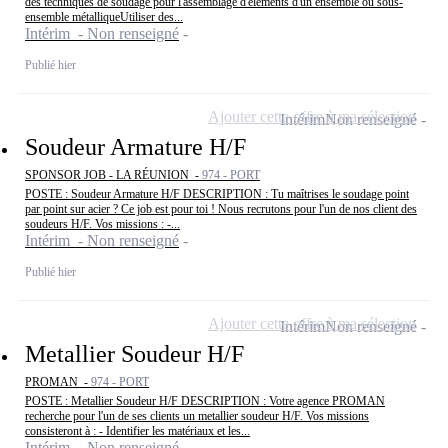
des techniques de soudage pour l'assemblage d'éléments d'un ensemble ou sous-
ensemble métalliqueUtiliser des...
Intérim - Non renseigné
Publié hier
Ajouter cette offre à ma sélection
Intérim
Non renseigné
Soudeur Armature H/F
SPONSOR JOB - LA RÉUNION -
974 - PORT
POSTE : Soudeur Armature H/F DESCRIPTION : Tu maîtrises le soudage point
par point sur acier ? Ce job est pour toi ! Nous recrutons pour l'un de nos client des
soudeurs H/F. Vos missions : -...
Intérim - Non renseigné
Publié hier
Ajouter cette offre à ma sélection
Intérim
Non renseigné
Metallier Soudeur H/F
PROMAN -
974 - PORT
POSTE : Metallier Soudeur H/F DESCRIPTION : Votre agence PROMAN
recherche pour l'un de ses clients un metallier soudeur H/F. Vos missions
consisteront à : - Identifier les matériaux et les...
Intérim - Non renseigné