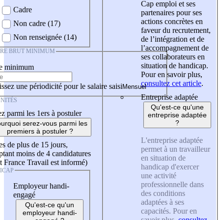
Cap emploi et ses
Cadre
partenaires pour ses
actions concrètes en
Non cadre (17)
faveur du recrutement,
Non renseignée (14)
de l’intégration et de
l’accompagnement de
IRE BRUT MINIMUM
ses collaborateurs en
situation de handicap.
re minimum
Pour en savoir plus,
consultez cet article
.
ssez une périodicité pour le salaire saisi
Entreprise adaptée
NITÉS
Qu'est-ce qu'une
z parmi les 1ers à postuler
entreprise adaptée
?
urquoi serez-vous parmi les
premiers à postuler ?
L'entreprise adaptée
es de plus de 15 jours,
permet à un travailleur
tant moins de 4 candidatures
en situation de
t France Travail est informé)
handicap d'exercer
ICAP
une activité
professionnelle dans
Employeur handi-
des conditions
engagé
adaptées à ses
Qu'est-ce qu'un
capacités. Pour en
employeur handi-
savoir plus,
consultez