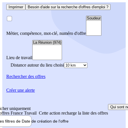
Imprimer
Besoin d'aide sur la recherche d'offres d'emploi ?
Métier, compétence, mot-clé, numéro d'offre
Lieu de travail
Distance autour du lieu choisi
Rechercher
des offres
Créer une alerte
Qui sont n
icher uniquement
 offres France Travail
Cette action recharge la liste des offres
les filtres de
Date de création
de l'offre