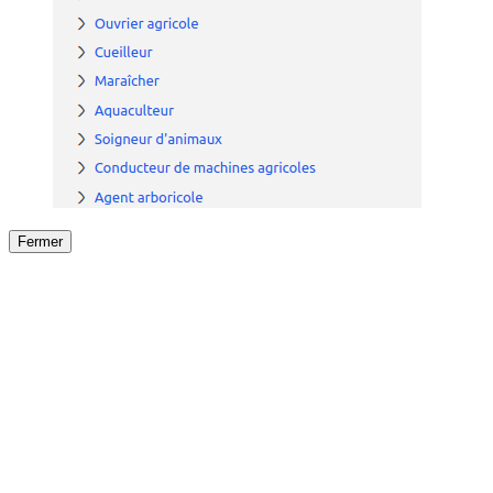
Fermer
Fermer
le détail de l'offre
/
Offre
sur
Offre précéden