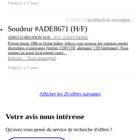
Publié il y a 17 jours
Ajouter cette offre à ma sélection
Intérim
Non renseigné
Soudeur #ADE8671 (H/F)
ADECCO REUNION SUD -
974 - SAINT-PIERRE
Présent depuis 1986 en Océan Indien, Adecco vous propose des solutions emploi
diversifiées et innovantes (Intérim, CDD CDI, alternance, CDI Intérimaire). Nous
sommes un acteur local engagé contre...
Intérim - Non renseigné
Publié il y a 17 jours
Afficher les 20 offres suivantes
Votre avis nous intéresse
Qu'avez-vous pensé du service de recherche d'offres ?