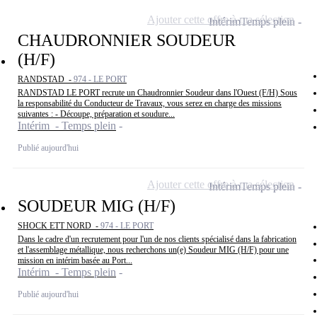
Ajouter cette offre à ma sélection
Intérim
Temps plein
CHAUDRONNIER SOUDEUR
(H/F)
RANDSTAD -
974 - LE PORT
RANDSTAD LE PORT recrute un Chaudronnier Soudeur dans l'Ouest (F/H) Sous
la responsabilité du Conducteur de Travaux, vous serez en charge des missions
suivantes : - Découpe, préparation et soudure...
Intérim - Temps plein
Publié aujourd'hui
Ajouter cette offre à ma sélection
Intérim
Temps plein
SOUDEUR MIG (H/F)
SHOCK ETT NORD -
974 - LE PORT
Dans le cadre d'un recrutement pour l'un de nos clients spécialisé dans la fabrication
et l'assemblage métallique, nous recherchons un(e) Soudeur MIG (H/F) pour une
mission en intérim basée au Port...
Intérim - Temps plein
Publié aujourd'hui