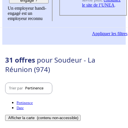
engagé ?
le site de l’UNEA
.
Un employeur handi-
engagé est un
employeur reconnu
Appliquer
les filtres
31 offres
pour Soudeur - La
Réunion (974)
Trier par
Pertinence
Pertinence
Date
Afficher la carte
(contenu non-accessible)