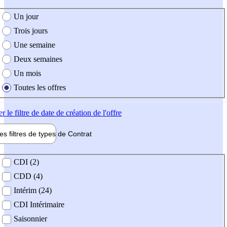
e création de l'offre
Un jour
Trois jours
Une semaine
Deux semaines
Un mois
Toutes les offres
er
le filtre de date de création de l'offre
les filtres de types de
Contrat
de contrat
CDI (2)
CDD (4)
Intérim (24)
CDI Intérimaire
Saisonnier