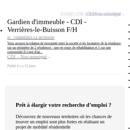
Ajouter cette offre à ma sélection
CDI
Non renseigné
Gardien d'immeuble - CDI -
Verrières-le-Buisson F/H
91 - VERRIÈRES-LE-BUISSON
Vous assurez la relation de proximité entre la société et les locataires de la résidence,
sur un périmètre de 2 résidences : une en cours de réhabilitation et 1 sur une
copropriété.Il s'agit d'un...
CDI - Non renseigné
Publié il y a 12 jours
Prêt à élargir votre recherche d’emploi ?
Découvrez de nouveaux territoires où les chances de
trouver un emploi sont plus fortes en réalisant un
projet de mobilité résidentielle