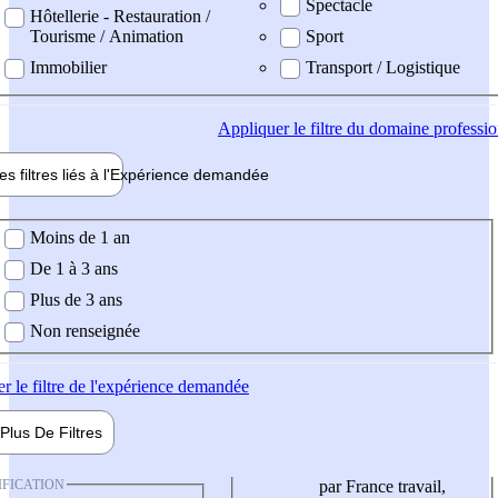
Spectacle
Hôtellerie - Restauration /
Tourisme / Animation
Sport
Immobilier
Transport / Logistique
Appliquer
le filtre du domaine professi
es filtres liés à l'
Expérience
demandée
ience demandée
Moins de 1 an
De 1 à 3 ans
Plus de 3 ans
Non renseignée
er
le filtre de l'expérience demandée
Plus De
Filtres
IFICATION
par France travail,