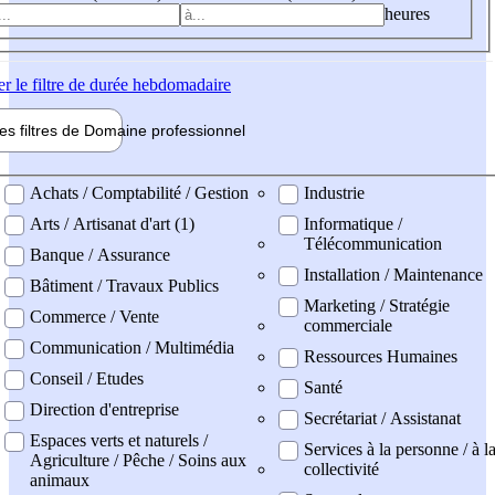
heures
er
le filtre de durée hebdomadaire
les filtres de
Domaine pro
fessionnel
ne professionel
Achats / Comptabilité / Gestion
Industrie
Arts / Artisanat d'art (1)
Informatique /
Télécommunication
Banque / Assurance
Installation / Maintenance
Bâtiment / Travaux Publics
Marketing / Stratégie
Commerce / Vente
commerciale
Communication / Multimédia
Ressources Humaines
Conseil / Etudes
Santé
Direction d'entreprise
Secrétariat / Assistanat
Espaces verts et naturels /
Services à la personne / à l
Agriculture / Pêche / Soins aux
collectivité
animaux