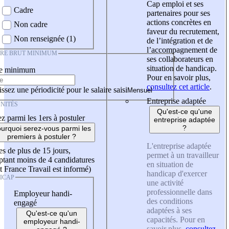
Cap emploi et ses
Cadre
partenaires pour ses
actions concrètes en
Non cadre
faveur du recrutement,
Non renseignée (1)
de l’intégration et de
l’accompagnement de
IRE BRUT MINIMUM
ses collaborateurs en
situation de handicap.
re minimum
Pour en savoir plus,
consultez cet article
.
ssez une périodicité pour le salaire saisi
Entreprise adaptée
NITÉS
Qu'est-ce qu'une
z parmi les 1ers à postuler
entreprise adaptée
?
urquoi serez-vous parmi les
premiers à postuler ?
L'entreprise adaptée
es de plus de 15 jours,
permet à un travailleur
tant moins de 4 candidatures
en situation de
t France Travail est informé)
handicap d'exercer
ICAP
une activité
professionnelle dans
Employeur handi-
des conditions
engagé
adaptées à ses
Qu'est-ce qu'un
capacités. Pour en
employeur handi-
savoir plus,
consultez