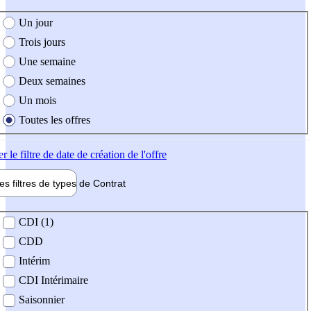
e création de l'offre
Un jour
Trois jours
Une semaine
Deux semaines
Un mois
Toutes les offres
er
le filtre de date de création de l'offre
les filtres de types de
Contrat
de contrat
CDI (1)
CDD
Intérim
CDI Intérimaire
Saisonnier