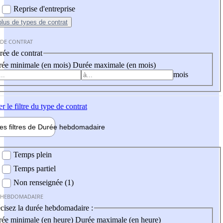
Reprise d'entreprise
plus
de types de contrat
 DE CONTRAT
ée de contrat
ée minimale (en mois)
Durée maximale (en mois)
mois
er
le filtre du type de contrat
les filtres de
Durée hebdo
madaire
 hebdomadaire
Temps plein
Temps partiel
Non renseignée (1)
 HEBDOMADAIRE
cisez la durée hebdomadaire :
ée minimale (en heure)
Durée maximale (en heure)