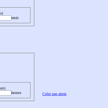
s)
mois
ure)
heures
Créer une alerte