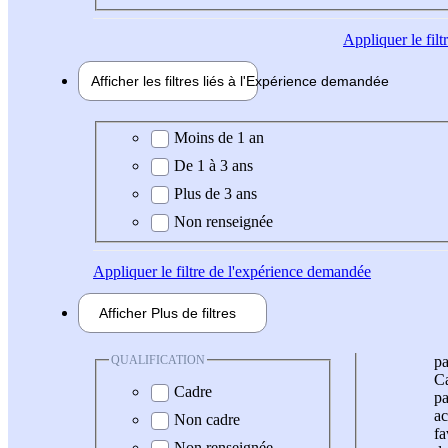
Appliquer
le fil
Afficher les filtres liés à l'
Expérience
demandée
Expérience demandée
Moins de 1 an
De 1 à 3 ans
Plus de 3 ans
Non renseignée
Appliquer
le filtre de l'expérience demandée
Afficher
Plus de
filtres
QUALIFICATION
pa
Ca
Cadre
pa
ac
Non cadre
fa
Non renseignée