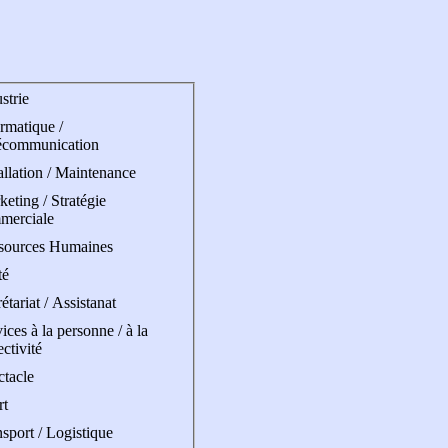
strie
rmatique /
écommunication
allation / Maintenance
eting / Stratégie
merciale
sources Humaines
té
étariat / Assistanat
ices à la personne / à la
ectivité
ctacle
rt
sport / Logistique