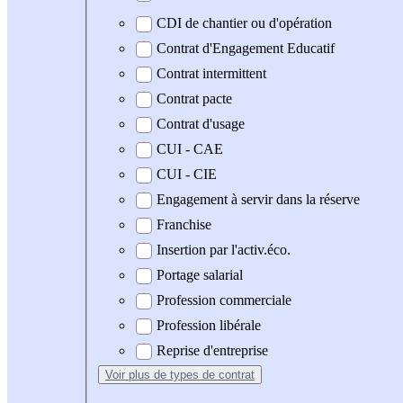
CDI de chantier ou d'opération
Contrat d'Engagement Educatif
Contrat intermittent
Contrat pacte
Contrat d'usage
CUI - CAE
CUI - CIE
Engagement à servir dans la réserve
Franchise
Insertion par l'activ.éco.
Portage salarial
Profession commerciale
Profession libérale
Reprise d'entreprise
Voir plus
de types de contrat