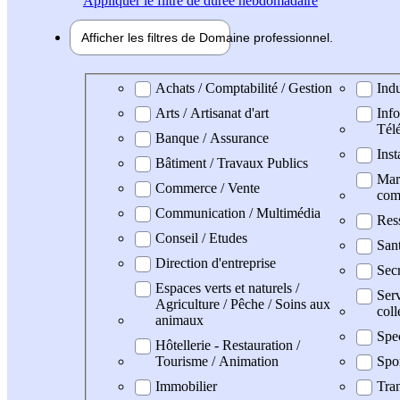
Appliquer
le filtre de durée hebdomadaire
Afficher les filtres de
Domaine pro
fessionnel
Domaine professionel
Achats / Comptabilité / Gestion
Indu
Arts / Artisanat d'art
Info
Tél
Banque / Assurance
Inst
Bâtiment / Travaux Publics
Mark
Commerce / Vente
com
Communication / Multimédia
Res
Conseil / Etudes
San
Direction d'entreprise
Secr
Espaces verts et naturels /
Serv
Agriculture / Pêche / Soins aux
coll
animaux
Spe
Hôtellerie - Restauration /
Tourisme / Animation
Spo
Immobilier
Tran