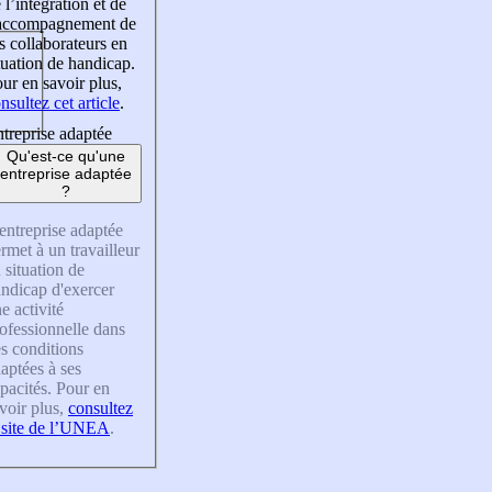
 l’intégration et de
’accompagnement de
s collaborateurs en
tuation de handicap.
ur en savoir plus,
nsultez cet article
.
treprise adaptée
Qu'est-ce qu'une
entreprise adaptée
?
entreprise adaptée
rmet à un travailleur
 situation de
ndicap d'exercer
e activité
ofessionnelle dans
s conditions
aptées à ses
pacités. Pour en
voir plus,
consultez
 site de l’UNEA
.