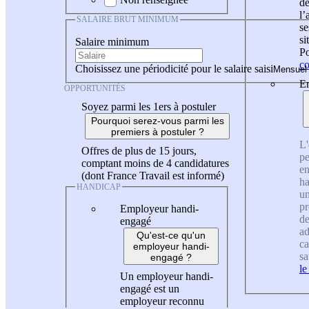
de
l
SALAIRE BRUT MINIMUM
se
si
Salaire minimum
Po
co
Choisissez une périodicité pour le salaire saisi
En
OPPORTUNITÉS
Soyez parmi les 1ers à postuler
Pourquoi serez-vous parmi les
premiers à postuler ?
L'
Offres de plus de 15 jours,
pe
comptant moins de 4 candidatures
en
(dont France Travail est informé)
ha
HANDICAP
un
pr
Employeur handi-
de
engagé
ad
Qu'est-ce qu'un
ca
employeur handi-
sa
engagé ?
le
Un employeur handi-
engagé est un
employeur reconnu