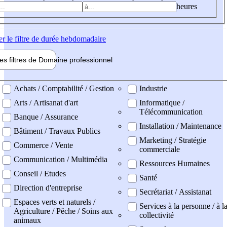
heures
er
le filtre de durée hebdomadaire
les filtres de
Domaine pro
fessionnel
ne professionel
Achats / Comptabilité / Gestion
Industrie
Arts / Artisanat d'art
Informatique /
Télécommunication
Banque / Assurance
Installation / Maintenance
Bâtiment / Travaux Publics
Marketing / Stratégie
Commerce / Vente
commerciale
Communication / Multimédia
Ressources Humaines
Conseil / Etudes
Santé
Direction d'entreprise
Secrétariat / Assistanat
Espaces verts et naturels /
Services à la personne / à l
Agriculture / Pêche / Soins aux
collectivité
animaux