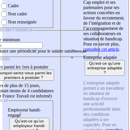
Cap emploi et ses
Cadre
partenaires pour ses
actions concrètes en
Non cadre
faveur du recrutement,
Non renseignée
de l’intégration et de
l’accompagnement de
IRE BRUT MINIMUM
ses collaborateurs en
situation de handicap.
re minimum
Pour en savoir plus,
consultez cet article
.
ssez une périodicité pour le salaire saisi
Entreprise adaptée
NITÉS
Qu'est-ce qu'une
z parmi les 1ers à postuler
entreprise adaptée
?
urquoi serez-vous parmi les
premiers à postuler ?
L'entreprise adaptée
es de plus de 15 jours,
permet à un travailleur
tant moins de 4 candidatures
en situation de
t France Travail est informé)
handicap d'exercer
ICAP
une activité
professionnelle dans
Employeur handi-
des conditions
engagé
adaptées à ses
Qu'est-ce qu'un
capacités. Pour en
employeur handi-
savoir plus,
consultez