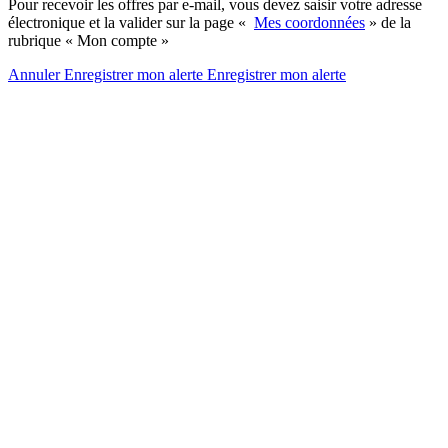
Pour recevoir les offres par e-mail, vous devez saisir votre adresse
électronique et la valider sur la page «
Mes coordonnées
» de la
rubrique « Mon compte »
Annuler
Enregistrer mon alerte
Enregistrer
mon alerte