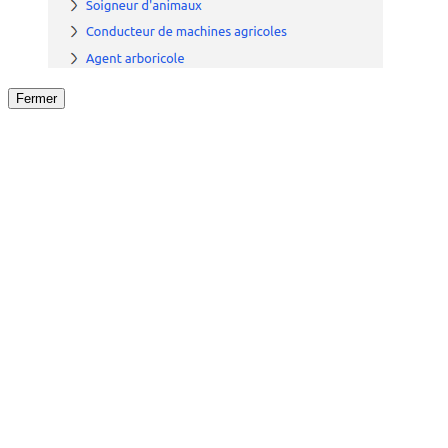
Fermer
Fermer
le détail de l'offre
/
Offre
sur
Offre précéden