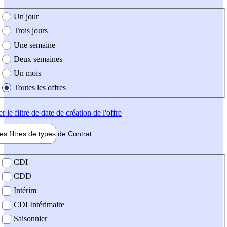
e création de l'offre
Un jour
Trois jours
Une semaine
Deux semaines
Un mois
Toutes les offres
er
le filtre de date de création de l'offre
les filtres de types de
Contrat
de contrat
CDI
CDD
Intérim
CDI Intérimaire
Saisonnier