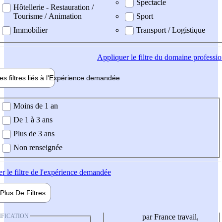
Spectacle
Hôtellerie - Restauration /
Tourisme / Animation
Sport
Immobilier
Transport / Logistique
Appliquer
le filtre du domaine professi
es filtres liés à l'
Expérience
demandée
ience demandée
Moins de 1 an
De 1 à 3 ans
Plus de 3 ans
Non renseignée
er
le filtre de l'expérience demandée
Plus De
Filtres
IFICATION
par France travail,