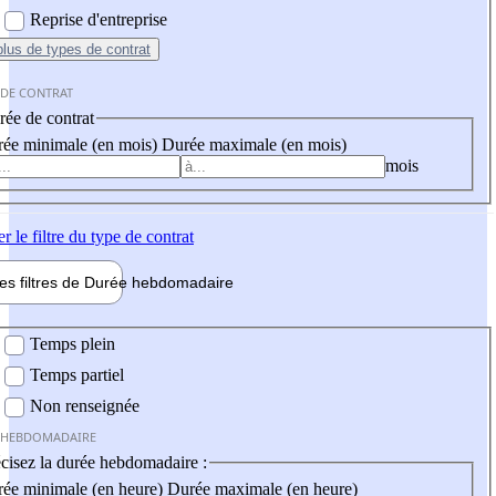
Reprise d'entreprise
plus
de types de contrat
 DE CONTRAT
ée de contrat
ée minimale (en mois)
Durée maximale (en mois)
mois
er
le filtre du type de contrat
les filtres de
Durée hebdo
madaire
 hebdomadaire
Temps plein
Temps partiel
Non renseignée
 HEBDOMADAIRE
cisez la durée hebdomadaire :
ée minimale (en heure)
Durée maximale (en heure)