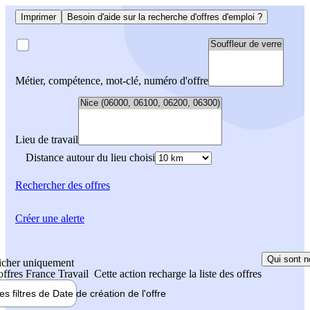
Imprimer
Besoin d'aide sur la recherche d'offres d'emploi ?
Métier, compétence, mot-clé, numéro d'offre
Lieu de travail
Distance autour du lieu choisi
Rechercher
des offres
Créer une alerte
Qui sont n
icher uniquement
 offres France Travail
Cette action recharge la liste des offres
les filtres de
Date de création
de l'offre