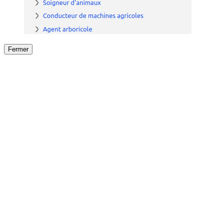
Fermer
Fermer
le détail de l'offre
/
Offre
sur
Offre précéden