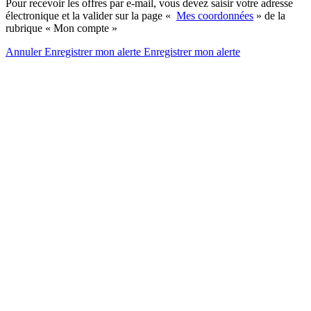
Pour recevoir les offres par e-mail, vous devez saisir votre adresse
électronique et la valider sur la page «
Mes coordonnées
» de la
rubrique « Mon compte »
Annuler
Enregistrer mon alerte
Enregistrer
mon alerte