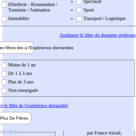
Spectacle
Hôtellerie - Restauration /
Tourisme / Animation
Sport
Immobilier
Transport / Logistique
Appliquer
le filtre du domaine professi
es filtres liés à l'
Expérience
demandée
ience demandée
Moins de 1 an
De 1 à 3 ans
Plus de 3 ans
Non renseignée
er
le filtre de l'expérience demandée
Plus De
Filtres
IFICATION
par France travail,