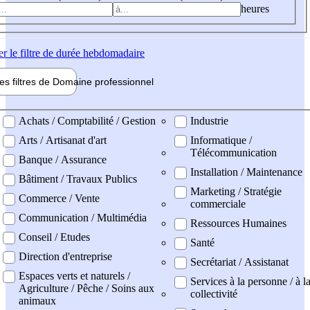
heures
er
le filtre de durée hebdomadaire
les filtres de
Domaine pro
fessionnel
ne professionel
Achats / Comptabilité / Gestion
Industrie
Arts / Artisanat d'art
Informatique /
Télécommunication
Banque / Assurance
Installation / Maintenance
Bâtiment / Travaux Publics
Marketing / Stratégie
Commerce / Vente
commerciale
Communication / Multimédia
Ressources Humaines
Conseil / Etudes
Santé
Direction d'entreprise
Secrétariat / Assistanat
Espaces verts et naturels /
Services à la personne / à l
Agriculture / Pêche / Soins aux
collectivité
animaux