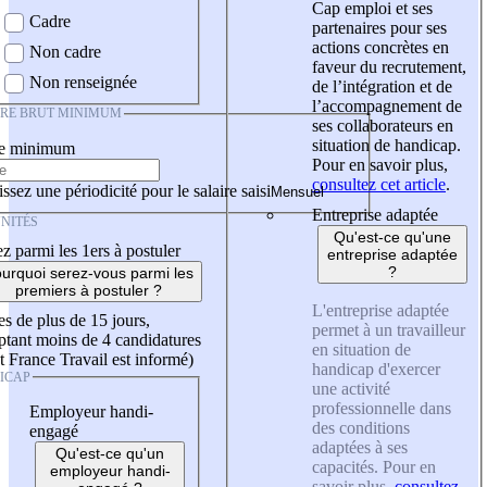
Cap emploi et ses
Cadre
partenaires pour ses
actions concrètes en
Non cadre
faveur du recrutement,
Non renseignée
de l’intégration et de
l’accompagnement de
IRE BRUT MINIMUM
ses collaborateurs en
situation de handicap.
re minimum
Pour en savoir plus,
consultez cet article
.
ssez une périodicité pour le salaire saisi
Entreprise adaptée
NITÉS
Qu'est-ce qu'une
z parmi les 1ers à postuler
entreprise adaptée
?
urquoi serez-vous parmi les
premiers à postuler ?
L'entreprise adaptée
es de plus de 15 jours,
permet à un travailleur
tant moins de 4 candidatures
en situation de
t France Travail est informé)
handicap d'exercer
ICAP
une activité
professionnelle dans
Employeur handi-
des conditions
engagé
adaptées à ses
Qu'est-ce qu'un
capacités. Pour en
employeur handi-
savoir plus,
consultez