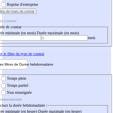
Reprise d'entreprise
plus
de types de contrat
 DE CONTRAT
ée de contrat
ée minimale (en mois)
Durée maximale (en mois)
mois
er
le filtre du type de contrat
les filtres de
Durée hebdo
madaire
 hebdomadaire
Temps plein
Temps partiel
Non renseignée
 HEBDOMADAIRE
cisez la durée hebdomadaire :
ée minimale (en heure)
Durée maximale (en heure)