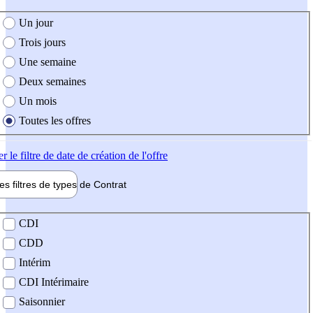
e création de l'offre
Un jour
Trois jours
Une semaine
Deux semaines
Un mois
Toutes les offres
er
le filtre de date de création de l'offre
les filtres de types de
Contrat
de contrat
CDI
CDD
Intérim
CDI Intérimaire
Saisonnier