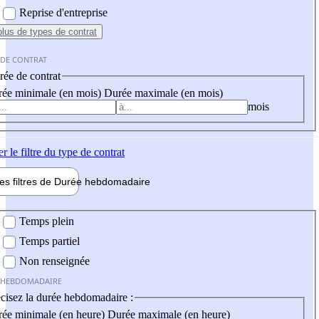
Reprise d'entreprise
plus
de types de contrat
 DE CONTRAT
ée de contrat
ée minimale (en mois)
Durée maximale (en mois)
mois
er
le filtre du type de contrat
les filtres de
Durée hebdo
madaire
 hebdomadaire
Temps plein
Temps partiel
Non renseignée
 HEBDOMADAIRE
cisez la durée hebdomadaire :
ée minimale (en heure)
Durée maximale (en heure)