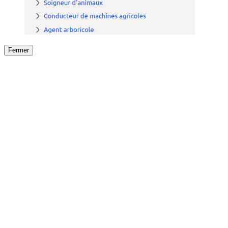
Fermer
Fermer
le détail de l'offre
/
Offre
sur
Offre précéden