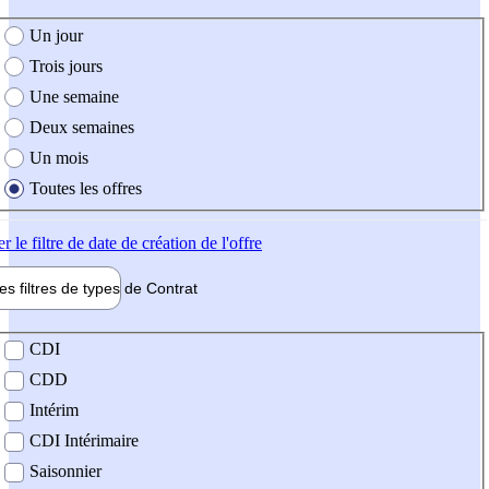
e création de l'offre
Un jour
Trois jours
Une semaine
Deux semaines
Un mois
Toutes les offres
er
le filtre de date de création de l'offre
les filtres de types de
Contrat
de contrat
CDI
CDD
Intérim
CDI Intérimaire
Saisonnier