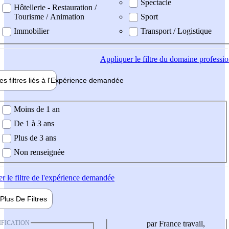
Spectacle
Hôtellerie - Restauration /
Tourisme / Animation
Sport
Immobilier
Transport / Logistique
Appliquer
le filtre du domaine professi
es filtres liés à l'
Expérience
demandée
ience demandée
Moins de 1 an
De 1 à 3 ans
Plus de 3 ans
Non renseignée
er
le filtre de l'expérience demandée
Plus De
Filtres
IFICATION
par France travail,