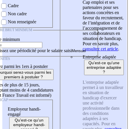
Cap emploi et ses
Cadre
partenaires pour ses
actions concrètes en
Non cadre
faveur du recrutement,
Non renseignée
de l’intégration et de
l’accompagnement de
IRE BRUT MINIMUM
ses collaborateurs en
situation de handicap.
re minimum
Pour en savoir plus,
consultez cet article
.
ssez une périodicité pour le salaire saisi
Entreprise adaptée
NITÉS
Qu'est-ce qu'une
z parmi les 1ers à postuler
entreprise adaptée
?
urquoi serez-vous parmi les
premiers à postuler ?
L'entreprise adaptée
es de plus de 15 jours,
permet à un travailleur
tant moins de 4 candidatures
en situation de
t France Travail est informé)
handicap d'exercer
ICAP
une activité
professionnelle dans
Employeur handi-
des conditions
engagé
adaptées à ses
Qu'est-ce qu'un
capacités. Pour en
employeur handi-
savoir plus,
consultez