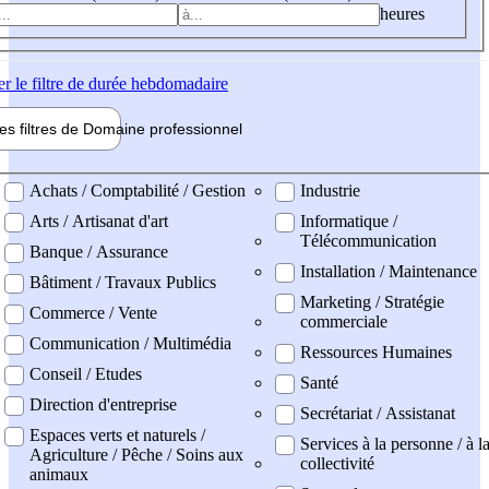
heures
er
le filtre de durée hebdomadaire
les filtres de
Domaine pro
fessionnel
ne professionel
Achats / Comptabilité / Gestion
Industrie
Arts / Artisanat d'art
Informatique /
Télécommunication
Banque / Assurance
Installation / Maintenance
Bâtiment / Travaux Publics
Marketing / Stratégie
Commerce / Vente
commerciale
Communication / Multimédia
Ressources Humaines
Conseil / Etudes
Santé
Direction d'entreprise
Secrétariat / Assistanat
Espaces verts et naturels /
Services à la personne / à l
Agriculture / Pêche / Soins aux
collectivité
animaux