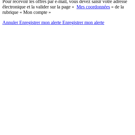
Pour recevoir les offres par e-mail, vous devez saisir votre adresse
électronique et la valider sur la page «
Mes coordonnées
» de la
rubrique « Mon compte »
Annuler
Enregistrer mon alerte
Enregistrer
mon alerte