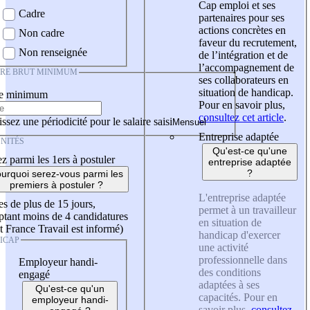
Cap emploi et ses
Cadre
partenaires pour ses
actions concrètes en
Non cadre
faveur du recrutement,
Non renseignée
de l’intégration et de
l’accompagnement de
IRE BRUT MINIMUM
ses collaborateurs en
situation de handicap.
re minimum
Pour en savoir plus,
consultez cet article
.
ssez une périodicité pour le salaire saisi
Entreprise adaptée
NITÉS
Qu'est-ce qu'une
z parmi les 1ers à postuler
entreprise adaptée
?
urquoi serez-vous parmi les
premiers à postuler ?
L'entreprise adaptée
es de plus de 15 jours,
permet à un travailleur
tant moins de 4 candidatures
en situation de
t France Travail est informé)
handicap d'exercer
ICAP
une activité
professionnelle dans
Employeur handi-
des conditions
engagé
adaptées à ses
Qu'est-ce qu'un
capacités. Pour en
employeur handi-
savoir plus,
consultez