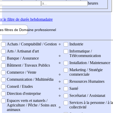
heures
er
le filtre de durée hebdomadaire
les filtres de
Domaine pro
fessionnel
ne professionel
Achats / Comptabilité / Gestion
Industrie
Arts / Artisanat d'art
Informatique /
Télécommunication
Banque / Assurance
Installation / Maintenance
Bâtiment / Travaux Publics
Marketing / Stratégie
Commerce / Vente
commerciale
Communication / Multimédia
Ressources Humaines
Conseil / Etudes
Santé
Direction d'entreprise
Secrétariat / Assistanat
Espaces verts et naturels /
Services à la personne / à l
Agriculture / Pêche / Soins aux
collectivité
animaux