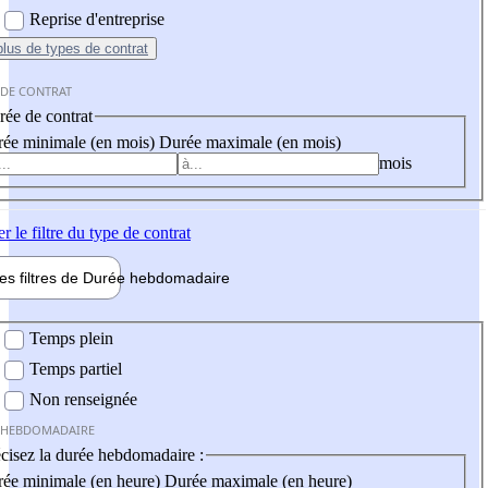
Reprise d'entreprise
plus
de types de contrat
 DE CONTRAT
ée de contrat
ée minimale (en mois)
Durée maximale (en mois)
mois
er
le filtre du type de contrat
les filtres de
Durée hebdo
madaire
 hebdomadaire
Temps plein
Temps partiel
Non renseignée
 HEBDOMADAIRE
cisez la durée hebdomadaire :
ée minimale (en heure)
Durée maximale (en heure)