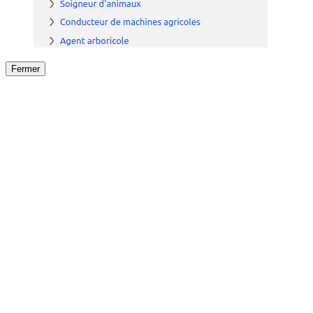
Fermer
Fermer
le détail de l'offre
/
Offre
sur
Offre précéden