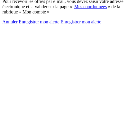
Pour recevoir les offres par e-mail, vous devez saisir votre adresse
électronique et la valider sur la page «
Mes coordonnées
» de la
rubrique « Mon compte »
Annuler
Enregistrer mon alerte
Enregistrer
mon alerte