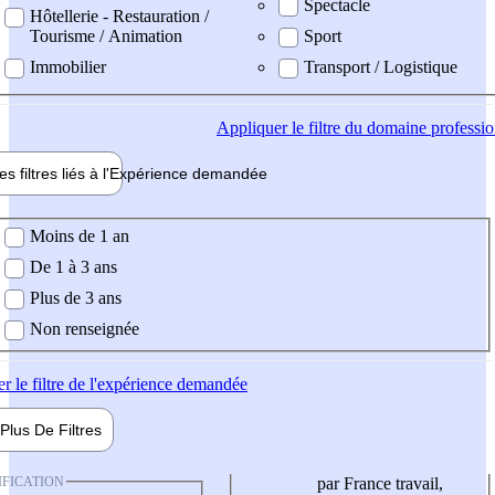
Spectacle
Hôtellerie - Restauration /
Tourisme / Animation
Sport
Immobilier
Transport / Logistique
Appliquer
le filtre du domaine professi
es filtres liés à l'
Expérience
demandée
ience demandée
Moins de 1 an
De 1 à 3 ans
Plus de 3 ans
Non renseignée
er
le filtre de l'expérience demandée
Plus De
Filtres
IFICATION
par France travail,