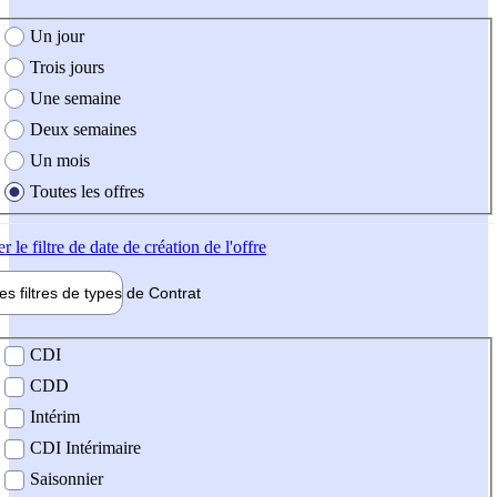
e création de l'offre
Un jour
Trois jours
Une semaine
Deux semaines
Un mois
Toutes les offres
er
le filtre de date de création de l'offre
les filtres de types de
Contrat
de contrat
CDI
CDD
Intérim
CDI Intérimaire
Saisonnier