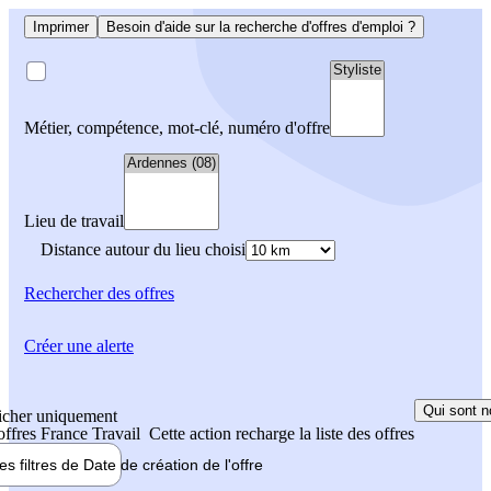
Imprimer
Besoin d'aide sur la recherche d'offres d'emploi ?
Métier, compétence, mot-clé, numéro d'offre
Lieu de travail
Distance autour du lieu choisi
Rechercher
des offres
Créer une alerte
Qui sont n
icher uniquement
 offres France Travail
Cette action recharge la liste des offres
les filtres de
Date de création
de l'offre