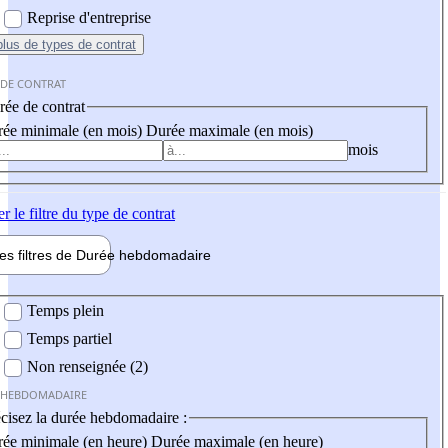
Reprise d'entreprise
plus
de types de contrat
 DE CONTRAT
ée de contrat
ée minimale (en mois)
Durée maximale (en mois)
mois
er
le filtre du type de contrat
les filtres de
Durée hebdo
madaire
 hebdomadaire
Temps plein
Temps partiel
Non renseignée (2)
 HEBDOMADAIRE
cisez la durée hebdomadaire :
ée minimale (en heure)
Durée maximale (en heure)