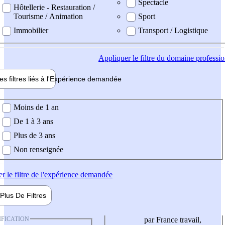
Spectacle
Hôtellerie - Restauration /
Tourisme / Animation
Sport
Immobilier
Transport / Logistique
Appliquer
le filtre du domaine professi
es filtres liés à l'
Expérience
demandée
ience demandée
Moins de 1 an
De 1 à 3 ans
Plus de 3 ans
Non renseignée
er
le filtre de l'expérience demandée
Plus De
Filtres
IFICATION
par France travail,