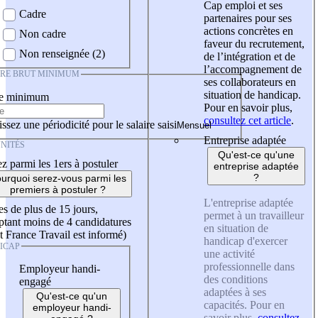
Cap emploi et ses
Cadre
partenaires pour ses
actions concrètes en
Non cadre
faveur du recrutement,
Non renseignée (2)
de l’intégration et de
l’accompagnement de
IRE BRUT MINIMUM
ses collaborateurs en
situation de handicap.
re minimum
Pour en savoir plus,
consultez cet article
.
ssez une périodicité pour le salaire saisi
Entreprise adaptée
NITÉS
Qu'est-ce qu'une
z parmi les 1ers à postuler
entreprise adaptée
?
urquoi serez-vous parmi les
premiers à postuler ?
L'entreprise adaptée
es de plus de 15 jours,
permet à un travailleur
tant moins de 4 candidatures
en situation de
t France Travail est informé)
handicap d'exercer
ICAP
une activité
professionnelle dans
Employeur handi-
des conditions
engagé
adaptées à ses
Qu'est-ce qu'un
capacités. Pour en
employeur handi-
savoir plus,
consultez