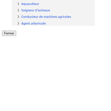
Fermer
Fermer
le détail de l'offre
/
Offre
sur
Offre précéden