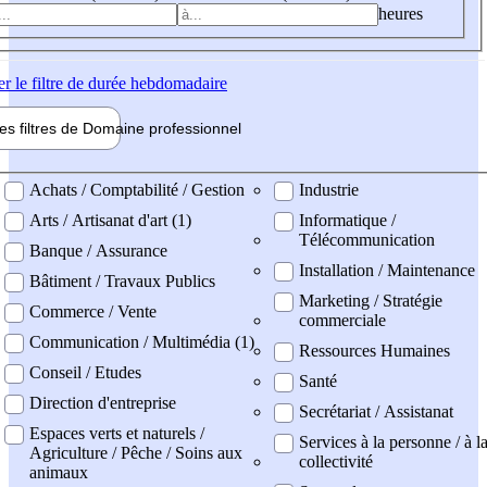
heures
er
le filtre de durée hebdomadaire
les filtres de
Domaine pro
fessionnel
ne professionel
Achats / Comptabilité / Gestion
Industrie
Arts / Artisanat d'art (1)
Informatique /
Télécommunication
Banque / Assurance
Installation / Maintenance
Bâtiment / Travaux Publics
Marketing / Stratégie
Commerce / Vente
commerciale
Communication / Multimédia (1)
Ressources Humaines
Conseil / Etudes
Santé
Direction d'entreprise
Secrétariat / Assistanat
Espaces verts et naturels /
Services à la personne / à l
Agriculture / Pêche / Soins aux
collectivité
animaux