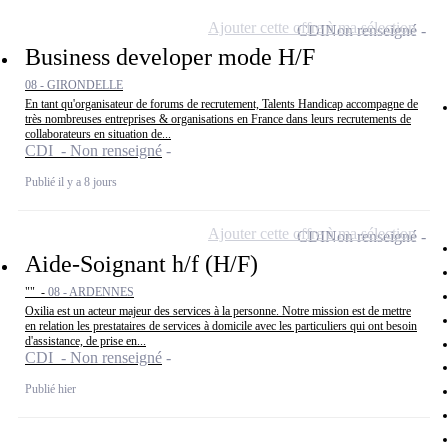
Ajouter cette offre à ma sélection
CDI
Non renseigné
Business developer mode H/F
08 - GIRONDELLE
En tant qu'organisateur de forums de recrutement, Talents Handicap accompagne de
très nombreuses entreprises & organisations en France dans leurs recrutements de
collaborateurs en situation de...
CDI - Non renseigné
Publié il y a 8 jours
Ajouter cette offre à ma sélection
CDI
Non renseigné
Aide-Soignant h/f (H/F)
"" -
08 - ARDENNES
Oxilia est un acteur majeur des services à la personne. Notre mission est de mettre
en relation les prestataires de services à domicile avec les particuliers qui ont besoin
d'assistance, de prise en...
CDI - Non renseigné
Publié hier