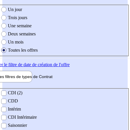
e création de l'offre
Un jour
Trois jours
Une semaine
Deux semaines
Un mois
Toutes les offres
er
le filtre de date de création de l'offre
les filtres de types de
Contrat
de contrat
CDI (2)
CDD
Intérim
CDI Intérimaire
Saisonnier